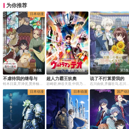
为你推荐
日本动漫
第6集
更新至05集
第5集
不虐待我的继母与继姐
超人力霸王狄奧
说了不打算爱我的公爵继承人不知为何对我宠爱有加
铃木日菜,芹泽优,贯井柚佳,麦穗杏菜,根本京里,内山夕实,市道真央
岩崎碧,神谷天音,中田乃爱,上村侑,森本龙马,小林优,槙田雄司,福岛莉拉
石川由依,齐藤壮马,石
日本动漫
日本动漫
国产动