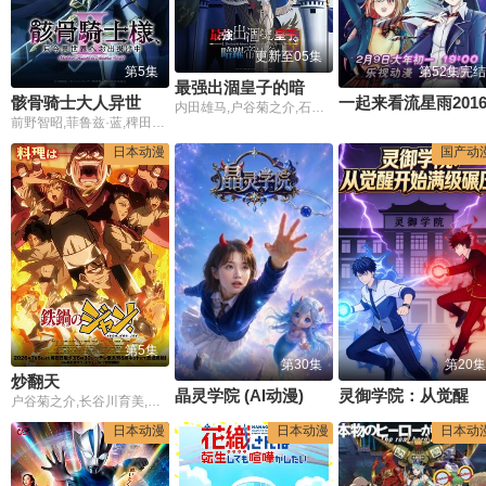
更新至05集
第5集
第52集完结
最强出涸皇子的暗跃帝位争夺
骸骨骑士大人异世界冒险中第二季
一起来看流星雨201
内田雄马,户谷菊之介,石见舞菜香,内田真礼,本渡枫,井上和彦,田丸笃志,竹内良太,斋贺光希,松冈祯丞,桑原由气,茅野爱衣,田中正彦
前野智昭,菲鲁兹·蓝,稗田宁宁,富田美忧,关俊彦,小野贤章,上田瞳,诹访部顺一,赤羽根健治,四宫豪,江口拓也,大久保瑠美,鸟海浩辅,皆口裕子,竹内良太,大西沙织,山根绮,逢田梨香子,河西健吾,白石稔,石田彰
日本动漫
国产动
第5集
第30集
第20集
炒翻天
晶灵学院 (AI动漫)
灵御学院：从觉醒开始满级碾压
户谷菊之介,长谷川育美,天崎滉平,市道真央 Mao Ichimichi,樱井孝宏,村田太志,小林裕介,杉田智和 Tomokazu Sugita,天田益男,津田健次郎
日本动漫
日本动漫
日本动