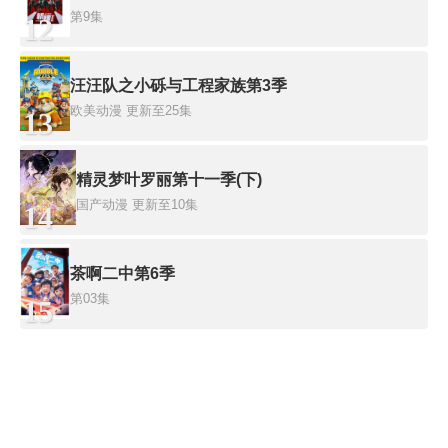
第9集
12
汪汪队之小砾与工程家族第3季
欧美动漫
更新至25集
13
精灵梦叶罗丽第十一季(下)
国产动漫
更新至10集
14
茶啊二中第6季
第03集
15