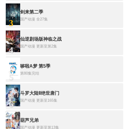
剑来第二季
国产动漫
全27集
3
仙逆剧场版神临之战
国产动漫
更新至第2集
4
哆啦A梦 第5季
第80集完结
5
斗罗大陆Ⅱ绝世唐门
国产动漫
更新至165集
6
葫芦兄弟
国产动漫
更新至第13集