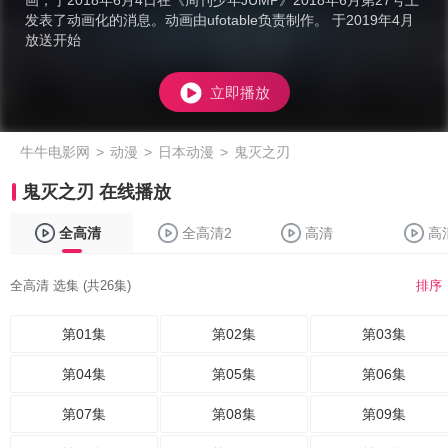
画，于2018年6月4日在《周刊少年JUMP》2018年6月第27号上
发表了动画化的消息。动画由ufotable负责制作。 于2019年4月
放送开始
立即播放
牛牛电影网
>
动漫
>
日本动漫
>
鬼灭之刃
鬼灭之刃 在线播放
全高清
全高清2
高清
高
全高清 选集 (共26集)
排序
第01集
第02集
第03集
第04集
第05集
第06集
第07集
第08集
第09集