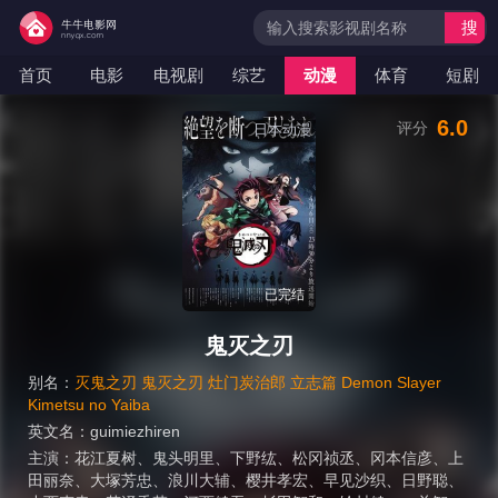
搜
索
首页
电影
电视剧
综艺
动漫
体育
短剧
6.0
评分
日本动漫
已完结
鬼灭之刃
别名：
灭鬼之刃 鬼灭之刃 灶门炭治郎 立志篇 Demon Slayer
Kimetsu no Yaiba
英文名：
guimiezhiren
主演：
花江夏树
、
鬼头明里
、
下野纮
、
松冈祯丞
、
冈本信彦
、
上
田丽奈
、
大塚芳忠
、
浪川大辅
、
樱井孝宏
、
早见沙织
、
日野聪
、