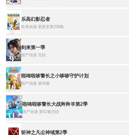
7
乐高幻影忍者
欧美动漫
更新至第208集
8
剑来第一季
国产动漫
完结
9
啦咘啦哆警长之小哆哆守护计划
国产动漫
第40集
10
啦咘啦哆警长大战羚羚羊第2季
国产动漫
第52集完结
11
斩神之凡尘神域第2季