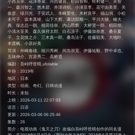
小西克幸
、
花泽香菜
、
河西健吾
、
杉田智和
、
铃村健一
、
关智
一
、
森川智之
、
悠木碧
、
井泽诗织
、
小泽亚李
、
花守由美里
、
关
俊彦
、
绿川光
、
子安武人
、
丰崎爱生
、
木村良平
、
福山润
、
小松
未可子
、
坂本真绫
、
山下大辉
、
诹访部顺一
、
平川大辅
、
楠大
典
、
保志总一朗
、
植田佳奈
、
内山昂辉
、
大桥贤一郎
、
稻田彻
、
小清水亚美
、
森久保祥太郎
、
白石凉子
、
伊藤加奈惠
、
桑谷夏
子
、
立花慎之介
、
三木真一郎
、
桑岛法子
、
佐藤聪美
、
大地叶
、
本渡枫
、
小原好美
导演：
外崎春雄
、
细川秀树
、
间岛崇宽
、
伊藤祐毅
、
野中卓也
、
五味伸介
、
宫原秀二
、
高桥贤
编剧：
吾峠呼世晴,ufotable
年份：
2019年
地区：
日本
类型：
动画
、
奇幻
、
日韩动漫
时长：
未知
上映：
2026-03-11 22:07:03
语言：
日语
更新：
2026-03-06 06:25:46
集数：
26
简介：
电视动画《鬼灭之刃》改编自吾峠呼世晴创作的同名漫