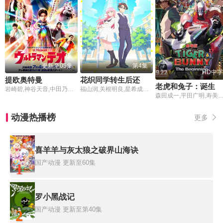
更新至05集
第4集
HD中字
提欧奥特曼
花织同学转生后还是想干架
老虎和兔子：诞生
岩崎碧,神谷天音,中田乃爱,上村侑,森本龙马,小林优,槙田雄司,福岛莉拉
福山润,关根明良,星希成奏,上田瞳,德井青空,稗田宁宁,高桥李依,五十岚裕美,伊藤彩沙,日笠阳子,内田真礼
森田成一,平田广明,寿美菜子,楠大典,伊濑茉莉也,津田健次郎,井
动漫热播榜
更多
喜羊羊与灰太狼之破界山海诀
国产动漫
更新至60集
1
罗小黑战记
国产动漫
更新至第40集
2