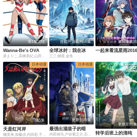
第1集完结
连载中 连载到16集
第52集完结
Wanna-Be's OVA
全球冰封：我在冰河时代末日求生
一起来看流星雨201
原えりこ,高橋美紀,山田栄子
三三,钢蛋,金鱼
日本动漫
日本动漫
更新至05集
第5集
更新至05集
最强出涸皇子的暗跃帝位争夺
天是红河岸
转学后班上的清纯可爱美少女，竟是小时候玩在一起的哥儿们
内田雄马,户谷菊之介,石见舞菜香,内田真礼,本渡枫,井上和彦,田丸笃志,竹内良太,斋贺光希,松冈祯丞,桑原由气,茅野爱衣,田中正彦
橘美来,加藤涉,内田彩,千叶翔也,前野智昭,游佐浩二,大野智敬,青木志贵,川井田夏海,松冈美里,石谷春贵,榎木淳弥,神尾晋一郎,鸟海浩辅,七海弘希