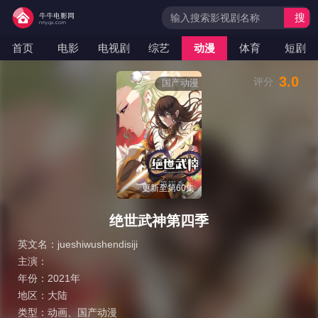
搜
索
首页
电影
电视剧
综艺
动漫
体育
短剧
3.0
评分
国产动漫
更新至第60集
绝世武神第四季
英文名：
jueshiwushendisiji
主演：
年份：
2021年
地区：
大陆
类型：
动画
、
国产动漫