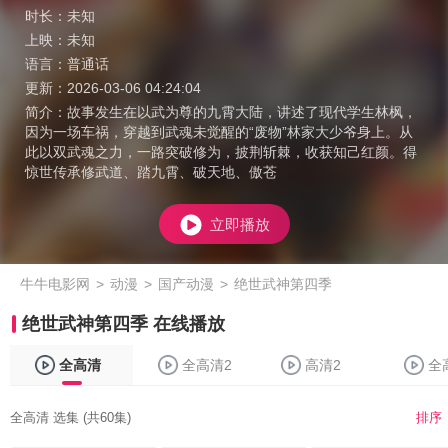
时长：
未知
上映：
未知
语言：
普通话
更新：
2026-03-06 04:24:04
简介：
故事发生在以武为尊的九霄大陆，讲述了现代学生林枫，
因为一场车祸，穿越到武魂未觉醒的“废物”林家大少爷身上。从
此以双武魂之力，一路突破修为，披荆斩棘，收获知己红颜。得
惊世传承修武道、踏九霄、破天地、傲苍
立即播放
牛牛电影网
>
动漫
>
国产动漫
>
绝世武神第四季
绝世武神第四季 在线播放
全高清
全高清2
高清2
全
全高清 选集 (共60集)
排序