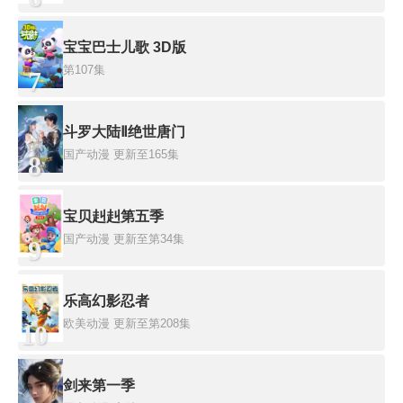
宝宝巴士儿歌 3D版
第107集
7
斗罗大陆Ⅱ绝世唐门
国产动漫
更新至165集
8
宝贝赳赳第五季
国产动漫
更新至第34集
9
乐高幻影忍者
欧美动漫
更新至第208集
10
剑来第一季