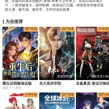
祸，穿越到武魂未觉醒的“废物”林家大少爷身上。从此以双武魂之
力，一路突破修为，披荆斩棘，收获知己红颜。得惊世传承修武道、
踏九霄、破天地、傲苍穹、主宰武道的故事。
为你推荐
国产动漫
国产动漫
日本动
连载中 连载到15集
更新至05集
更新至第13集
重生后我靠借运镇压豪门
东大高武学院
京极夏彦-巷说百物
钢蛋,十三,西西
日本动漫
国产动漫
国产动