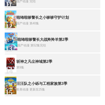
国产动漫
完结
11
啦咘啦哆警长之小哆哆守护计划
国产动漫
第40集
12
啦咘啦哆警长大战羚羚羊第2季
国产动漫
第52集完结
13
斩神之凡尘神域第2季
第9集
14
汪汪队之小砾与工程家族第3季
欧美动漫
更新至25集
15