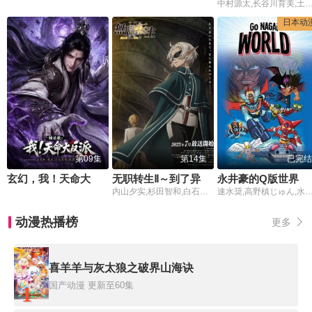
中村源太,长谷川育美,土岐隼一,花井美春,和泉风花
日本动
第09集
第14集
已完结
玄幻，我！天命大反派
无职转生Ⅱ～到了异世界就拿出真本事
永井豪的Q版世界
内山夕实,杉田智和,白石晴香,小林优,羽多野涉,泽城千春,山本格,鸟海浩辅,上田丽奈,兴津和幸,茅野爱衣
速水奨,高野槙じゅん,
动漫热播榜
更多
喜羊羊与灰太狼之破界山海诀
国产动漫
更新至60集
1