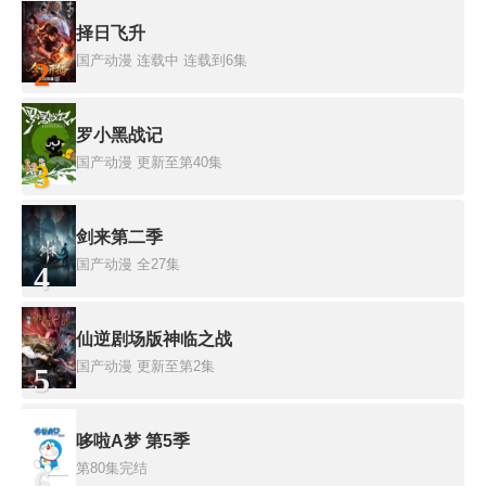
择日飞升
国产动漫
连载中 连载到6集
2
罗小黑战记
国产动漫
更新至第40集
3
剑来第二季
国产动漫
全27集
4
仙逆剧场版神临之战
国产动漫
更新至第2集
5
哆啦A梦 第5季
第80集完结
6