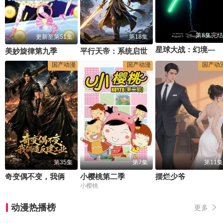
第8集完结
更新至第51集
第18集
星球大战：幻境—第九个绝地武士
美妙旋律第九季
平行天帝：系统启世
国产动漫
国产动漫
国产动
第35集
第7集
第11集
奇变偶不变，我俩造反建工业
小樱桃第二季
摆烂少爷
小樱桃
动漫热播榜
更多