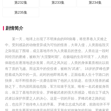
第232集
第233集
第234集
第235集
剧情简介
某一天，地球上出现了不明来由的RR病毒，将世界卷入灾难之
中。受到感染的动物变异成为可怕的怪兽，大举入侵，人类面临毁灭
之际筑起了围墙，成立基地市作为人类最后的堡垒。人类在这一段时
间经历的磨难，被称为“大涅槃时期”。在极端的生存环境下，人类的
体能也在逐渐地进步发展，尚武之风兴起，人类的身体素质相比以前
有了质的飞越。而这其中的佼佼者，被称为“武者”。 18岁的罗峰也梦
想着成为其中的一员。此时的他即将高考，正面临着人生十字路口的
抉择，却不料怪兽的一次袭击影响了他的人生轨迹。在强大怪兽的威
胁之下，市内居民面临危险，军方却束手无策。唯有一名武者挺身而
出，保卫了基地市的安全。罗峰被武者的强大所感染，暗自立下成为
武者以保护所爱之人的决心。这是一切的开始，罗峰武者之路的起
点，也拉开了他传奇人生的序幕。 罗峰立志成为武者，前路却并不平
坦，他首先要面对的便是外部环境无形中对他施加的影响。罗峰家庭