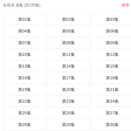
全高清 选集 (共235集)
排序
第01集
第02集
第03集
第04集
第05集
第06集
第07集
第08集
第09集
第10集
第11集
第12集
第13集
第14集
第15集
第16集
第17集
第18集
第19集
第20集
第21集
第22集
第23集
第24集
第25集
第26集
第27集
第28集
第29集
第30集