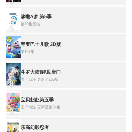
5
哆啦A梦 第5季
第80集完结
6
宝宝巴士儿歌 3D版
第107集
7
斗罗大陆Ⅱ绝世唐门
国产动漫
更新至165集
8
宝贝赳赳第五季
国产动漫
更新至第34集
9
乐高幻影忍者