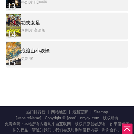
科幻片
HD中字
13
功夫女足
喜剧片
高清版
14
浪浪山小妖怪
更新4K
15
热门排行榜
|
网站地图
|
最新更新
|
Sitemap
{websiteName}
Copyright © {year}
nnyqx.com
版权所有
免责声明：本站所有内容均来自互联网，版权归原创者所有，如果侵犯了
你的权益，请通知我们，我们会及时删除侵权内容，谢谢合作。