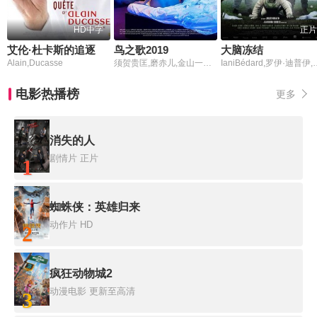
HD中字
正片
艾伦·杜卡斯的追逐
鸟之歌2019
大脑冻结
Alain,Ducasse
须贺贵匡,磨赤儿,金山一彦,永夏子,松林慎司
IaniBédard,罗
电影热播榜
更多
消失的人
剧情片
正片
1
蜘蛛侠：英雄归来
动作片
HD
2
疯狂动物城2
动漫电影
更新至高清
3