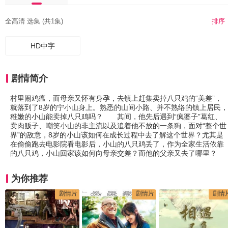
全高清 选集 (共1集)
排序
HD中字
剧情简介
村里闹鸡瘟，而母亲又怀有身孕，去镇上赶集卖掉八只鸡的“美差”，
就落到了8岁的宁小山身上。熟悉的山间小路、并不熟络的镇上居民，
稚嫩的小山能卖掉八只鸡吗？ 其间，他先后遇到“疯婆子”葛红、
卖肉贩子、嘲笑小山的非主流以及追着他不放的一条狗，面对“整个世
界”的敌意，8岁的小山该如何在成长过程中去了解这个世界？尤其是
在偷偷跑去电影院看电影后，小山的八只鸡丢了，作为全家生活依靠
的八只鸡，小山回家该如何向母亲交差？而他的父亲又去了哪里？
为你推荐
剧情片
剧情片
剧情