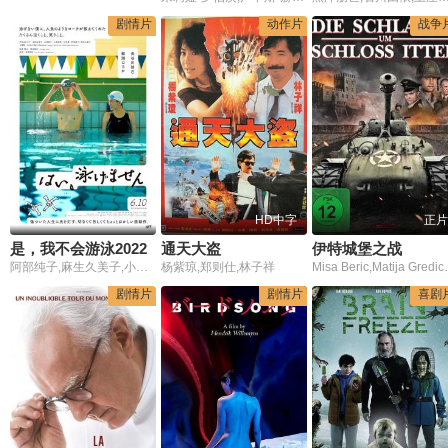
剧情片
动作片
战争
HD中字
正片
是，我不会游泳2022
通天大盗
伊特城堡之战
阿部纯子,麻生久美子,小林薰,长谷川博己,绫濑遥
杨紫琼,郑则仕,林子祥
Misa Beric,Matija
剧情片
剧情片
喜剧