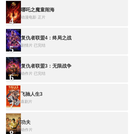
哪吒之魔童闹海
动漫电影
正片
4
复仇者联盟4：终局之战
剧情片
已完结
5
复仇者联盟3：无限战争
动作片
已完结
6
飞驰人生3
喜剧片
7
功夫
动作片
8