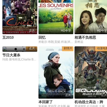
正片
HD中字
HD中字
五2010
回忆
相遇不负相思
米歇尔·布朗,安妮·科迪,Mathieu,Spinosi,尚塔尔·罗比,William,Lebghil,弗洛尔·博纳文图拉,奥黛丽·拉米,让-保罗·卢弗
姜树远
恐怖片
正片
剧情片
动漫电
节日大屠杀
玛塔·斯韦特克,Charlie Bond,艾维安娜·斯诺
正片
正片
本回家了
机动战士高达：跨时之战
朱莉娅·罗伯茨,卢卡斯·赫奇斯,考特尼·万斯,凯瑟琳·纽顿,雷切尔·贝·琼斯,戴维·萨迪瓦尔,亚历山德拉·帕克,迈克尔·埃斯佩尔,蒂姆·金尼,迈拉·卢克利希亚·泰勒,克里斯汀·格里菲斯,亨利·斯特拉姆,比尔·布尔,亚历山德拉·艾布拉姆斯,费斯·洛根,罗伯特·迈尔斯,肖恩·雷伊
黑泽朋世,石川由依,土屋神叶,名冢佳织,新祐树