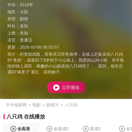
年份：
2018年
地区：
大陆
类型：
剧情
时长：
未知
上映：
未知
语言：
普通话
更新：
2026-03-06 06:02:57
简介：
村里闹鸡瘟，而母亲又怀有身孕，去镇上赶集卖掉八只鸡
的“美差”，就落到了8岁的宁小山身上。熟悉的山间小路、并不熟
络的镇上居民，稚嫩的小山能卖掉八只鸡吗？ 其间，他先后
遇到“疯婆子”葛红、卖肉贩子、
立即播放
牛牛电影网
>
电影
>
剧情片
>
八只鸡
八只鸡 在线播放
全高清
全高清2
高清2
全