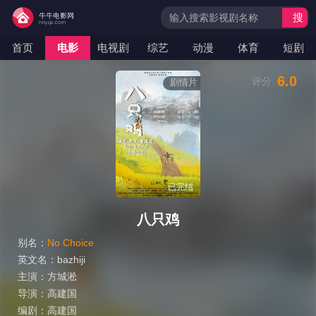
搜
索
首页
电影
电视剧
综艺
动漫
体育
短剧
6.0
评分
剧情片
已完结
八只鸡
别名：
No Choice
英文名：
bazhiji
主演：
方城淞
导演：
高建国
编剧：
高建国