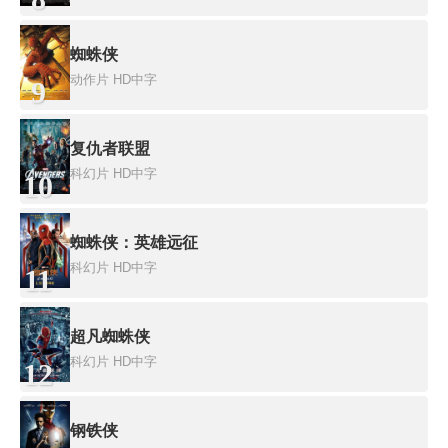
蜘蛛侠
动作片
HD中字
9
复仇者联盟
科幻片
HD中字
10
蜘蛛侠：英雄远征
科幻片
HD中字
11
超凡蜘蛛侠
科幻片
HD中字
12
钢铁侠