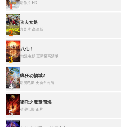
动作片
HD
1
功夫女足
喜剧片
高清版
2
八仙！
动漫电影
更新至高清版
3
疯狂动物城2
动漫电影
更新至高清
4
哪吒之魔童闹海
动漫电影
正片
5