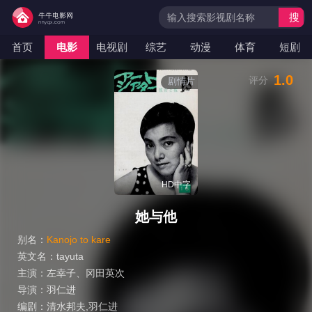
搜
索
首页
电影
电视剧
综艺
动漫
体育
短剧
1.0
评分
剧情片
HD中字
她与他
别名：
Kanojo to kare
英文名：
tayuta
主演：
左幸子
、
冈田英次
导演：
羽仁进
编剧：
清水邦夫,羽仁进