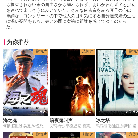
ら拘束されない今の自由さから離れられず、あいかわらず犬と少女
を連れて楽しそうに歩いていた。そんな伊吉奈をみる直子の心は、
単調な、コンクリートの中で他人の目を気にする自分達夫婦の生活
に深い疑問をもち、夫との間に次第に距離を感じてゆくのだっ
た。...
为你推荐
剧情片
恐怖片
剧情
HD
HD
更新HD
海之魂
暗夜鬼叫声
冰之塔
何麟,赵胜胜,吴冕,陈锐,张勇手
艾玛·考尔菲德,昌尼·克莱,Lee,Cormie
玛丽昂·歌迪亚,加斯帕·诺,奥古斯特
剧情片
剧情片
喜剧