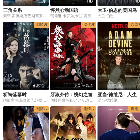
正片
HD
HD
三角关系
怦然心动国语
大卫·伯恩的美国
索菲·罗伊斯,塞巴斯蒂安·席佩尔,大卫·史崔梭德,Annedore Kleist,安吉拉·温科勒,Alexander Hörbe
玛德琳·卡罗尔,卡兰·麦克奥利菲,瑞贝卡·德·莫妮,安东尼·爱德华兹,约翰·马奥尼,佩内洛普·安·米勒,艾丹·奎因,凯文·韦斯曼,摩根·莉莉,瑞安·克茨纳,吉莉安·普法夫,迈克尔·博萨,博·勒纳,杰奎琳·埃沃拉,泰勒·格鲁秀斯,艾莉·布莱恩特,阿什莉·泰勒,伊瑟尔·布罗萨德,科迪·霍恩,迈克尔·博尔顿,肖恩·哈珀,斯戴芬妮·斯考特,帕特丽夏·伦茨,马修·戈尔德,阿罗拉·凯瑟琳·史密斯,凯莉·唐纳利,索菲亚·撒高,米歇尔·梅斯默,斯科特·乔尔·吉兹基,罗德·迈尔斯,卡拉 帕西托,凯特琳·帕西托
大卫·伯恩
剧情片
动作片
喜剧
HD中字
更新至高清
祈祷落幕时
牙狼外传：桃幻之笛
亚当·德维尼：人生中的
阿部宽,松岛菜菜子,沟端淳平,田中丽奈,木村绿子,乌丸节子,春风亭升太,音尾琢真,饭丰万理江,上杉祥三,中岛博子,樱田日和,及川光博,伊藤兰,小日向文世,山崎努,香川照之
佐藤康惠,松山メアリ,倉貫匡弘,瀧内公美,大野未来,津田宽治
亚当·德维尼
剧情片
剧情片
喜剧