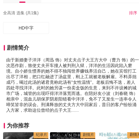
全高清 选集 (共1集)
排序
HD中字
剧情简介
由于新婚妻子洋洋（周迅 饰）对丈夫点子大王方大中（曹力 饰）的一
次恶作剧，致使丈夫开车撞人被判刑入狱，洋洋的生活因此陷入窘
境。自小娇生惯养的她不得不独闯世界赚钱养活自己，她在宾馆打工
出尽了洋相，把口红融进了汤盆里，刚上工就被老板解雇。不料弄拙
成巧，喝过此汤的诸君竟称此汤有“女性温情”。老板后悔不迭，差人
四处寻找洋洋。此时的她另谋一份卖盒饭的生意，来到不许设摊的城
市广场，城管的出现吓得洋洋落荒而逃。在陪好友小波（刘春晓 饰）
相亲中，混血儿胡保罗阴差阳错看中洋洋，免不了又发生一连串令人
啼笑皆非的误会。刑满释放的丈夫方大中回家后，昔日的客户纷纷涌
入方家，求助这位曾经的点子大王......
为你推荐
纪录片
剧情片
剧情