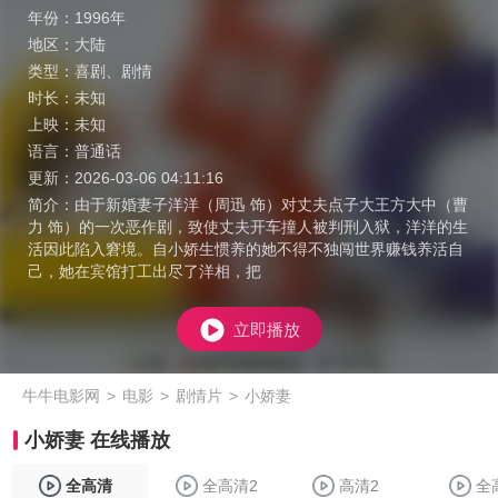
年份：
1996年
地区：
大陆
类型：
喜剧
、
剧情
时长：
未知
上映：
未知
语言：
普通话
更新：
2026-03-06 04:11:16
简介：
由于新婚妻子洋洋（周迅 饰）对丈夫点子大王方大中（曹
力 饰）的一次恶作剧，致使丈夫开车撞人被判刑入狱，洋洋的生
活因此陷入窘境。自小娇生惯养的她不得不独闯世界赚钱养活自
己，她在宾馆打工出尽了洋相，把
立即播放
牛牛电影网
>
电影
>
剧情片
>
小娇妻
小娇妻 在线播放
全高清
全高清2
高清2
全