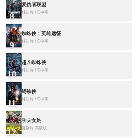
复仇者联盟
科幻片
HD中字
8
蜘蛛侠：英雄远征
科幻片
HD中字
9
超凡蜘蛛侠
科幻片
HD中字
10
钢铁侠
科幻片
HD中字
11
功夫女足
喜剧片
高清版
12