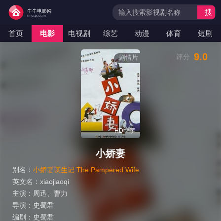
搜
索
首页
电影
电视剧
综艺
动漫
体育
短剧
9.0
评分
剧情片
HD中字
小娇妻
别名：
小娇妻谋生记 The Pampered Wife
英文名：
xiaojiaoqi
主演：
周迅
、
曹力
导演：
史蜀君
编剧：
史蜀君