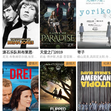
正片
HD
滚石乐队和布莱恩·琼斯
天堂之门2019
寄子
尼克·布鲁姆菲尔德,埃里克·伯登,玛丽安·费斯福尔
莉兹·博伊斯,杰森·普雷斯利,乔安娜·纽马奇,Pauline Egan,杰森·塞尔马克,达芙妮·祖尼加,基南·特雷西,Michael Karl Richards,Sarah Corrigan,Jordan Ninkovich
櫛山晃美,高田宏太郎,寺田农,桂亚沙美,
爱情片
剧情片
纪录