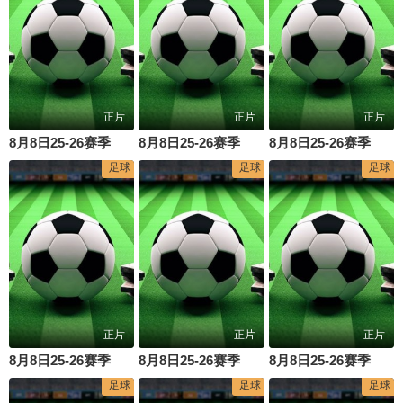
正片
正片
正片
8月8日25-26赛季湘超 湘西队VS娄底队
8月8日25-26赛季山东省齐鲁足球超级联赛 德州古贝春VS滨州创新队
8月8日25-26赛季山东省齐鲁足球超级联赛 泰安泰山城建队VS临沂队
足球
足球
足球
正片
正片
正片
8月8日25-26赛季山东省齐鲁足球超级联赛 潍坊队VS济南队
8月8日25-26赛季中超联赛 大连英博海发VS辽宁铁人楠波湾
8月8日25-26赛季中超联赛 云南玉昆VS成都蓉城
足球
足球
足球