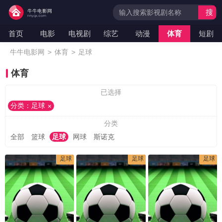
搜
索
首页
电影
电视剧
综艺
动漫
体育
短剧
牛牛电影网
>
体育
>
足球
体育
已选择
分类：足球
分类
全部
篮球
足球
网球
斯诺克
足球
足球
足球