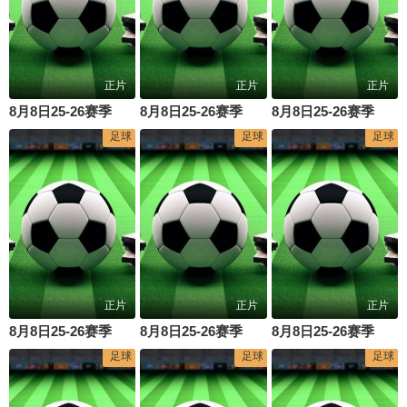
正片
正片
正片
8月8日25-26赛季疆超季军赛 吐鲁番队VS阿勒泰队
8月8日25-26赛季湖北省城市足球联赛 黄石美尔雅队VS天门衣尚队
8月8日25-26赛季楚超 恩施小土豆VS黄冈祥云队
足球
足球
足球
正片
正片
正片
8月8日25-26赛季湘超 衡阳队VS郴州队
8月8日25-26赛季湘超 张家界队VS益阳队
8月8日25-26赛季湘超 常德队VS长沙队
足球
足球
足球