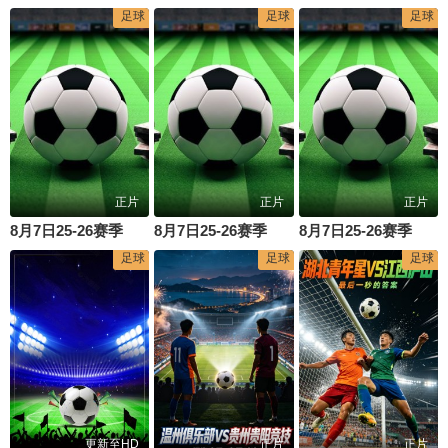
足球
足球
足球
正片
正片
正片
8月7日25-26赛季足球热身赛 拜仁慕尼黑VS阿斯顿维拉
8月7日25-26赛季中超联赛 北京国安VS深圳新鹏城
8月7日25-26赛季湘超 岳阳队VS湘潭队
足球
足球
足球
更新至HD
正片
正片