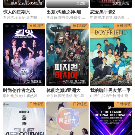
更新至20260502期
全2集
第8集完结
惊人的星期六
出差•沟通之神-瑞镇家篇
恋爱黑手党2
李民浩,金泰妍,金东炫,表志勋,李俊永,禹智皓
李瑞镇,郑有美,朴叙俊,崔宇植,金泰亨
申东熙,姜智贤,成始璄,李惠成
日韩综艺
日韩综艺
日韩综艺
更新第08集
已完结 共12期
已完结
时尚创作者之战
体能之巅3亚洲大挑战
我的咖啡男友第一季
李钟元,张允柱,崔然竣,池贤静,车正元,安雅琳,양갱
金东炫,冈见勇信,奥尔洪巴亚尔·巴亚尔赛汗,雷谢普·卡拉
山野仁,和冉千秋,青山黛玛,Durian Lollobrigida,德井义实
日韩综艺
日韩综艺
日韩综艺