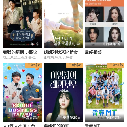
第7集
连载中 连载到1期
更新至第1集
看我的肩膀，都脱臼了呀
姐姐对我来说是女人第二季
最终餐桌
殷志源,曹圭贤,宋旻浩,李柱延,黄礼志,崔智寿,文智勋
张祐荣,韩惠珍,林哲
日韩综艺
日韩综艺
日韩综艺
第05集完结
更新第20集
第8期完结
人+性大不同：台湾篇
李泳知的彩虹
青春MT