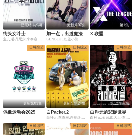
已完结 共9期
更新第07集
第1集
街头女斗士
加一点，出道魔法配方
X 联盟
宝儿,姜丹尼尔,李泰容,黄尚勋
GENBLUE幻蓝小熊
日韩综艺
日韩综艺
日韩综艺
更新第03集
更新至第24集
第12期完结
偶像运动会2025
白Packer.2
白种元的悲惨世界
白种元,李寿根,许卿焕,安普贤,高庚杓
白种元,金民成,大卫·李,林泰訓,尹南鲁
日韩综艺
日韩综艺
日韩综艺