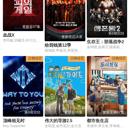
年份
全部
2026
2025
2024
2023
2022
2021
2020
2019
2018
2017
更早
更新至07集
第6期完结
血战X
更新至总决赛
李尚敏,洪榛浩,박지민,곽범,서출구,하승진
生存王：部落战争2
给我钱第12季
金钟国,金炳万,陆俊叙,金泳勋,福岛善成,新野,松岛正平,徐恺,赵有宁,理查德,戴祖雄,钱飞龙,许亮宇
禹智皓,申效涉,李星和,权爀禹,J-Tong,Hukky Shibaseki,Lil Moshpit,朴宰范
日韩综艺
日韩综艺
日韩综艺
第8期完结
更新至09集
更新至第02集
顶峰相见时
伟大的导游2.5
都市鱼生店
Key Supporter
全昭旻,崔丹尼尔,金大浩
李德华,李京奎,李寿根,李太坤,金俊铉,尹世雅