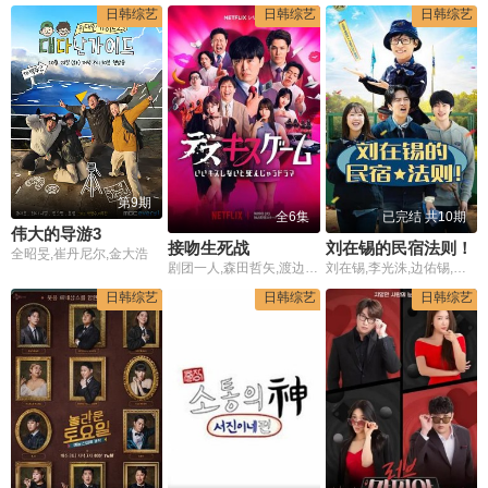
日韩综艺
日韩综艺
日韩综艺
第9期
全6集
已完结 共10期
伟大的导游3
接吻生死战
刘在锡的民宿法则！
全昭旻,崔丹尼尔,金大浩
剧团一人,森田哲矢,渡边隆,野田水晶,岛佐和也,ぐんぴぃ,矢作兼,山里亮太,池田美优,宫野真守,竹财辉之助,桥本润,结木滉星,野间口彻,八岛智人,寺岛进,西冈德马,八木奈奈,橘玛丽,金松季步,塔乃花铃,葵伊吹,纱仓真菜,月乃露娜,MINAMO
刘在锡,李光洙,边佑锡,池艺恩,李孝利,李尚顺
日韩综艺
日韩综艺
日韩综艺