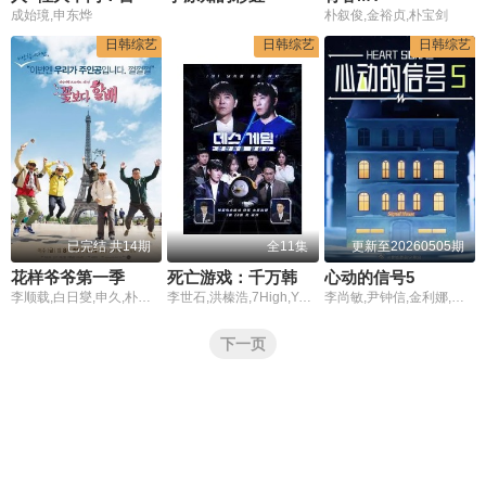
成始璄,申东烨
朴叙俊,金裕贞,朴宝剑
日韩综艺
日韩综艺
日韩综艺
已完结 共14期
全11集
更新至20260505期
花样爷爷第一季
死亡游戏：千万韩元赌起
心动的信号5
李顺载,白日燮,申久,朴根滢
李世石,洪榛浩,7High,Yurisa,Pani Bottle,权圣晙,朴成雄,Pengsoo,张东民
李尚敏,尹钟信,金利娜,福富月,金相佑
下一页