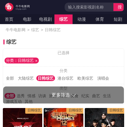
搜
索
首页
电影
电视剧
综艺
动漫
体育
短剧
牛牛电影网
>
综艺
>
日韩综艺
综艺
已选择
分类：日韩综艺
分类
全部
大陆综艺
日韩综艺
港台综艺
欧美综艺
演唱会
类型
更多筛选
全部
选秀
情感
访谈
旅游
音乐
美食
纪实
曲艺
生活
游戏互动
其他
日韩综艺
日韩综艺
日韩综艺
地区
全部
大陆
香港
台湾
日本
韩国
美国
英国
法国
德国
其他