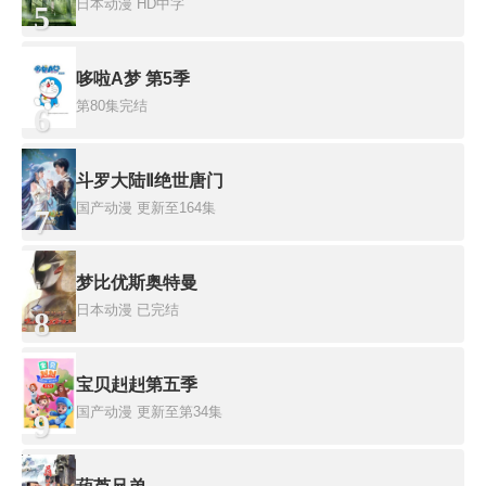
日本动漫
HD中字
5
哆啦A梦 第5季
第80集完结
6
斗罗大陆Ⅱ绝世唐门
国产动漫
更新至164集
7
梦比优斯奥特曼
日本动漫
已完结
8
宝贝赳赳第五季
国产动漫
更新至第34集
9