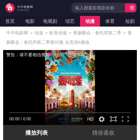
搜
索
首页
电影
电视剧
综艺
动漫
体育
短剧
牛牛电影网
>
动漫
>
欧美动漫
>
香肠聚会：食托邦第二季
>
香
肠聚会：食托邦第二季第02集 全高清4播放
警告：请不要相信视频中任何广告与字幕！
00:00
/
0:00
HD
播放列表
猜你喜欢