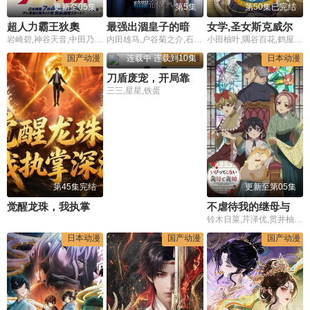
更新至05集
第5集
第50集已完结
超人力霸王狄奧
最强出涸皇子的暗跃帝位争夺最強出涸
女学,圣女斯克威尔学院
岩崎碧,神谷天音,中田乃爱,上村侑,森本龙马,小林优,槙田雄司,福岛莉拉
内田雄马,户谷菊之介,石见舞菜香,内田真礼,本渡枫,井上和彦,田丸笃志,竹内良太,斋贺光希,松冈祯丞,桑原由气,茅野爱衣,田中正彦
小田柚叶,隅谷百花,鹤屋美咲
国产动漫
连载中 连载到10集
国产动漫
日本动漫
刀盾废宠，开局靠进化无敌
三三,星星,铁蛋
第45集完结
更新至第05集
觉醒龙珠，我执掌深海
不虐待我的继母与继姐
铃木日菜,芹泽优,贯井柚佳,麦穗杏菜,根本京里,内山夕实,市道真央
日本动漫
国产动漫
国产动漫