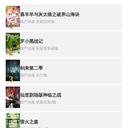
喜羊羊与灰太狼之破界山海诀
国产动漫
更新至60集
1
罗小黑战记
国产动漫
更新至第40集
2
剑来第二季
国产动漫
全27集
3
仙逆剧场版神临之战
国产动漫
更新至第2集
4
萤火之森