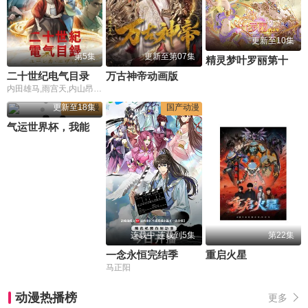
更新至10集
第5集
更新至第07集
精灵梦叶罗丽第十一季(下)
二十世纪电气目录二十世紀電氣目録
万古神帝动画版
内田雄马,雨宫天,内山昂辉,小野大辅,武内骏辅,寿美菜子,大地叶,川井田夏海,浦和希,平川大辅,家中宏,浅野麻由美,远藤大智,高垣彩阳
更新至18集
国产动漫
国产动漫
气运世界杯，我能复制所有球星技能
连载中 连载到5集
第22集
一念永恒完结季
重启火星
马正阳
动漫热播榜
更多