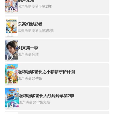
葫芦兄弟
国产动漫
更新至第13集
10
乐高幻影忍者
欧美动漫
更新至第208集
11
剑来第一季
国产动漫
完结
12
啦咘啦哆警长之小哆哆守护计划
国产动漫
第40集
13
啦咘啦哆警长大战羚羚羊第2季
国产动漫
第52集完结
14