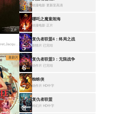
3
动漫电影
更新至高清
哪吒之魔童闹海
4
动漫电影
正片
正片
复仇者联盟4：终局之战
DanielAuteuil,JeanPoiret,JacquesWeber
5
剧情片
已完结
喜剧片
复仇者联盟3：无限战争
6
动作片
已完结
蜘蛛侠
7
动作片
HD中字
复仇者联盟
8
科幻片
HD中字