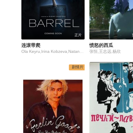
正片
连滚带爬
愤怒的西瓜
Ola Keyru,Irina Kobzeva,Natan Paul-Collis
张恒,王志远,杨欣
剧情片