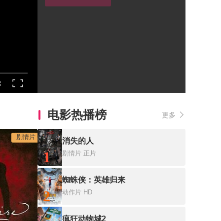
电影热播榜
更多
剧情片
消失的人
1
剧情片
正片
蜘蛛侠：英雄归来
2
动作片
HD
疯狂动物城2