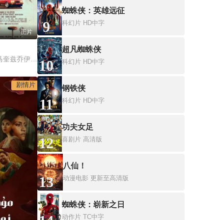
蜘蛛侠：英雄远征
9
科幻片
HD中字
正片
超凡蜘蛛侠
Vhong Navarro温温·马奎兹乔伊·马奎兹
10
科幻片
HD中字
剧情片
钢铁侠
11
科幻片
HD中字
功夫女足
12
喜剧片
高清版
八仙！
13
动漫电影
更新至高清版
蜘蛛侠：崭新之日
动作片
TC中字