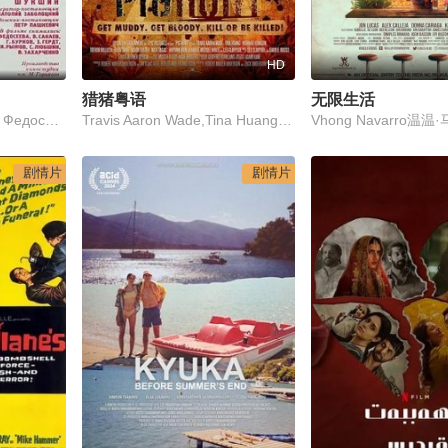
HD
猎猪粤语
无限生活
Георгий Бурков,Лидия Федосеева-Шукшина,Зиновий Гердт
Travis Aaron Wade,Tina Huang,Howard Johnson Jr.
剧情片
剧情片