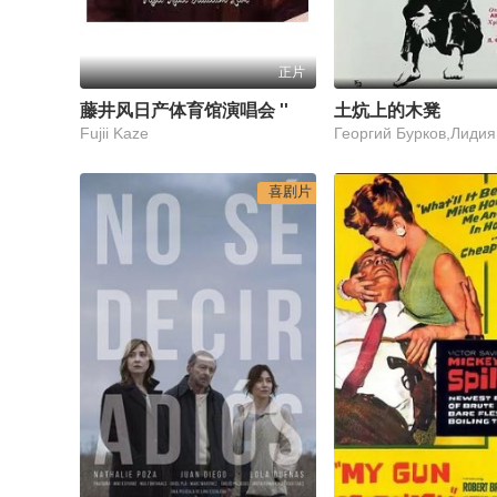
正片
藤井风日产体育馆演唱会 ''Feelin' Good''
土炕上的木凳
Fujii Kaze
喜剧片