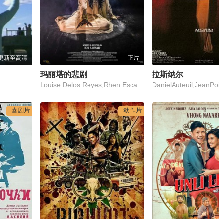
更新至高清
正片
玛丽塔的悲剧
拉斯纳尔
Louise Delos Reyes,Rhen Escano,Ashtine Olviga
喜剧片
动作片