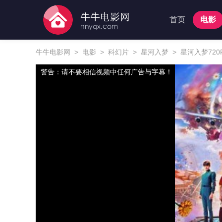
首页
电影
牛牛电影网
>
电影
>
科幻片
>
星河入梦
>
星河入梦720
警告：请不要相信视频中任何广告与字幕！