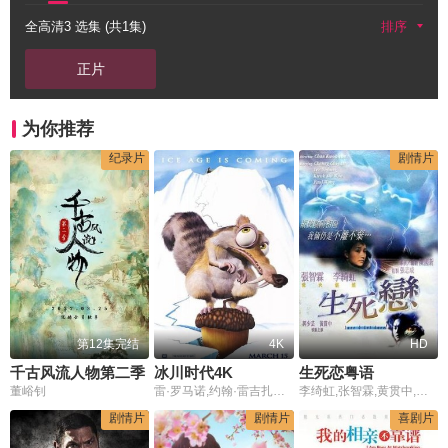
全高清3 选集 (共1集)
排序
正片
为你推荐
纪录片
剧情片
第12集完结
4K
HD
千古风流人物第二季
冰川时代4K
生死恋粤语
董峪钊
雷·罗马诺,约翰·雷吉扎莫,丹尼斯·利瑞,杰克·布莱克
李绮虹,张智霖,黄贯中,郭少芸,金燕玲,谷德昭,李力持,谢天华,张同祖,吴国敬
剧情片
剧情片
喜剧片