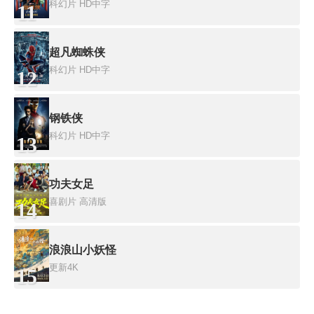
科幻片
HD中字
11
超凡蜘蛛侠
科幻片
HD中字
12
钢铁侠
科幻片
HD中字
13
功夫女足
喜剧片
高清版
14
浪浪山小妖怪
更新4K
15