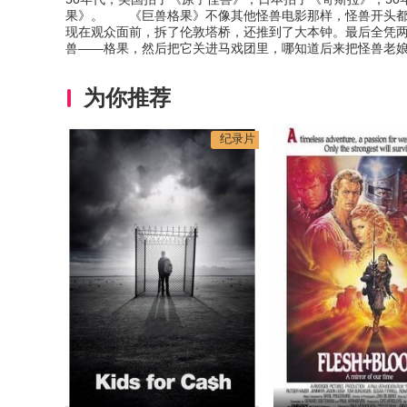
果》。 《巨兽格果》不像其他怪兽电影那样，怪兽开头都
现在观众面前，拆了伦敦塔桥，还推到了大本钟。最后全凭
兽——格果，然后把它关进马戏团里，哪知道后来把怪兽老
为你推荐
纪录片