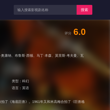
搜索
6.0
评分
·奥康纳
、
布鲁斯·西顿
、
马丁·本森
、
莫里斯·考夫曼
、
瓦
类型：
科幻
语言：
英语
铁拍了《海底巨兽》。1961年又和米高梅合拍了《巨兽格