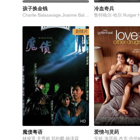
孩子换金钱
冷血奇兵
Charlie Balasavage,Joanne Balasavage,Justin Bodnar,Lisa Griffiths,Sandy Fonzo
剧情片
HD
魔债粤语
爱情与灵药
林俊贤,关秀媚,郑柏麟,杨泽霖