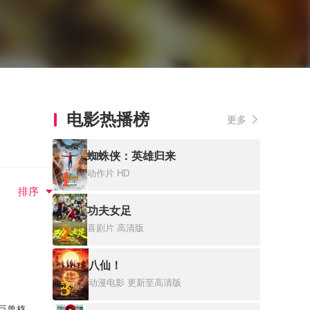
电影热播榜
更多
蜘蛛侠：英雄归来
1
动作片
HD
排序
功夫女足
2
喜剧片
高清版
八仙！
3
动漫电影
更新至高清版
巨兽格