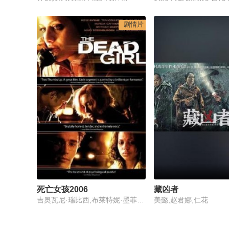
剧情片
死亡女孩2006
藏凶者
吉奥瓦尼·瑞比西,布莱特妮·墨菲,罗丝·伯恩,托妮·科莱特
美懿,赵君娜,仁花