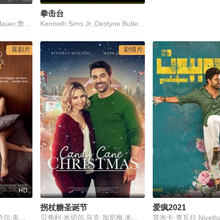
拳击台
鲁特格尔·哈尔 Rutger Hauer,詹妮弗·杰森·李
Kenneth Sims Jr.,Destyne Butler Jr.,Kenneth Sims Sr.,Destyne Butler Sr.
喜剧片
剧情片
HD
拐杖糖圣诞节
爱疯2021
安妮·海瑟薇,杰克·吉伦哈尔,朱迪·格雷尔,汉克·阿扎利亚,乔什·加德,奥利弗·普莱特,盖布瑞·马赫特,乔治·席格,吉尔·克雷伯格,凯特·詹宁斯·格兰特,凯瑟琳·温妮克
贝弗利·米切尔,马克·加尼梅,本尼迪克特·贝利泽尔