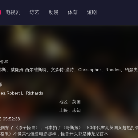
电视剧
综艺
动漫
体育
短剧
eguo
弗斯
、
威廉姆·西尔维斯特
、
文森特·温特
、
Christopher
、
Rhodes
、
约瑟夫
耶
es,Robert L. Richards
地区：
英国
上映：
未知
6 05:52:38
美国拍了《原子怪兽》，日本拍了《哥斯拉》，50年代末期英国又趁热打
格果》不像其他怪兽电影那样，怪兽开头都是神龙见首不