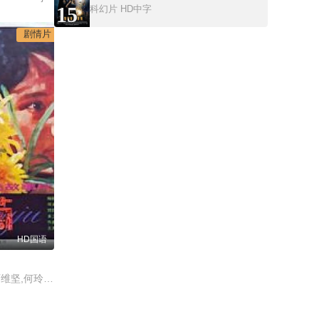
15
科幻片
HD中字
剧情片
HD国语
章杰,黄婉秋,常文治,石维坚,何玲,王之夏,刘燕瑾,李孟尧,赫海泉,蔡占璞,高鸿玲,章申,崔美玲,杨宾