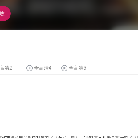
放
高清2
全高清4
全高清5
年代末期英国又趁热打铁拍了《海底巨兽》。1961年又和米高梅合拍了《