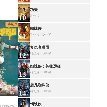
功夫
10
动作片
喜剧片
蜘蛛侠
11
动作片
HD中字
复仇者联盟
12
科幻片
HD中字
蜘蛛侠：英雄远征
13
科幻片
HD中字
超凡蜘蛛侠
14
科幻片
HD中字
正片
钢铁侠
普米卡·查瓦拉,Nivetha Pethuraj,Vishwak Sen