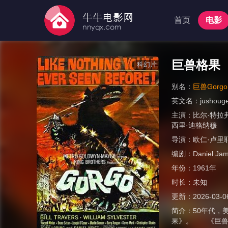
首页
电影
巨兽格果
科幻片
别名：
巨兽Gorgo
英文名：
jushoug
主演：
比尔·特拉
西里·迪格纳穆
导演：
欧仁·卢里
编剧：
Daniel Jam
年份：
1961年
时长：
未知
更新：
2026-03-0
简介：
50年代，
果》。 《巨兽