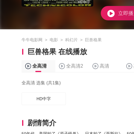
HD中字
立即播
牛牛电影网
>
电影
>
科幻片
>
巨兽格果
巨兽格果 在线播放
全高清
全高清2
高清
全高清 选集 (共1集)
HD中字
剧情简介
50年代，美国拍了《原子怪兽》，日本拍了《哥斯拉》，50