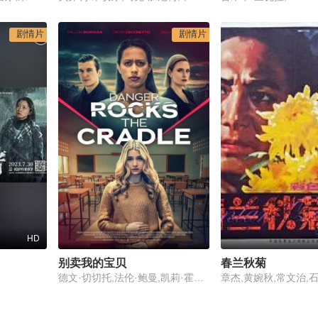
剧情片
剧情片
HD
别卖我的宝贝
春兰秋菊
德文·切切托,法伦·鲍曼,凯莉·霍普·泰勒,吉娜·詹姆斯,克里斯塔·马尔尚