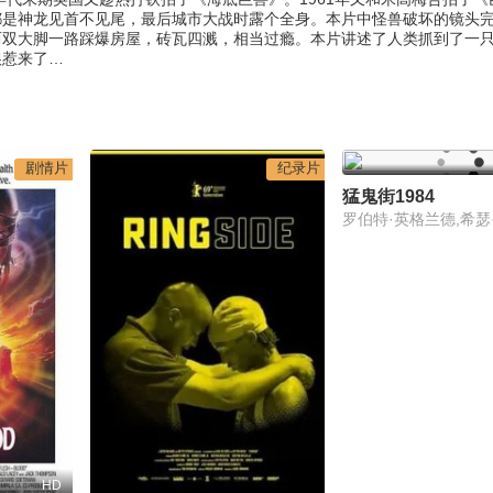
是神龙见首不见尾，最后城市大战时露个全身。本片中怪兽破坏的镜头
两双大脚一路踩爆房屋，砖瓦四溅，相当过瘾。本片讲述了人类抓到了一
娘惹来了…
剧情片
纪录片
猛鬼街1984
罗伯特·英格兰德,希瑟
HD