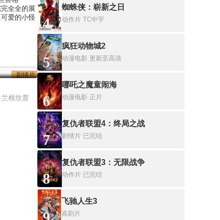
蜘蛛侠：崭新之日
完完全全的展
只可爱的小怪
4
动作片
TC中字
疯狂动物城2
5
动漫电影
更新至高清
剧情片
哪吒之魔童闹海
6
动漫电影
正片
·兰根坎普
复仇者联盟4：终局之战
7
剧情片
已完结
复仇者联盟3：无限战争
8
动作片
已完结
飞驰人生3
9
喜剧片