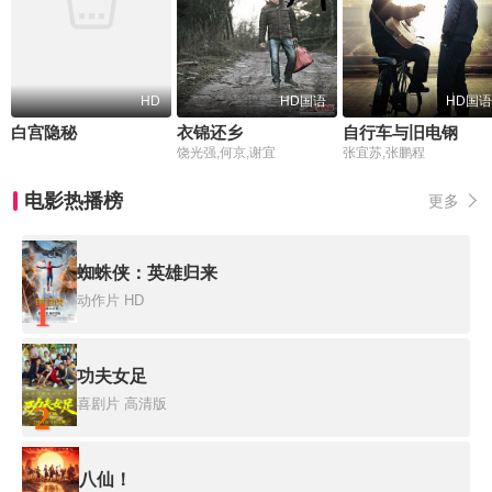
HD
HD国语
HD国语
白宫隐秘
衣锦还乡
自行车与旧电钢
饶光强,何京,谢宜
张宜苏,张鹏程
电影热播榜
更多
蜘蛛侠：英雄归来
动作片
HD
1
功夫女足
喜剧片
高清版
2
八仙！