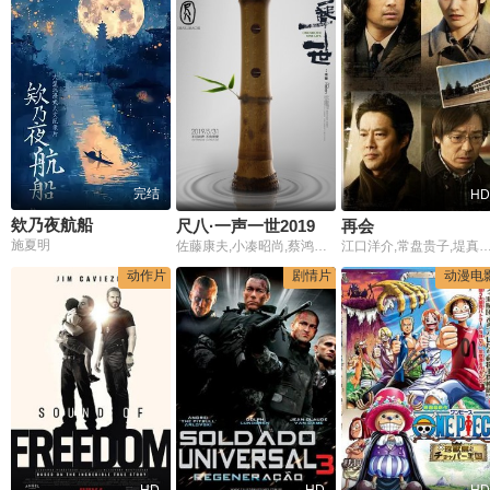
完结
HD
欸乃夜航船
尺八·一声一世2019
再会
施夏明
佐藤康夫,小凑昭尚,蔡鸿文,徐浩鹏,海山
江口洋介,常盘贵子,堤真一,香川照之,长泽雅美,北村有起哉,神保悟志,加藤清史郎,相沢紗世,
动作片
剧情片
动漫电