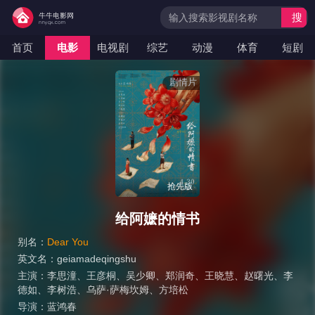
搜
索
首页
电影
电视剧
综艺
动漫
体育
短剧
剧情片
抢先版
给阿嬷的情书
别名：
Dear You
英文名：
geiamadeqingshu
主演：
李思潼
、
王彦桐
、
吴少卿
、
郑润奇
、
王晓慧
、
赵曙光
、
李
德如
、
李树浩
、
乌萨·萨梅坎姆
、
方培松
导演：
蓝鸿春