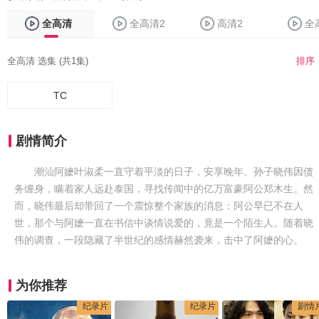
全高清
全高清2
高清2
全
全高清 选集 (共1集)
排序
TC
剧情简介
潮汕阿嬷叶淑柔一直守着平淡的日子，安享晚年。孙子晓伟因债
务缠身，瞒着家人远赴泰国，寻找传闻中的亿万富豪阿公郑木生。然
而，晓伟最后却带回了一个震惊整个家族的消息：阿公早已不在人
世，那个与阿嬷一直在书信中谈情说爱的，竟是一个陌生人。随着晓
伟的调查，一段隐藏了半世纪的感情赫然袭来，击中了阿嬷的心。
为你推荐
纪录片
纪录片
剧情