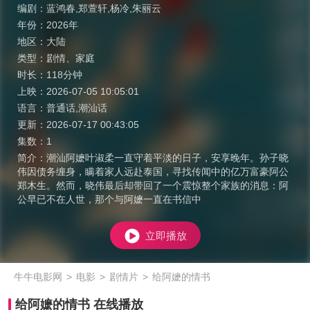
编剧：
蓝鸿春,郑萱轩,杨冷,朱丽云
年份：
2026年
地区：
大陆
类型：
剧情
、
家庭
时长：
118分钟
上映：
2026-07-05 10:05:01
语言：
普通话,潮汕话
更新：
2026-07-17 00:43:05
集数：
1
简介：
潮汕阿嬷叶淑柔一直守着平淡的日子，安享晚年。孙子晓
伟因债务缠身，瞒着家人远赴泰国，寻找传闻中的亿万富豪阿公
郑木生。然而，晓伟最后却带回了一个震惊整个家族的消息：阿
公早已不在人世，那个与阿嬷一直在书信中
立即播放
牛牛电影网
>
电影
>
剧情片
>
给阿嬷的情书
给阿嬷的情书 在线播放