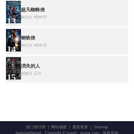
超凡蜘蛛侠
科幻片
HD中字
13
钢铁侠
科幻片
HD中字
14
消失的人
剧情片
正片
15
热门排行榜
|
网站地图
|
最新更新
|
Sitemap
{websiteName}
Copyright © {year}
nnyqx.com
版权所有