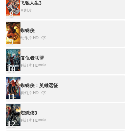
飞驰人生3
喜剧片
8
蜘蛛侠
动作片
HD中字
9
复仇者联盟
科幻片
HD中字
10
蜘蛛侠：英雄远征
科幻片
HD中字
11
蜘蛛侠3
科幻片
HD中字
12