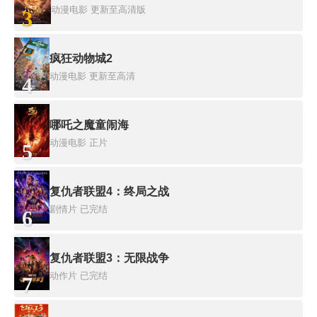
动漫电影
更新至高清版
3
疯狂动物城2
动漫电影
更新至高清
4
哪吒之魔童闹海
动漫电影
正片
5
复仇者联盟4：终局之战
剧情片
已完结
6
复仇者联盟3：无限战争
动作片
已完结
7