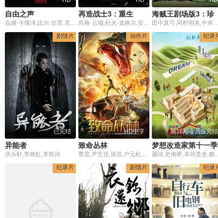
HD
HD
HD
自由之声
再造战士3：重生
海贼王剧场版3：
吉姆·卡维泽,比尔·坎普,克里斯特尔·阿帕里西奥,哈维尔·戈迪诺,耶西卡·博罗托·佩里曼,曼尼·佩雷斯,埃杜瓦多·维拉斯蒂吉,古斯塔沃·桑切斯·帕拉,克里斯·阿韦迪西安,何塞·祖尼加,盖里·巴萨拉巴,赫拉多·塔拉塞纳,斯科特·黑兹,瓦莱莉·多明古兹,米拉·索维诺,柯特·富勒,杰罗尼莫·巴伦,阿里尔·茜耶拉,阿丽·兰德里,詹姆斯·夸特罗奇
尚格·云顿,杜夫·龙格尔,安德烈·阿罗维斯基,克里·约翰逊,扎哈利·巴哈罗夫,阿基·阿维尼,凯瑞·莎勒,John Laskowski,克里斯·云顿,雪莉瓦洛德,约翰·芬,丹柯·约尔丹诺夫,史蒂芬·常,迪米特尔·多切诺夫,Mike Pyle,Garry Cooper,Emily Joyce
田中真弓,冈村明美,中井和哉,山口胜平,平田广明,大谷育江,折笠爱,江原正士,关智一,乡里大
剧情片
动作片
纪录
已完结
HD中字
第16期会员版完结
异能者
致命丛林
梦想改造家第十一季
洪乐轩,李映虹,李凯诗
曹雷,尹艺佳,张浩,户元松,张雪艳,王嘉儒
施琰,史南桥,本间贵史,赖旭东
纪录片
剧情片
纪录