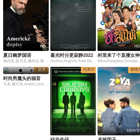
HD
HD
夏日幽梦国语
暮光时分更寂静2022
村里来了个直播女神
海内克·瑟马克,佩特拉·斯帕尔科瓦,索娜·诺丽瑟瓦,瓦拉德米尔·贾沃尔斯基,彼得·西米德
Andrea Angrum,Todd Barber,Suzanne Dodd
Wow,Prawpitsa,Soonta
纪录片
正片
纪录片
剧情
时尚男魔头的福音
马克·雅可布,André Leon Talley
HD中字
硅谷牛仔
卓娅因子