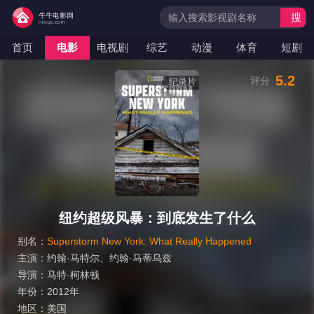
搜
索
首页
电影
电视剧
综艺
动漫
体育
短剧
5.2
评分
纪录片
纽约超级风暴：到底发生了什么
别名：
Superstorm New York: What Really Happened
主演：
约翰·马特尔
、
约翰·马蒂乌兹
导演：
马特·柯林顿
年份：
2012年
地区：
美国