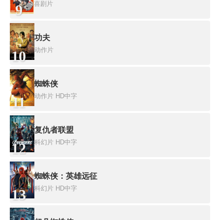
喜剧片
9
功夫
动作片
10
蜘蛛侠
动作片
HD中字
11
复仇者联盟
科幻片
HD中字
12
蜘蛛侠：英雄远征
科幻片
HD中字
13