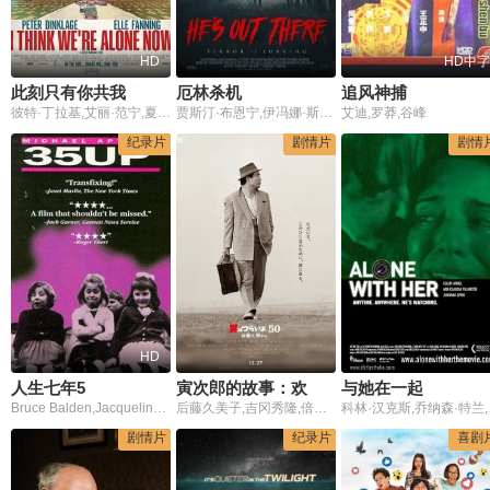
HD
HD中字
此刻只有你共我
厄林杀机
追风神捕
彼特·丁拉基,艾丽·范宁,夏洛特·甘斯布,保罗·吉亚玛提
贾斯汀·布恩宁,伊冯娜·斯特拉霍夫斯基,朱利安·拜利,斯蒂芬妮·科斯塔,阿比盖尔·尼奥斯基
艾迪,罗莽,谷峰
纪录片
剧情片
剧情
HD
人生七年5
寅次郎的故事：欢迎归来2019
与她在一起
Bruce Balden,Jacqueline Bassett,Symon Basterfield,Andrew Brackfield
后藤久美子,吉冈秀隆,倍赏千惠子,渥美清,北山雅康
科林·汉克
剧情片
纪录片
喜剧