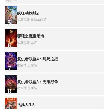
疯狂动物城2
动漫电影
更新至高清
5
哪吒之魔童闹海
动漫电影
正片
6
复仇者联盟4：终局之战
剧情片
已完结
7
复仇者联盟3：无限战争
动作片
已完结
8
飞驰人生3