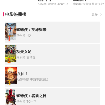
StevenLeckart,JasonCohen
索娜姆·卡普尔,杜
电影热播榜
更多
蜘蛛侠：英雄归来
动作片
HD
1
功夫女足
喜剧片
高清版
2
八仙！
动漫电影
更新至高清版
3
蜘蛛侠：崭新之日
动作片
TC中字
4