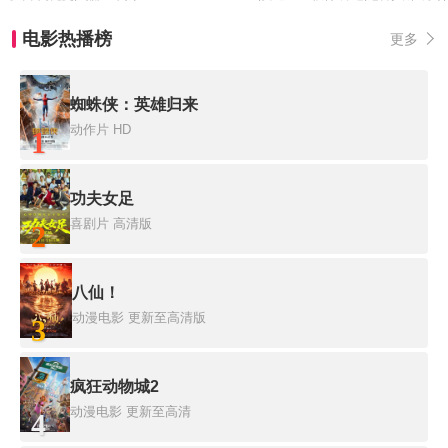
电影热播榜
更多
蜘蛛侠：英雄归来
动作片
HD
1
功夫女足
喜剧片
高清版
2
八仙！
动漫电影
更新至高清版
3
疯狂动物城2
动漫电影
更新至高清
4