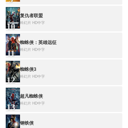
复仇者联盟
科幻片
HD中字
10
蜘蛛侠：英雄远征
科幻片
HD中字
11
蜘蛛侠3
科幻片
HD中字
12
超凡蜘蛛侠
科幻片
HD中字
13
钢铁侠