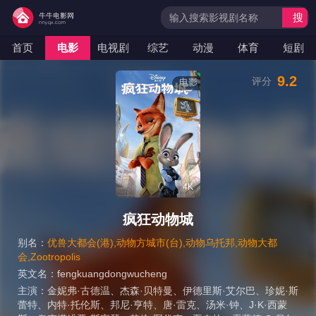
搜
索
首页
电影
电视剧
综艺
动漫
体育
短剧
9.2
评分
电影
4K
疯狂动物城
别名：
优兽大都会(港),动物方城市(台),动物乌托邦,动物大都
会,Zootropolis
英文名：
fengkuangdongwucheng
主演：
金妮弗·古德温
、
杰森·贝特曼
、
伊德里斯·艾尔巴
、
珍妮·斯
蕾特
、
内特·托伦斯
、
邦尼·亨特
、
唐·雷克
、
汤米·钟
、
J·K·西蒙