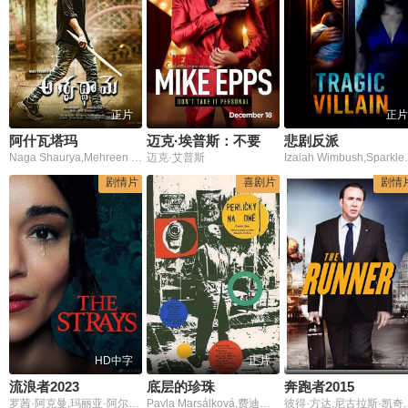
正片
正片
阿什瓦塔玛
迈克·埃普斯：不要把它视为针对个人的
悲剧反派
Naga Shaurya,Mehreen Pirzada,Prince Cecil,克利须那·穆拉里·波萨尼,M.S. Bhaskar,V. Jayaprakash,Pavithra Lokesh,C.V.L. Narasimha Rao,基舒·森古普多,哈里什·乌达曼,Kasi Vishwanath
迈克·艾普斯
Izaiah Wi
剧情片
喜剧片
剧情
HD中字
正片
流浪者2023
底层的珍珠
奔跑者2015
罗茜·阿克曼,玛丽亚·阿尔梅达,汤姆·安德鲁斯,Jordan,Bailey,Vanessa,芭姬·巴克雷,Izzy,Billingham,George,Greenland,罗伯·贾维斯,Ruby,Lethbridge,阿什丽·曼德薇,Caroline,Martin,Jorden,Myrie,贾斯汀·塞林格,塞缪尔·保罗·斯莫
Pavla Marsálková,费迪南德·克鲁塔,阿洛伊斯·瓦赫克,Miroslav Nohynek,伊日·门泽尔,Milos Ctrnacty,Frantisek Havel,Josefa Pechlatová,伊万·维斯科切尔,Vera Mrázkova,Vladimír Boudník,Ales Kosnar,Dana Valtová,Ivan Vyskocil,博胡米尔·赫拉巴尔
彼得·方达