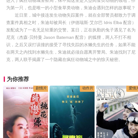
进入了疯狂动物城警察局，殊不知这里是大型肉食类动物的领地，作
为第一只，也是唯一的小型食草类动物，朱迪会遇到怎样的故事呢？
近日里，城中接连发生动物失踪案件，就在全部警员都致力于调
查案件真相之时，朱迪却被局长（伊德瑞斯·艾尔巴 Idris Elba 配音）
发配成为了一名无足轻重的交警。某日，正在执勤的兔子遇见了名为
尼克（杰森·贝特曼 Jason Bateman 配音）的狐狸，两人不打不相
识，之后又误打误撞的接受了寻找失踪的水獭先生的任务，如果不能
在两天之内找到水獭先生，朱迪就必须自愿离开警局。朱迪找到了尼
克，两人联手揭露了一个隐藏在疯狂动物城之中的惊天秘密。
为你推荐
剧情片
动作片
爱情