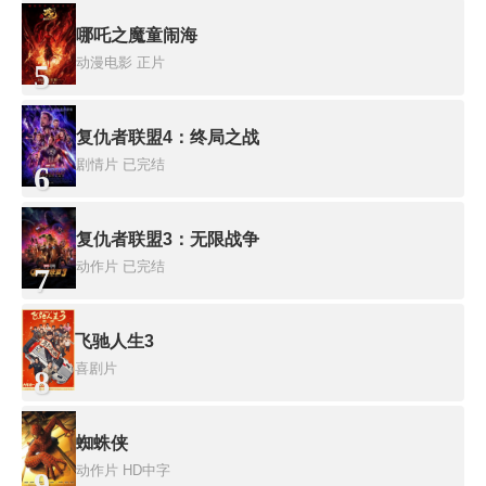
哪吒之魔童闹海
动漫电影
正片
5
复仇者联盟4：终局之战
剧情片
已完结
6
复仇者联盟3：无限战争
动作片
已完结
7
飞驰人生3
喜剧片
8
蜘蛛侠
动作片
HD中字
9