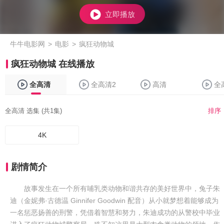
立即播放
牛牛电影网
>
电影
>
疯狂动物城
疯狂动物城 在线播放
全高清
全高清2
高清
全
全高清 选集 (共1集)
排序
4K
剧情简介
故事发生在一个所有哺乳类动物和谐共存的美好世界中，兔子朱
迪（金妮弗·古德温 Ginnifer Goodwin 配音）从小就梦想着能够成为
一名惩恶扬善的刑警，凭借着智慧和努力，朱迪成功的从警校中毕业