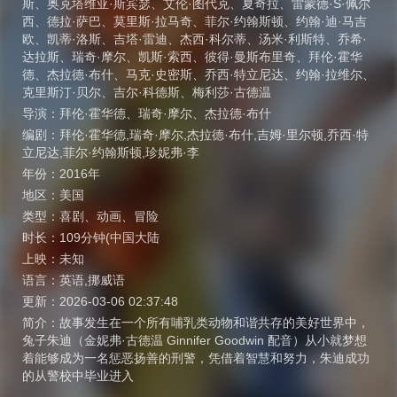
斯
、
奥克塔维亚·斯宾瑟
、
艾伦·图代克
、
夏奇拉
、
雷蒙德·S·佩尔
西
、
德拉·萨巴
、
莫里斯·拉马奇
、
菲尔·约翰斯顿
、
约翰·迪·马吉
欧
、
凯蒂·洛斯
、
吉塔·雷迪
、
杰西·科尔蒂
、
汤米·利斯特
、
乔希·
达拉斯
、
瑞奇·摩尔
、
凯斯·索西
、
彼得·曼斯布里奇
、
拜伦·霍华
德
、
杰拉德·布什
、
马克·史密斯
、
乔西·特立尼达
、
约翰·拉维尔
、
克里斯汀·贝尔
、
吉尔·科德斯
、
梅利莎·古德温
导演：
拜伦·霍华德
、
瑞奇·摩尔
、
杰拉德·布什
编剧：
拜伦·霍华德,瑞奇·摩尔,杰拉德·布什,吉姆·里尔顿,乔西·特
立尼达,菲尔·约翰斯顿,珍妮弗·李
年份：
2016年
地区：
美国
类型：
喜剧
、
动画
、
冒险
时长：
109分钟(中国大陆
上映：
未知
语言：
英语,挪威语
更新：
2026-03-06 02:37:48
简介：
故事发生在一个所有哺乳类动物和谐共存的美好世界中，
兔子朱迪（金妮弗·古德温 Ginnifer Goodwin 配音）从小就梦想
着能够成为一名惩恶扬善的刑警，凭借着智慧和努力，朱迪成功
的从警校中毕业进入