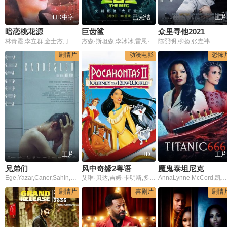
HD中字
已完结
正片
暗恋桃花源
巨齿鲨
众里寻他2021
林青霞,李立群,金士杰,丁乃筝,顾宝明,焦阳
杰森·斯坦森,李冰冰,雷恩·威尔森,鲁比·罗丝,赵文瑄,佩吉·肯尼迪,杰西卡·麦克娜美,奥拉维尔·达里·奥拉夫松,罗伯特·泰勒,蔡书雅,丘增,克利夫·柯蒂斯,安柚鑫,罗伯·基帕-威廉姆斯,维他亚·潘斯林加姆,安得烈·格兰杰,蒂姆·王,史蒂文·A·戴维斯,托万达·马尼莫,买红妹
陈熙明,柳扬,张垚祎
剧情片
动漫电影
恐怖
正片
HD
正片
兄弟们
风中奇缘2粤语
魔鬼泰坦尼克
Ege,Yazar,Caner,Sahin,Gözde,Mutluer
艾琳·贝达,吉姆·卡明斯,多纳尔·吉布森
AnnaLynne McCord,凯沙·夏普,莉蒂亚·赫斯特
剧情片
喜剧片
剧情