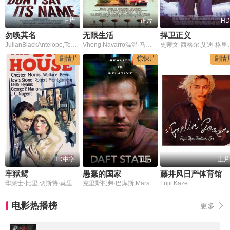
正片
正片
HD
勿唤其名
无限生活
捍卫正义
JulianBlackAntelope,TomCarey,HannahDuke
Vhong Navarro温温·马奎兹乔伊·马奎兹
史蒂文·西格尔,
剧情片
惊悚片
剧情
HD中字
正片
正片
牢狱鸳
愚蠢的国家
藤井风日产体育馆演唱会 ''Feelin' Good''
华莱士·比里,切斯特·莫里斯,罗伯特·蒙哥马利
克里斯托弗·巴库斯,Marshall P. Wilder,杰克·T·奥斯汀
Fujii Kaze
电影热播榜
更多