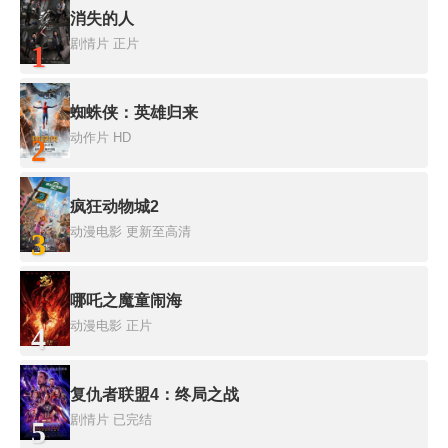
消失的人
剧情片
正片
1
蜘蛛侠：英雄归来
动作片
HD
2
疯狂动物城2
动漫电影
更新至高清
3
哪吒之魔童闹海
动漫电影
正片
4
复仇者联盟4：终局之战
剧情片
已完结
5