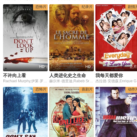
恐怖片
纪录片
剧情
HD
HD
正片
不许向上看
人类进化史之生命之初国语
我每天都爱你
Rachael Murphy,伊莱·罗斯,Ben DiGregorio,瑞沙德·斯垂克,阿丽莎·萨瑟兰,希罗·弗南德兹,亨利·托马斯,罗泰尔·布鲁特,罗伯特·陶尔斯,Carmen Chaplin,丹尼艾拉·席,杰克·迪米奇,埃莲娜·萨汀,泽尔妲·威廉斯,Brian Henderson,凯文·考利甘,大卫·达耶·费舍尔,吉尔达内尔,坎迪·米洛,Alma Saraci,Justin Loyal,Eric Stitt
赫尔米·德里迪,Rabeb Srairi,Philippe Kara-Mohamed
杰拉德·安
恐怖片
喜剧片
动作