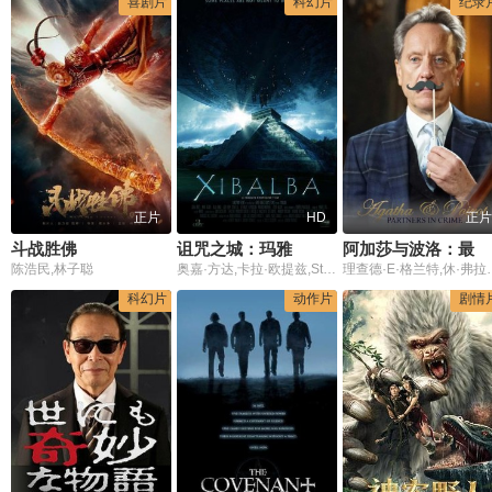
喜剧片
科幻片
纪录
正片
HD
正片
斗战胜佛
诅咒之城：玛雅
阿加莎与波洛：最佳犯罪组合
陈浩民,林子聪
奥嘉·方达,卡拉·欧提兹,Steve Wilcox,胡安·帕罗·卡斯塔尼达
理查德·E·格兰特,休·弗拉瑟,佐伊·沃纳梅克,安东尼·霍洛维茨
科幻片
动作片
剧情