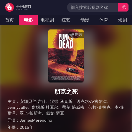
搜
索
首页
电影
电视剧
综艺
动漫
体育
短剧
喜剧片
朋克之死
主演：
安娜贝丝·吉什
、
汉娜·马克斯
、
迈克尔·A·古尔津
、
JennyJaffe
、
詹姆斯·杜瓦尔
、
蒂尔·施威格
、
莎拉·克拉克
、
本·施
耐泽
、
亚当·帕斯考
、
戴文·萨瓦
导演：
JamesMerendino
年份：
2015年