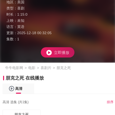
地区：
美国
类型：
喜剧
时长：
1:15:0
上映：
未知
语言：
英语
更新：
2025-12-18 00:32:05
集数：
1
立即播放
牛牛电影网
>
电影
>
喜剧片
>
朋克之死
朋克之死 在线播放
高清
高清 选集 (共1集)
排序
朋克之死