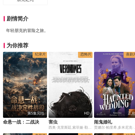
剧情简介
年轻朋克的冒险之旅。
为你推荐
纪录片
恐怖片
喜剧
第5集完结
HD
正片
命悬一战：二战决定性战役
害虫
闹鬼婚礼
西奥·克里斯廷,索菲娅·勒萨弗尔,杰罗姆·尼尔,丽莎·尼亚科,费尼肯·欧菲尔德,Marie-Philomène,Nga,马哈玛德·桑伽勒,阿卜杜拉·蒙迪,Ike,Zacsongo,埃马纽埃尔·博纳米,Xing,Cheng,Samir,Nait,Malik,Amraoui,Lehcem,Mahidi,Nasser,Mehal,Abdelkader,Bounoir,Karim,Daoues,Christine,Kay,斯蒂芬·马拉瑟内,Aicha,Ameddah
贾娜尔·帕里希,多米尼克·谢尔伍德,卡桑德拉·波滕扎,劳伦·科克伦,埃里克·阿塔瓦尔,沙龙·巴杰,Linda Ko,玛丽娜·斯蒂芬森·科尔,约