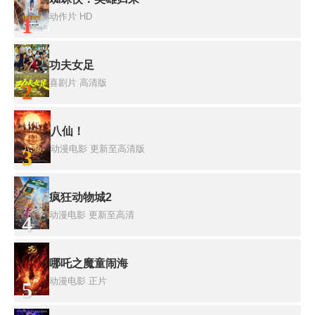
动作片
HD
1
功夫女足
喜剧片
高清版
2
八仙！
动漫电影
更新至高清版
3
疯狂动物城2
动漫电影
更新至高清
4
哪吒之魔童闹海
动漫电影
正片
5