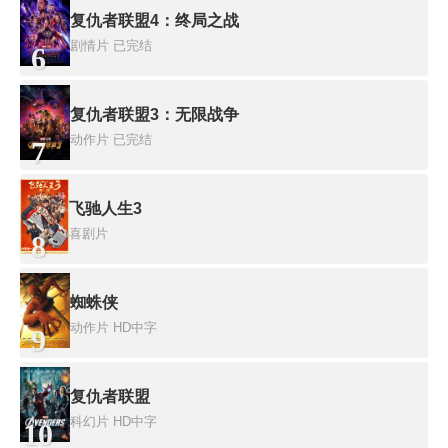
复仇者联盟4：终局之战
剧情片
已完结
6
复仇者联盟3：无限战争
动作片
已完结
7
飞驰人生3
喜剧片
8
蜘蛛侠
动作片
HD中字
9
复仇者联盟
科幻片
HD中字
10