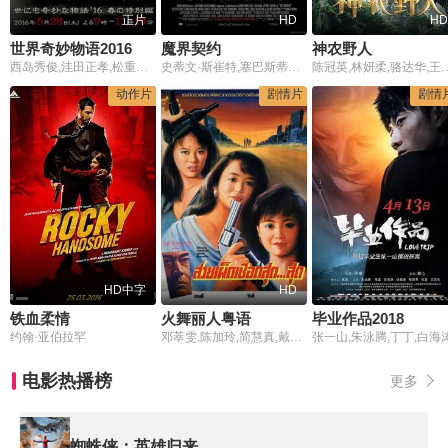
正片
HD
HD
世界奇妙物语2016年春之特别篇
魔界契约
神农野人
西岛秀俊,洼田正孝,松重丰,高桥一生,佐佐木希,浦井健治,福澤朗
史蒂文·斯崔特,塞巴斯蒂安·斯坦,托比·海明威,劳拉·莱姆希,泰勒·克奇,切斯·克劳福,杰西卡·卢卡斯
陈冠英,林妍柔,骆达华,王千友,赵左,秦大森,韩永昌
动作片
剧情片
剧情
HD中字
HD
铁血柔情
火舞丽人粤语
毕业作品2018
约翰·亚伯拉罕
邓萃雯,陈加玲,简慧真,戴志卫,成奎安,卢惠光,曹查理
张一山,朱泳腾,丁丁,白海
电影热播榜
更多
蜘蛛侠：英雄归来