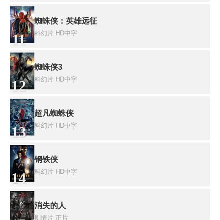
蜘蛛侠：英雄远征
科幻片
HD中字
11
蜘蛛侠3
科幻片
HD中字
12
超凡蜘蛛侠
科幻片
HD中字
13
钢铁侠
科幻片
HD中字
14
消失的人
剧情片
正片