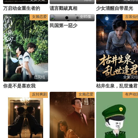
万启动金重生者的财富狂飙
谎言戳破真相
少女清醒自带星光
女频恋爱
全85集
古装仙
民国第一惡少
已完结
全集完结
你是不是喜欢我
枯井生泉，乱世逢君
反转爽剧
女频恋爱
有声动