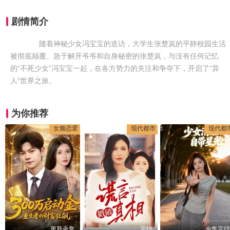
剧情简介
随着神秘少女冯宝宝的造访，大学生张楚岚的平静校园生活
被彻底颠覆。急于解开爷爷和自身秘密的张楚岚，与没有任何记忆
的“不死少女”冯宝宝一起，在各方势力的关注和争夺下，开启了“异
人”世界之旅。
为你推荐
女频恋爱
现代都市
现代都
更新全集
完结
全集完结