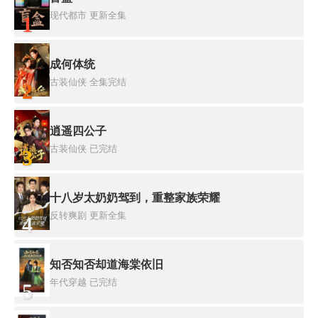
现代都市
更新全集
1
成何体统
古装仙侠
全集完结
2
逍遥四公子
古装仙侠
已完结
3
十八岁太奶奶驾到，重整家族荣耀
反转爽剧
更新全集
4
知否知否却道海棠依旧
年代穿越
已完结
5