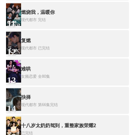
燃烧我，温暖你
现代都市
完结
11
复燃
现代都市
已完结
12
难哄
女频恋爱
全80集
13
抉择
现代都市
第66集完结
14
十八岁太奶奶驾到，重整家族荣耀2
已完结