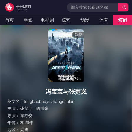
搜
索
首页
电影
电视剧
综艺
动漫
体育
短剧
短剧
更新至第30集
冯宝宝与张楚岚
英文名：
fengbaobaoyuzhangchulan
主演：
孙安可
、
陈博豪
导演：
陈匀佼
年份：
2023年
地区：
大陆