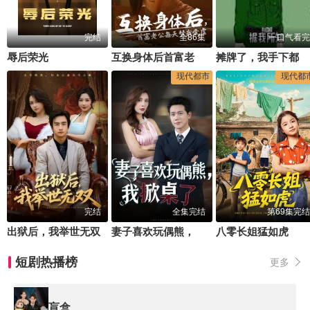
完结
全86集
一口气看完
辱后荣光
互换身体后首富老公每天替我受虐
摊牌了，我手下都是牛人
现代都市
现代都
完结
全集完结
第69集完结
出狱后，我举世无双
妻子喜欢玩偶熊，我掀桌了(妻子玩偶里的秘密)
八零长姐猛如虎
短剧热播榜
更多
盲盒