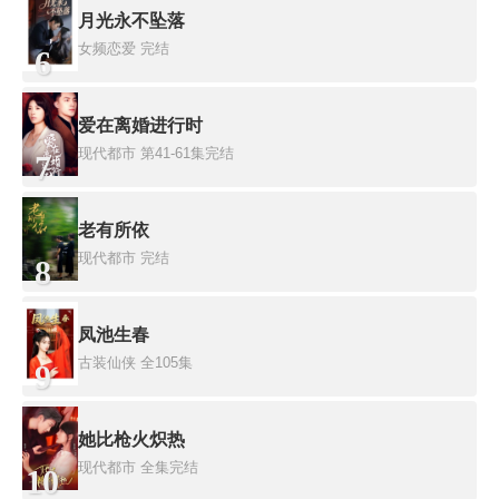
月光永不坠落
女频恋爱
完结
6
爱在离婚进行时
现代都市
第41-61集完结
7
老有所依
现代都市
完结
8
凤池生春
古装仙侠
全105集
9
她比枪火炽热
现代都市
全集完结
10