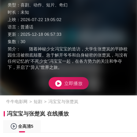
类型：
喜剧
、
动作
、
短片
、
奇幻
时长：
未知
上映：
2026-07-22 19:05:02
语言：
普通话
更新：
2025-12-18 06:57:33
集数：
30
简介：
随着神秘少女冯宝宝的造访，大学生张楚岚的平静校
园生活被彻底颠覆。急于解开爷爷和自身秘密的张楚岚，与没有
任何记忆的“不死少女”冯宝宝一起，在各方势力的关注和争夺
下，开启了“异人”世界之旅。
立即播放
牛牛电影网
>
短剧
>
冯宝宝与张楚岚
冯宝宝与张楚岚 在线播放
全高清5