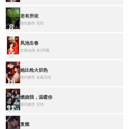
老有所依
现代都市
完结
8
凤池生春
古装仙侠
全105集
9
她比枪火炽热
现代都市
全集完结
10
燃烧我，温暖你
现代都市
完结
11
复燃