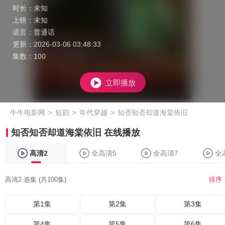
时长：
未知
上映：
未知
语言：
普通话
更新：
2026-03-06 03:48:33
集数：
100
立即播放
牛牛电影网
>
短剧
>
年代穿越
>
知否知否却道海棠依旧
知否知否却道海棠依旧 在线播放
高清2
全高清5
全高清7
全
高清2 选集 (共100集)
排序
第1集
第2集
第3集
第4集
第5集
第6集