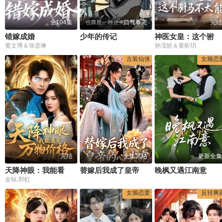
全104集
一口气看完
完结
错嫁成婚
少年的传记
神医女皇：这个驸马不太能
黄文博＆张彦琳
孙滢皓＆黄昕玥
古装仙侠
女频恋
完结
全集完结
更新全集
天降神眼：我能看穿万物价格
替嫁后我成了皇帝的心尖宠
晚枫又遇江南意
金铄,郭虹
女频恋爱
反转爽