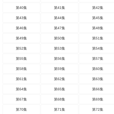
第40集
第41集
第42集
第43集
第44集
第45集
第46集
第47集
第48集
第49集
第50集
第51集
第52集
第53集
第54集
第55集
第56集
第57集
第58集
第59集
第60集
第61集
第62集
第63集
第64集
第65集
第66集
第67集
第68集
第69集
第70集
第71集
第72集