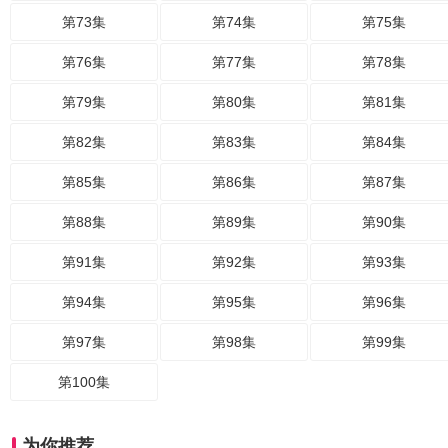
第73集
第74集
第75集
第76集
第77集
第78集
第79集
第80集
第81集
第82集
第83集
第84集
第85集
第86集
第87集
第88集
第89集
第90集
第91集
第92集
第93集
第94集
第95集
第96集
第97集
第98集
第99集
第100集
为你推荐