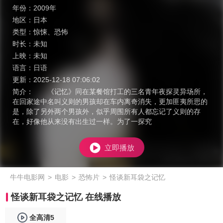
年份：
2009年
地区：
日本
类型：
惊悚
、
恐怖
时长：
未知
上映：
未知
语言：
日语
更新：
2025-12-18 07:06:02
简介：
《记忆》同在某餐馆打工的三名青年夜探灵异场所，
在回家途中名叫义则的男孩却在车内离奇消失，更加匪夷所思的
是，除了另外两个男孩外，似乎周围所有人都忘记了义则的存
在，好像他从来没有出生过一样。为了一探究
立即播放
牛牛电影网
>
电影
>
恐怖片
>
怪谈新耳袋之记忆
怪谈新耳袋之记忆 在线播放
全高清5