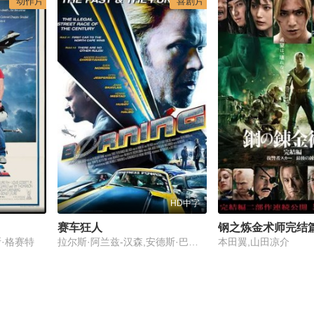
动作片
喜剧片
HD中字
赛车狂人
钢之炼金术师完结篇
·格赛特
拉尔斯·阿兰兹-汉森,安德斯·巴斯莫·克里斯蒂安森,Camilla,Frey,玛丽·布洛克胡斯
本田翼,山田凉介