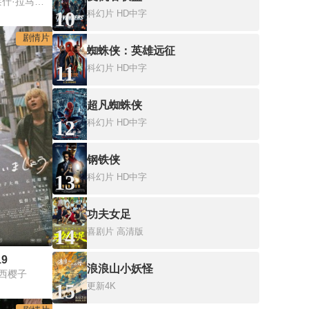
哈娜·雷吉·卡奥斯,克莱什·拉马南德,阿琼·戈帕尔,拉杰·维吉塔,比塔·戴维斯
10
科幻片
HD中字
剧情片
蜘蛛侠：英雄远征
11
科幻片
HD中字
超凡蜘蛛侠
12
科幻片
HD中字
钢铁侠
13
科幻片
HD中字
功夫女足
14
喜剧片
高清版
9
浪浪山小妖怪
小西樱子
15
更新4K