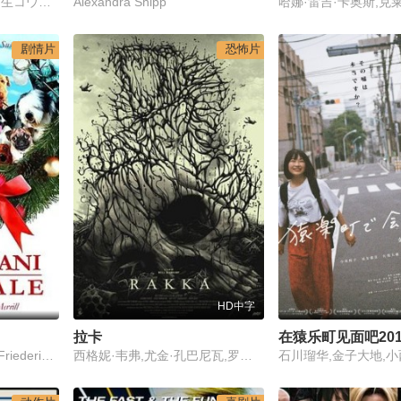
中村友理,齐藤阳一郎,桐生コウジ,染谷将太,菊地凛子,山本剛史,松本若菜,柳忧怜,政岡泰志,佐藤誓,信川清顺,川濑阳太,木村八重子,菅野久夫,井原道,池下リリコ,村上ユキヒコ,小笠原治夫,川連廣明,隅田恵里子
Alexandra Shipp
剧情片
恐怖片
HD中字
拉卡
在猿乐町见面吧201
John Billingsley,Bonita Friedericy,Adam Hicks,Jim Jackman,Tom Kemp
西格妮·韦弗,尤金·孔巴尼瓦,罗伯特·霍布斯,卡莉·波普,布兰登·奥雷,Mike,Huff,Owen,Macrae,Connor,Page,Jay,Anstey,Justin,Shaw,Carla,Marais,Ryan,Angilly,亚历克·吉利斯,Ruan,Coetzee,Paul,Davies
石川瑠华,金子大地,