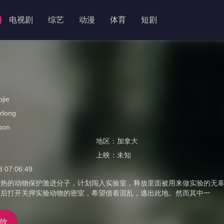
电视剧
综艺
动漫
体育
短剧
ojie
rlong
son
地区：
加拿大
上映：
未知
8 07:06:49
的动物保护激进分子，计划闯入实验室，释放里面被用来做实验的无辜
随后打开关押实验动物的密室，希望借着混乱，逃出此地。然而其中一
放