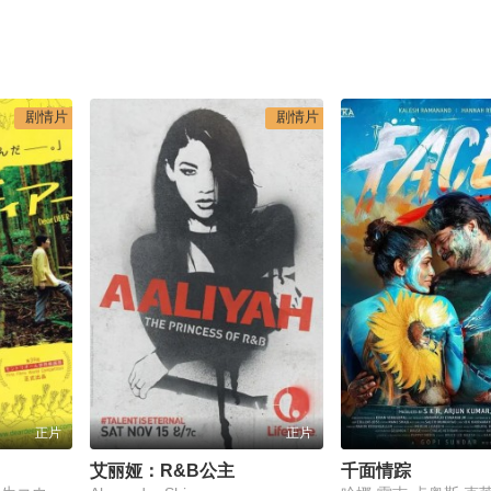
剧情片
剧情片
正片
正片
艾丽娅：R&B公主
千面情踪