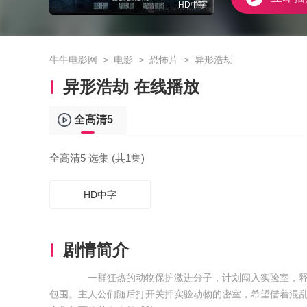
HD中字
牛牛电影网
>
电影
>
恐怖片
>
异形浩劫
异形浩劫 在线播放
全高清5
全高清5 选集 (共1集)
HD中字
剧情简介
一群狂热的动物保护激进分子，计划闯入实验室，释放
包围。主人公们随后打开关押实验动物的密室，希望借着混