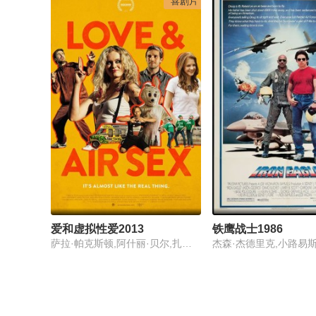
喜剧片
爱和虚拟性爱2013
铁鹰战士1986
萨拉·帕克斯顿,阿什丽·贝尔,扎克·克雷格
杰森·杰德里克,小路易斯