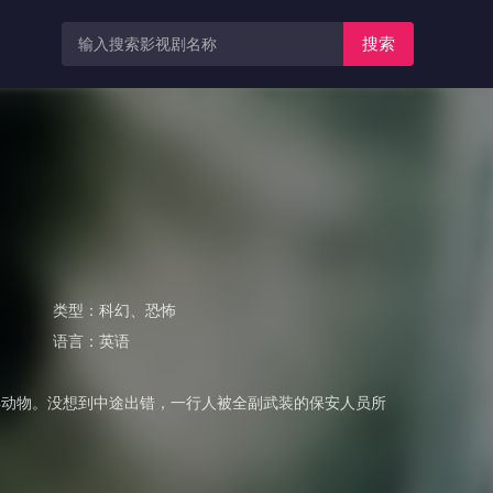
搜索
类型：
科幻
、
恐怖
语言：
英语
动物。没想到中途出错，一行人被全副武装的保安人员所