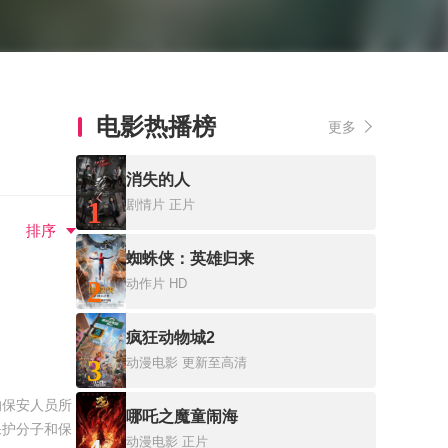
电影热播榜
更多
消失的人
1
剧情片
正片
排序
蜘蛛侠：英雄归来
2
动作片
HD
疯狂动物城2
3
动漫电影
更新至高清
保安人员所
哪吒之魔童闹海
保护分子和保
动漫电影
正片