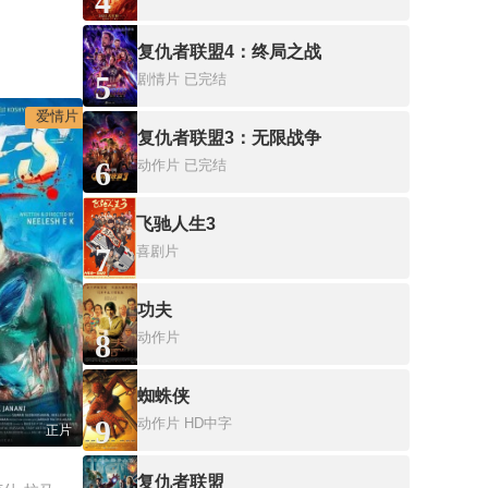
4
复仇者联盟4：终局之战
5
剧情片
已完结
爱情片
复仇者联盟3：无限战争
6
动作片
已完结
飞驰人生3
7
喜剧片
功夫
8
动作片
蜘蛛侠
9
动作片
HD中字
正片
复仇者联盟