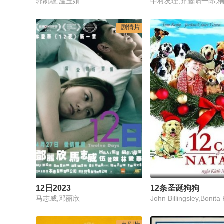
郭凯敏,温玉娟
剧情片
12日2023
12条圣诞狗狗
马志威,邓丽欣