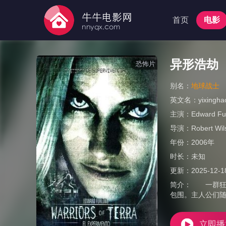
首页
电影
异形浩劫
恐怖片
别名：
地球战士
英文名：
yixingha
主演：
Edward Fu
导演：
Robert Wil
年份：
2006年
时长：
未知
更新：
2025-12-1
简介：
一群狂热
包围。主人公们
立即播