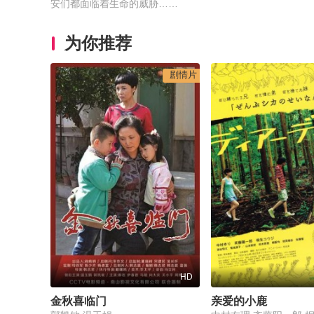
安们都面临着生命的威胁……
为你推荐
剧情片
HD
金秋喜临门
亲爱的小鹿