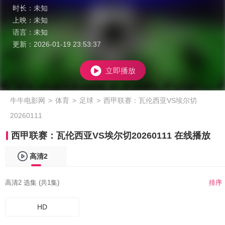
时长：
未知
上映：
未知
语言：
未知
更新：
2026-01-19 23:53:37
立即播放
牛牛电影网
>
体育
>
足球
>
西甲联赛：瓦伦西亚VS埃尔切
20260111
西甲联赛：瓦伦西亚VS埃尔切20260111 在线播放
高清2
高清2 选集 (共1集)
排序
HD