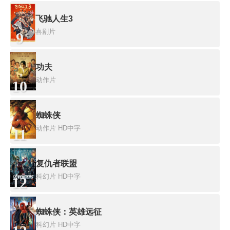
飞驰人生3
喜剧片
9
功夫
动作片
10
蜘蛛侠
动作片
HD中字
11
复仇者联盟
科幻片
HD中字
12
蜘蛛侠：英雄远征
科幻片
HD中字