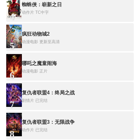
蜘蛛侠：崭新之日
动作片
TC中字
4
疯狂动物城2
动漫电影
更新至高清
5
哪吒之魔童闹海
动漫电影
正片
6
复仇者联盟4：终局之战
剧情片
已完结
7
复仇者联盟3：无限战争
动作片
已完结
8