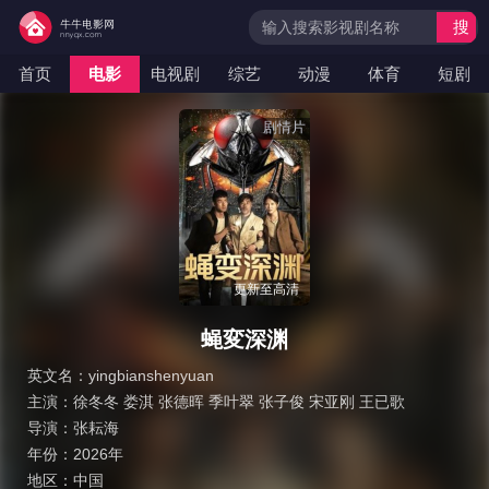
搜
索
首页
电影
电视剧
综艺
动漫
体育
短剧
剧情片
更新至高清
蝇変深渊
英文名：
yingbianshenyuan
主演：
徐冬冬 娄淇 张德晖 季叶翠 张子俊 宋亚刚 王已歌
导演：
张耘海
年份：
2026年
地区：
中国