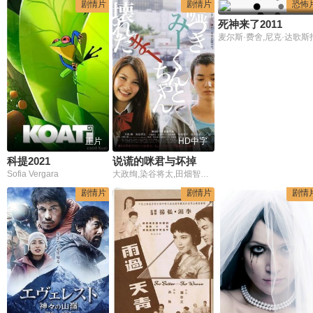
剧情片
剧情片
恐怖
死神来了2011
麦尔斯·费舍,尼克·达歌斯
正片
HD中字
科提2021
说谎的咪君与坏掉的麻酱
Sofia Vergara
大政绚,染谷将太,田畑智子,铃木京香
剧情片
剧情片
剧情