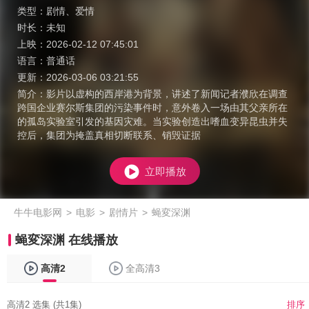
类型：
剧情
、
爱情
时长：
未知
上映：
2026-02-12 07:45:01
语言：
普通话
更新：
2026-03-06 03:21:55
简介：
影片以虚构的西岸港为背景，讲述了新闻记者濮欣在调查
跨国企业赛尔斯集团的污染事件时，意外卷入一场由其父亲所在
的孤岛实验室引发的基因灾难。当实验创造出嗜血变异昆虫并失
控后，集团为掩盖真相切断联系、销毁证据
立即播放
牛牛电影网
>
电影
>
剧情片
>
蝇変深渊
蝇変深渊 在线播放
高清2
全高清3
高清2 选集 (共1集)
排序