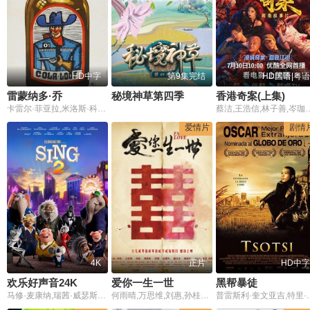
HD中字
第9集完结
HD国语|粤语
雷蒙纳多·乔
秘境神草第四季
香港奇案(上集)
卡雷尔·菲亚拉,米洛斯·科佩基,科维塔·菲亚洛娃
蔡洁,王浩信,林子善,岑珈其,洪浚嘉,何珮瑜,吴志雄,张建声,徐浩昌,彭皓锋,陈佳宁,
爱情片
剧情
4K
正片
HD中字
欢乐好声音24K
爱你一生一世
黑帮暴徒
马修·麦康纳,瑞茜·威瑟斯彭,塔伦·埃哲顿,斯嘉丽·约翰逊,托瑞·凯利,尼克·克罗尔
何雨晴,万思维,刘惠,孙桂田,彭博
普雷斯利·奎文亚吉,特里·费托,肯尼思·恩科西,莫苏西·麦格诺,Zenzo,Ngqobe,左拉,拉皮尤腊娜·塞费某,纳別卡恩特