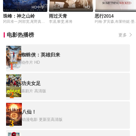
HD中字
HD
珠峰：神之山岭
雨过天青
恶行2014
冈田准一,阿部宽,尾野真千子,泷正则,甲本雅裕,风间俊介,蒂伦·洛迪普,佐佐木藏之介,山中崇,田中要次
李湄,黎雯,蒋将
约翰·罗宾森,布莱特妮·墨菲,珊特尔
电影热播榜
更多
蜘蛛侠：英雄归来
动作片
HD
1
功夫女足
喜剧片
高清版
2
八仙！
动漫电影
更新至高清版
3