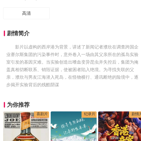
高清
剧情简介
影片以虚构的西岸港为背景，讲述了新闻记者濮欣在调查跨国企
业赛尔斯集团的污染事件时，意外卷入一场由其父亲所在的孤岛实验
室引发的基因灾难。当实验创造出嗜血变异昆虫并失控后，集团为掩
盖真相切断联系、销毁证据，使被困者陷入绝境。为寻找失联的父
亲，濮欣与男友江海潜入死岛，在怪物横行、通讯断绝的险境中，逐
步揭开实验背后的残酷阴谋
为你推荐
喜剧片
纪录片
剧情