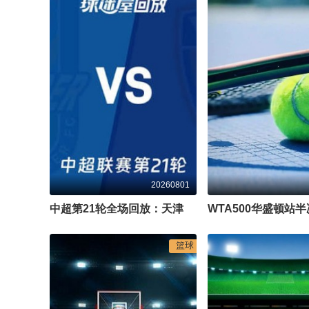
20260801
中超第21轮全场回放：天津津门虎vs云南玉昆
篮球