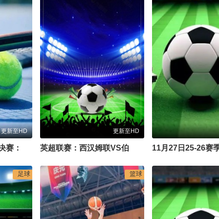
更新至HD
更新至HD
WTA500华盛顿站半决赛：佩古拉VS施耐德
英超联赛：西汉姆联VS伯恩茅斯20260222
足球
篮球