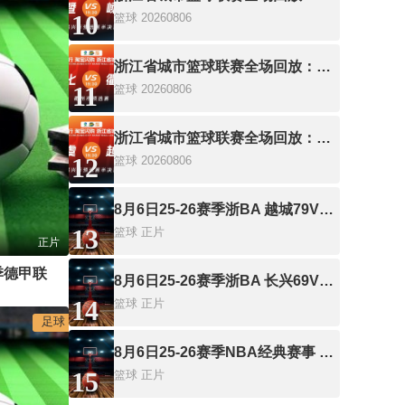
10
篮球
20260806
浙江省城市篮球联赛全场回放：开化VS衢江
11
篮球
20260806
浙江省城市篮球联赛全场回放：越城VS上虞
12
篮球
20260806
8月6日25-26赛季浙BA 越城79VS86上虞
13
篮球
正片
正片
11月27日25-26赛季德甲联赛 科隆VS法兰克福
8月6日25-26赛季浙BA 长兴69VS70安吉
14
篮球
正片
足球
8月6日25-26赛季NBA经典赛事 湖人VS太阳
15
篮球
正片