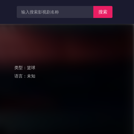
搜索
类型：
篮球
语言：
未知