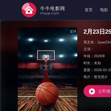
首页
电影
2月23日
篮球
英文名：
2yue23r
主演：
年份：
2026年
时长：
未知
更新：
2026-02-2
简介：
暂无简介
立即播