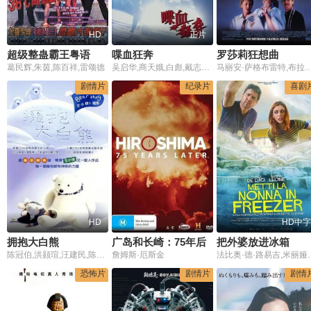
HD
正片
超级整蛊霸王粤语
喋血狂奔
罗莎莉狂想曲
葛民辉,朱茵,陈百祥,雷颂德
吴启华,商天娥,白彪,戴志衡,李煌生,吴咏红
马丽安·萨格布雷特,布拉德·戴维斯,约翰·浩克斯
剧情片
纪录片
喜剧
HD
HD中字
拥抱大白熊
广岛和长崎：75年后
把外婆放进冰箱
陈冠伯,洪颢瑄,汪建民,陈湘琪,周幼婷,陈季霞,黄安琪,蔡素月,黄鋕泽
詹姆斯·厄斯金
法比奥·德·路易吉,米丽娅姆·莱昂内,露西娅·奥康,玛丽娜·罗科,弗朗西斯科·迪·莱瓦,苏西·劳德
恐怖片
剧情片
剧情