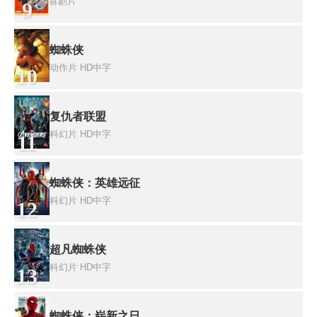
喜剧片
9
蜘蛛侠
动作片
HD中字
10
复仇者联盟
科幻片
HD中字
11
蜘蛛侠：英雄远征
科幻片
HD中字
12
超凡蜘蛛侠
科幻片
HD中字
13
蜘蛛侠：崭新之日