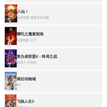
八仙！
动漫电影
更新至高清版
5
哪吒之魔童闹海
动漫电影
正片
6
复仇者联盟4：终局之战
剧情片
已完结
7
疯狂动物城
4K
8
飞驰人生3