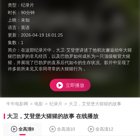
类型：
纪录片
时长：
90分钟
上映：
未知
语言：
英语
更新：
2026-04-19 16:01:25
集数：
1
简介：
在这部纪录片中，大卫·艾登堡讲述了他初次邂逅幼年大猩
猩巴勃罗的非凡经历，以及巴勃罗如何成长为一只顶级银背大猩
猩，并展现了巴勃罗的直系后代如今的生存状况。影片中呈现了
许多前所未见又非同寻常的大猩猩行为，
立即播放
牛牛电影网
>
电影
>
纪录片
>
大卫，艾登堡大猩猩的故事
大卫，艾登堡大猩猩的故事 在线播放
全高清8
全高清10
全高清12