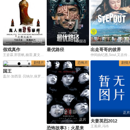
已完结
HD国语
HD中字
假戏真作
最优路径
出走哥哥的彼界
王姿霖,郭晋帆,杨雷,夏文晴,菊麟·朱莉,毕克辰,方星懿,马国鑫
仲间由纪惠,Soul,又吉伶音,伊波れいり,松田流花,津波竜斗,内田树,盧礼欧,玉城敦子,城
剧情片
恐怖片
剧情
国王
盖尔·加西亚·贝纳尔,保罗·达诺,贝尔·詹姆斯
正片
正片
夫妻英烈2012
王冕舜,冯祎
恐怖故事3：火星来的少女