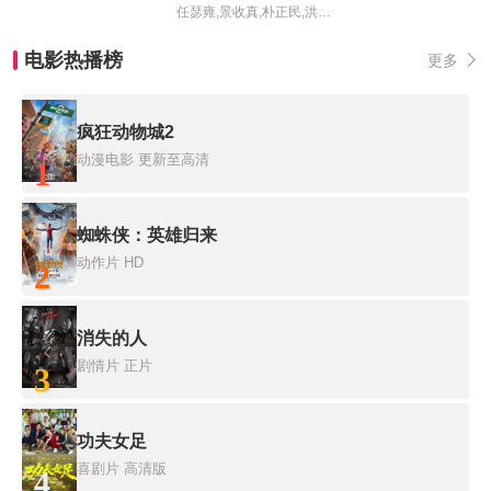
任瑟雍,景收真,朴正民,洪恩熙
电影热播榜
更多
疯狂动物城2
动漫电影
更新至高清
1
蜘蛛侠：英雄归来
动作片
HD
2
消失的人
剧情片
正片
3
功夫女足
喜剧片
高清版
4