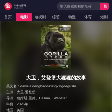
搜
索
首页
电影
电视剧
综艺
动漫
体育
短剧
纪录片
正片
大卫，艾登堡大猩猩的故事
英文名：
daweiaidengbaodaxingxingdegushi
主演：
大卫·爱登堡
导演：
詹姆斯·里德
、
Callum
、
Webster
年份：
2026年
地区：
英国