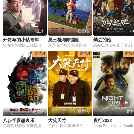
正片
已完结
HD
开货车的小镇青年
吴三桂与陈圆圆
灿烂的她
陈海涛,陈圆媛,王晓影,马子俊,杨清文,尚寒雨,袁丹丹
郑丹瑞,郑裕玲,陈慧仪,杨玉梅,陈迪文,刘荣富,岳华,程可为
惠英红,刘浩存,张子贤,刘欢,苇青,刘奕铁,胡宝森,廖银玥,葛
剧情片
剧情片
剧情
已完结
已完结
正片
八步半喜怒哀乐
大笑天竹
夜行2022
郑嘉颖,邓丽欣,张继聪,夏嫣,林敏骢,邵音音,陈静,苏丽珊,玛利亚,刘以达,利沙华,何华超,楼南光,陈望华,陈钰芸,温超,张武孝,范恺雯
王伟,白帆,李博,叶良辰
Anna Ben,Kailash,Santhosh Keez