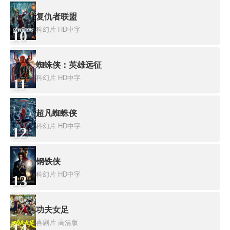
复仇者联盟
科幻片
HD中字
10
蜘蛛侠：英雄远征
科幻片
HD中字
11
超凡蜘蛛侠
科幻片
HD中字
12
钢铁侠
科幻片
HD中字
13
功夫女足
喜剧片
高清版
14