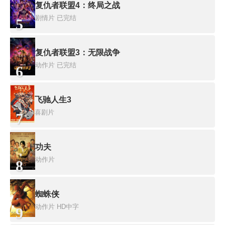
复仇者联盟4：终局之战
剧情片
已完结
5
复仇者联盟3：无限战争
动作片
已完结
6
飞驰人生3
喜剧片
7
功夫
动作片
8
蜘蛛侠
动作片
HD中字
9