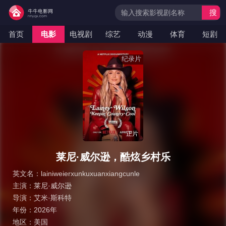
搜
索
首页
电影
电视剧
综艺
动漫
体育
短剧
纪录片
正片
莱尼·威尔逊，酷炫乡村乐
英文名：
lainiweierxunkuxuanxiangcunle
主演：
莱尼·威尔逊
导演：
艾米·斯科特
年份：
2026年
地区：
美国