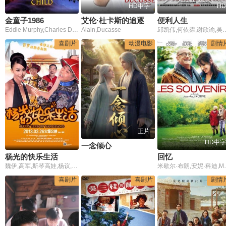
HD中字
HD
金童子1986
艾伦·杜卡斯的追逐
便利人生
Eddie Murphy,Charles Dance,Victor Wong
Alain,Ducasse
邱凯伟,何依霈,谢欣谕,吴芮甄,何
喜剧片
动漫电影
剧情
正片
HD中字
一念倾心
杨光的快乐生活
回忆
魏伊,高军,斯琴高娃,杨议,王思懿,黄光亮,邵峰,韩兆,杨少华,张立
米歇尔·布朗,安妮·科迪,Mathieu,Spin
喜剧片
喜剧片
剧情