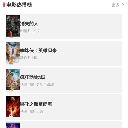
电影热播榜
更多
消失的人
剧情片
正片
1
蜘蛛侠：英雄归来
动作片
HD
2
疯狂动物城2
动漫电影
更新至高清
3
哪吒之魔童闹海
动漫电影
正片
4