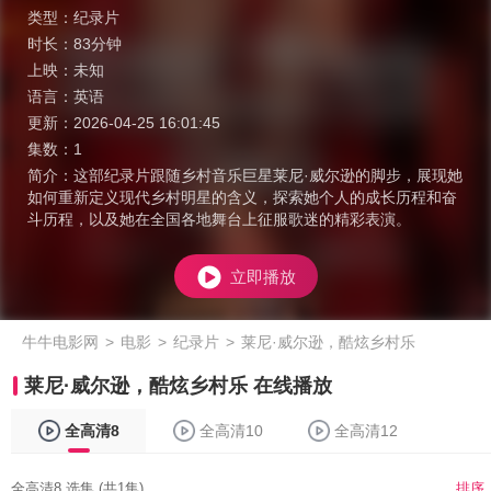
类型：
纪录片
时长：
83分钟
上映：
未知
语言：
英语
更新：
2026-04-25 16:01:45
集数：
1
简介：
这部纪录片跟随乡村音乐巨星莱尼·威尔逊的脚步，展现她
如何重新定义现代乡村明星的含义，探索她个人的成长历程和奋
斗历程，以及她在全国各地舞台上征服歌迷的精彩表演。
立即播放
牛牛电影网
>
电影
>
纪录片
>
莱尼·威尔逊，酷炫乡村乐
莱尼·威尔逊，酷炫乡村乐 在线播放
全高清8
全高清10
全高清12
全高清8 选集 (共1集)
排序