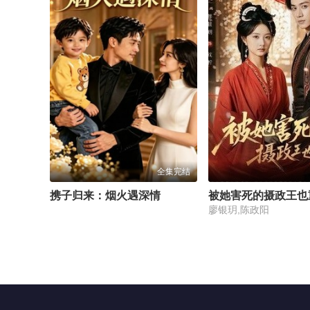
全集完结
携子归来：烟火遇深情
被她害死的摄政王也
廖银玥,陈政阳