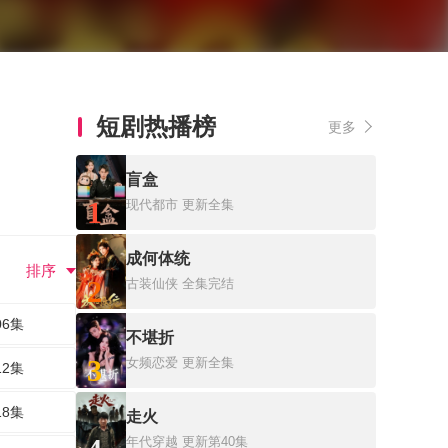
短剧热播榜
更多
盲盒
1
现代都市
更新全集
成何体统
排序
2
古装仙侠
全集完结
06集
不堪折
3
女频恋爱
更新全集
12集
18集
走火
年代穿越
更新第40集