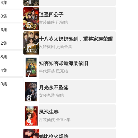
4
24集
逍遥四公子
30集
5
古装仙侠
已完结
36集
十八岁太奶奶驾到，重整家族荣耀
42集
6
反转爽剧
更新全集
48集
知否知否却道海棠依旧
54集
7
年代穿越
已完结
60集
月光永不坠落
8
女频恋爱
完结
凤池生春
9
古装仙侠
全105集
她比枪火炽热