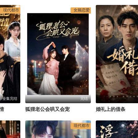
现代都市
女频恋爱
全集完结
完结
情
狐狸老公会哄又会宠
婚礼上的借条
现代都市