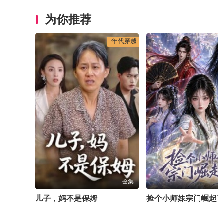
为你推荐
年代穿越
全集
儿子，妈不是保姆
捡个小师妹宗门崛起