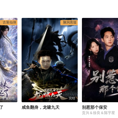
古装仙侠
脑洞悬疑
全集完结
完结
了
咸鱼翻身，龙啸九天
别惹那个保安
贡兴＆徐良＆陈宇星