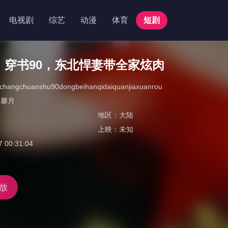
电视剧
综艺
动漫
体育
短剧
：穿书90，东北悍妻带全家炫肉
richangchuanshu90dongbeihanqidaiquanjiaxuanrou
张馨月
地区：
大陆
上映：
未知
7 00:31:04
放