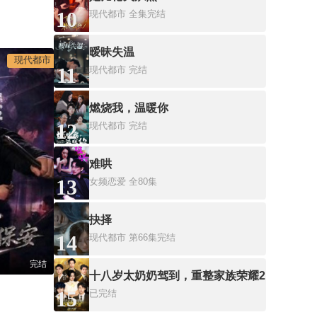
10
现代都市
全集完结
暧昧失温
现代都市
11
现代都市
完结
燃烧我，温暖你
12
现代都市
完结
难哄
13
女频恋爱
全80集
抉择
14
现代都市
第66集完结
完结
十八岁太奶奶驾到，重整家族荣耀2
15
已完结