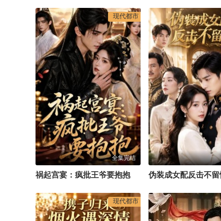
现代都市
全集完结
祸起宫宴：疯批王爷要抱抱
伪装成女配反击不留
现代都市