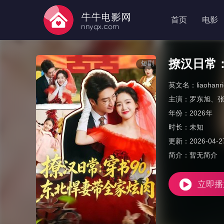
首页
电影
撩汉日常
短剧
英文名：
liaohan
主演：
罗东旭
、
年份：
2026年
时长：
未知
更新：
2026-04-2
简介：
暂无简介
立即播