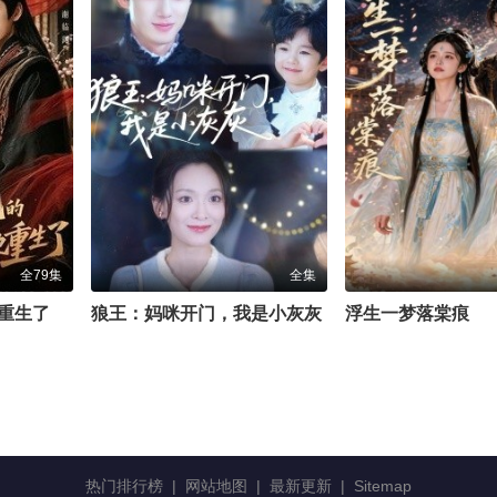
全79集
全集
重生了
狼王：妈咪开门，我是小灰灰
浮生一梦落棠痕
热门排行榜
|
网站地图
|
最新更新
|
Sitemap