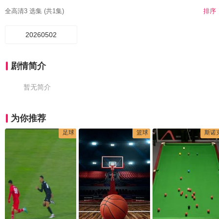
全高清3 选集 (共1集)
排序
20260502
剧情简介
暂无简介
为你推荐
足球
篮球
斯诺