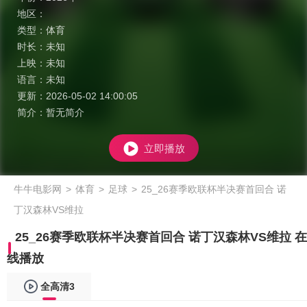
地区：
类型：
体育
时长：
未知
上映：
未知
语言：
未知
更新：
2026-05-02 14:00:05
简介：
暂无简介
立即播放
牛牛电影网
>
体育
>
足球
>
25_26赛季欧联杯半决赛首回合 诺
丁汉森林VS维拉
25_26赛季欧联杯半决赛首回合 诺丁汉森林VS维拉 在
线播放
全高清3