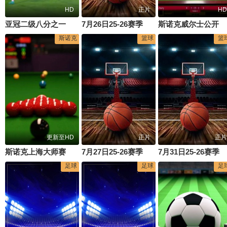
HD
正片
HD
亚冠二级八分之一决赛 大不里士拖拉机VS永恒体育 20250218
7月26日25-26赛季全国女子篮球锦标赛 山东赤水河酒69VS61北京师范大学
斯诺克威尔士公开赛资格赛乔·佩里2-4马海龙20250206
斯诺克
篮球
篮
更新至HD
正片
正片
斯诺克上海大师赛第一轮：肖国栋VS徐嘉锐
7月27日25-26赛季浙BA 龙泉55VS63云和
7月31日25-26赛季NBA经典赛事 火箭VS勇士
足球
足球
足