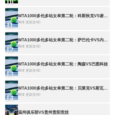
10
WTA1000多伦多站女单第二轮：科斯秋克VS谢博芙
网球
更新至HD
11
WTA1000多伦多站女单第二轮：萨巴伦卡VS内岛萌夏
网球
更新至HD
12
WTA1000多伦多站女单第二轮：陶森VS巴图科娃
网球
更新至HD
13
WTA1000多伦多站女单第二轮：贝莱克VS斯瓦泰克
网球
更新至HD
14
温州俱乐部VS贵州贵阳竞技