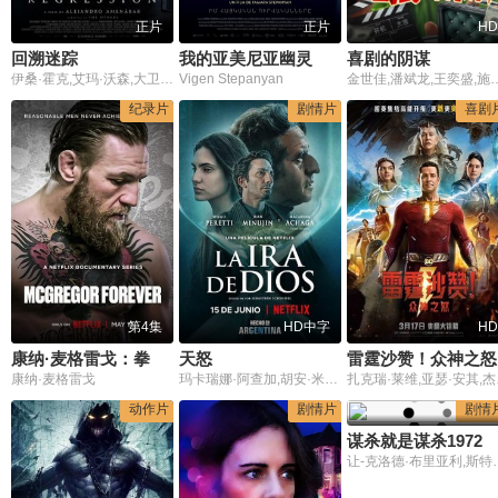
正片
正片
HD
回溯迷踪
我的亚美尼亚幽灵
喜剧的阴谋
伊桑·霍克,艾玛·沃森,大卫·休里斯,戴文·博斯蒂克,戴尔·迪奇,艾伦·阿什莫,亚当·布切,大卫·丹席克,阿隆·艾布拉姆斯,罗泰尔·布鲁特,彼得·麦克内尔
Vigen Stepanyan
金世佳,潘斌龙,王奕盛
纪录片
剧情片
喜剧
第4集
HD中字
HD
康纳·麦格雷戈：拳王万岁
天怒
雷霆沙赞！众神之怒
康纳·麦格雷戈
玛卡瑞娜·阿查加,胡安·米努欣,迭戈·佩雷蒂
扎克瑞·莱维,亚瑟·安其,杰克·迪伦·格雷泽,海伦·米伦,刘玉玲,瑞秋·齐格勒,杰曼
动作片
剧情片
剧情
谋杀就是谋杀1972
让-克洛德·布