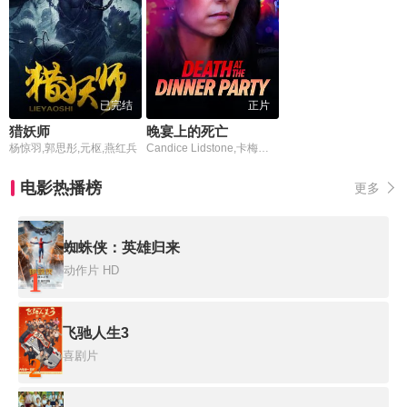
已完结
正片
猎妖师
晚宴上的死亡
杨惊羽,郭思彤,元枢,燕红兵
Candice Lidstone,卡梅伦·布罗德,马克·戴,Eden Broda,Bryce Wynter,玛蒂娜·奥尔蒂斯·路易斯,阿娜娜·里德瓦尔德,阮朴生,Jon Welch,Alice Lapyko
电影热播榜
更多
蜘蛛侠：英雄归来
动作片
HD
1
飞驰人生3
喜剧片
2