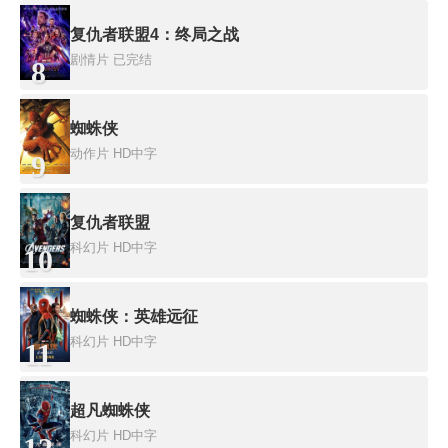
复仇者联盟4：终局之战
剧情片
已完结
8
蜘蛛侠
动作片
HD中字
9
复仇者联盟
科幻片
HD中字
10
蜘蛛侠：英雄远征
科幻片
HD中字
11
超凡蜘蛛侠
科幻片
HD中字