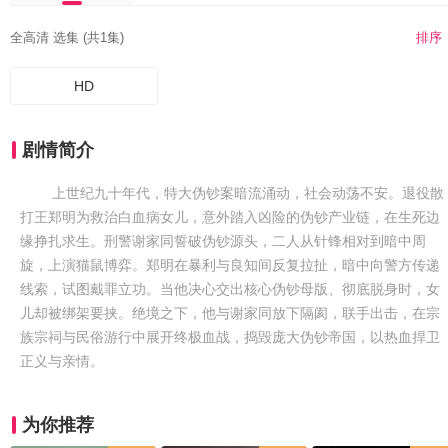
全高清 选集 (共1集)
排序
HD
剧情简介
上世纪九十年代，特大伪钞案暗流涌动，社会动荡不安。退役散
打王郑明为救治白血病女儿，意外踏入凶险的伪钞产业链，在生死边
缘挣扎求生。刑警谢家同誓破伪钞源头，二人从针锋相对到暗中周
旋，上演猫鼠博弈。郑明在暴利与良知间反复拉扯，暗中向警方传递
线索，试图戴罪立功。当他决心交出核心伪钞母版、彻底脱身时，女
儿却被绑架要挟。绝境之下，他与谢家同放下隔阂，联手出击，在宗
族宗祠与民俗游行中展开终极血战，捣毁庞大伪钞帝国，以热血捍卫
正义与亲情。
为你推荐