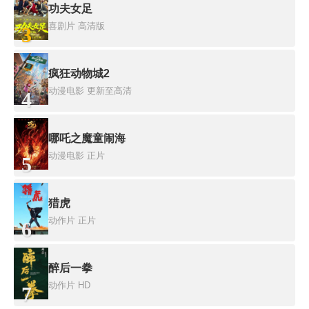
功夫女足
喜剧片
高清版
3
疯狂动物城2
动漫电影
更新至高清
4
哪吒之魔童闹海
动漫电影
正片
5
猎虎
动作片
正片
6
醉后一拳
动作片
HD
7