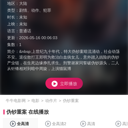
地区：
大陆
类型：
剧情
、
动作
、
犯罪
时长：
未知
上映：
未知
语言：
普通话
更新：
2026-05-16 00:06:03
集数：
1
简介：
&nbsp;上世纪九十年代，特大伪钞案暗流涌动，社会动荡
不安。退役散打王郑明为救治白血病女儿，意外踏入凶险的伪钞
产业链，在生死边缘挣扎求生。刑警谢家同誓破伪钞源头，二人
从针锋相对到暗中周旋，上演猫鼠博
立即播放
牛牛电影网
>
电影
>
动作片
>
伪钞重案
伪钞重案 在线播放
全高清
全高清2
高清
高