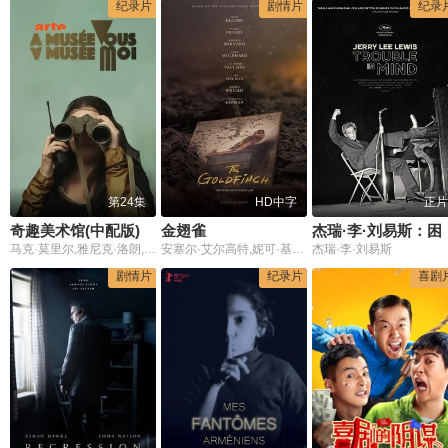
纪录片
剧情片
纪录
第24集
HD中字
正片
奇趣美术馆(中配版)
金翅雀
杰瑞·李·
马克·莫里尔,雅尼克·洛朗,艾米琳·巴亚特,杰里米·布瓦罗,芭芭拉·博洛特纳
安塞尔·艾尔高特,妮可·基德曼,莎拉·保罗森,菲恩·伍法德,阿什莉·卡明斯,卢克·威尔逊,杰弗里·怀特,阿奈林·巴纳德,卢克·克莱恩坦克,彼得·雅各布森,丹尼斯·欧哈拉,薇拉·菲茨杰拉德,罗伯特·乔伊,乔伊·斯洛特尼克,奥克斯·费格雷,卡罗琳·戴,马德奥·范·德·格里恩,桃乐丝·麦卡锡,艾米·劳伦斯,戈登·威纳里克,蕾切尔·德·拉·托尔,尼基·陶起亚,罗伯特·约翰·加拉格尔,汉克·罗杰森,阿尔顿·菲茨杰拉德·怀特,本·霍兰兹沃思,瑞克·博兰德,阿尔玛·奎尔沃
杰瑞·李·刘易斯
剧情片
纪录片
喜剧