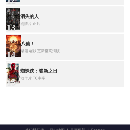
12
消失的人
剧情片
正片
13
八仙！
动漫电影
更新至高清版
14
蜘蛛侠：崭新之日
动作片
TC中字
15