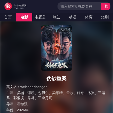
搜
索
首页
电影
电视剧
综艺
动漫
体育
短剧
动作片
伪钞重案
英文名：
weichaozhongan
主演：
吴樾
、
谭凯
、
包贝尔
、
梁颂晴
、
雷牧
、
好奇
、
沐岚
、
王蕴
凡
、
郭桐溪
、
修睿
、
王李丹鈮
导演：
霍穗强
年份：
2026年