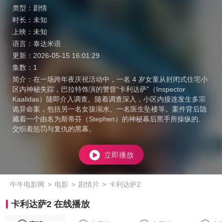
类型：
剧情
时长：
未知
上映：
未知
语言：
泰达米语
更新：
2026-05-15 16:01:29
集数：
1
简介：
在一场跨年夜庆祝活动中，一名 4 岁女童从封闭式住宅小
区内神秘失踪，巴拉特饰演的警督“卡利达萨”（Inspector
Kaalidas）随即介入调查。随着调查深入，小区内接连发生多宗
诡异命案，包括另一名女孩溺水、一名医生坠楼等。案件背后隐
藏着一个由名为斯蒂芬（Stephen）的神秘幕后黑手所操纵的、
交织着惩罚与复仇的黑幕。
立即播放
牛牛电影网
>
电影
>
剧情片
>
卡利达萨2
卡利达萨2 在线播放