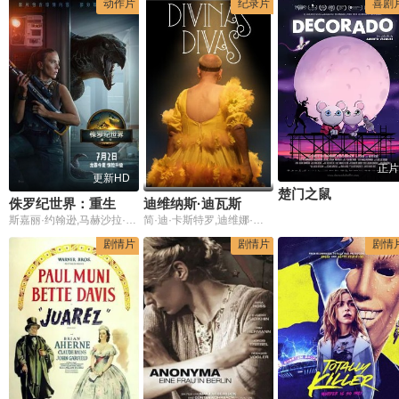
动作片
纪录片
喜剧
正片
更新HD
楚门之鼠
侏罗纪世界：重生
迪维纳斯·迪瓦斯
斯嘉丽·约翰逊,马赫沙拉·阿里,乔纳森·贝利,鲁伯特·弗兰德,艾德·斯克林,曼努埃尔·加西亚-鲁尔福,卢娜·布雷斯,奥德丽娜·米兰达,大卫·伊亚科诺,贝希尔·西尔万,菲莉皮娜·维莱芝,妮娅姆·芬利,亚当·洛克斯利,迪伦·比克尔
简·迪·卡斯特罗,迪维娜·瓦莱里亚,埃洛伊娜·多斯·莱奥帕多斯
剧情片
剧情片
剧情