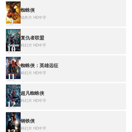
蜘蛛侠
动作片
HD中字
9
复仇者联盟
科幻片
HD中字
10
蜘蛛侠：英雄远征
科幻片
HD中字
11
超凡蜘蛛侠
科幻片
HD中字
12
钢铁侠
科幻片
HD中字