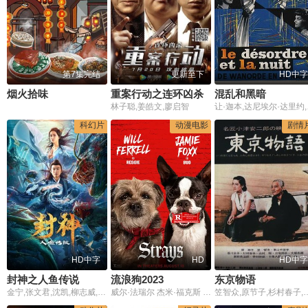
第7集完结
更新至下
HD中字
烟火拾味
重案行动之连环凶杀
混乱和黑暗
林子聪,姜皓文,廖启智
让·迦本,达尼
科幻片
动漫电影
剧情
HD中字
HD
HD中字
封神之人鱼传说
流浪狗2023
东京物语
金宁,张文君,沈凯,柳志威,陈玥,魏劲松
威尔·法瑞尔 杰米·福克斯 威尔·福特 艾拉·菲舍尔 兰道尔·朴 乔什·加德 哈维·吉兰 布伦特·吉尔曼 罗伯·里格尔 詹米·德米特鲁 索菲娅·维加拉 汉娜·艾琳 泰勒·安东尼厄斯 海蒂·纳赛尔 杰德·费尔南德斯 安德烈埃·莱恩 提纳西·卡黑锡 亚历山德拉·菲肯 查瑞蒂·塞万提斯 丹·佩罗 埃文·洛茨 加雷特·海因斯
笠智众,原节子,杉村春子,东山