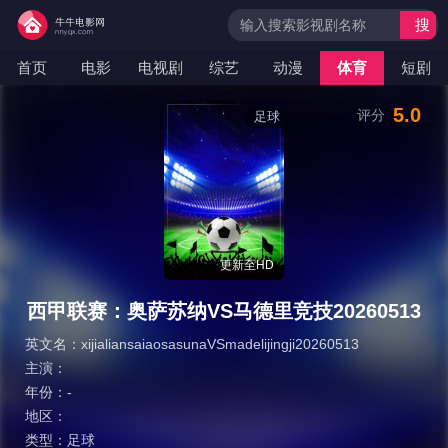
搜
索
首页
电影
电视剧
综艺
动漫
体育
短剧
5.0
评分
足球
更新至HD
西甲联赛：奥萨苏纳VS马德里竞技20260513
英文名：
xijialiansaiaosasunaVSmadelijingji20260513
主演：
年份：
-
地区：
类型：
足球