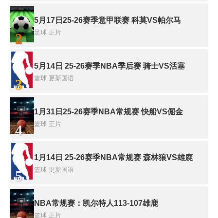
5月17日25-26赛季意甲联赛 科莫VS帕尔马
足球
正片
2
5月14日 25-26赛季NBA季后赛 骑士VS活塞
篮球
更新国语
3
1月31日25-26赛季NBA常规赛 快船VS倔金
篮球
正片
4
1月14日 25-26赛季NBA常规赛 森林狼VS雄鹿
篮球
更新国语
5
NBA常规赛：凯尔特人113-107雄鹿
篮球
正片