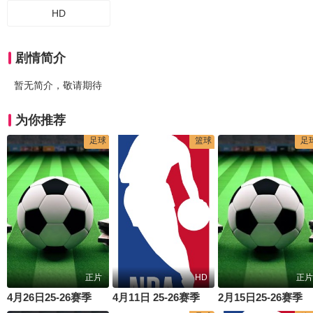
HD
剧情简介
暂无简介，敬请期待
为你推荐
足球
篮球
足
正片
HD
正片
4月26日25-26赛季法甲联赛 图卢兹VS摩纳哥
4月11日 25-26赛季NBA常规赛 鹈鹕VS凯尔特人
2月15日25-26赛季意甲联赛 拉齐奥VS亚特兰大