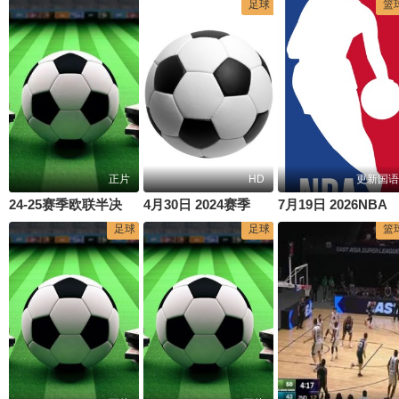
足球
篮
正片
HD
更新国语
24-25赛季欧联半决赛次回合 曼联VS毕尔巴鄂竞技
4月30日 2024赛季中超第9轮 山东泰山VS南通支云
7月19日 2026NBA夏季联赛 老鹰
足球
足球
篮