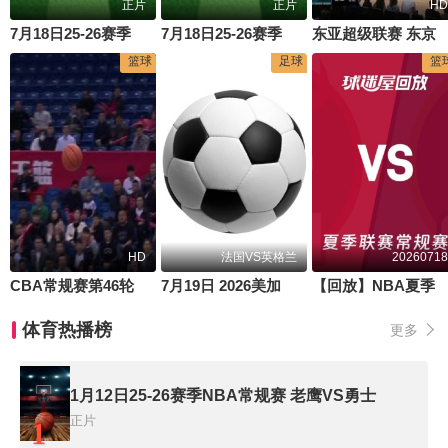
正片
正片
HD
7月18日25-26赛季中超联赛 重庆铜梁龙VS浙江俱乐部绿城
7月18日25-26赛季中乙联赛 厦门飞鹭VS赣州瑞狮
东亚超级联赛 东京电击VS乌兰巴托野马 20
篮球
足球
篮
HD
法国VS英格兰
20260718
CBA常规赛第46轮 青岛国信水产VS浙江稠州金租 20240318(曾弘毅)
7月19日 2026美加墨世界杯三四名决赛 法国VS英格兰
【回放】NBA夏季联赛 公牛V
体育热播榜
更多
1月12日25-26赛季NBA常规赛 老鹰VS勇士
正片
1