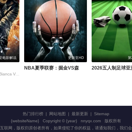
至电影解说
更新至HD
第
NBA夏季联赛：掘金VS森林狼20260712
尚格·云顿,乔·弗拉尼甘,Bianca Van Varenberg,Anna-Louise Plowman,Kristopher Van Varenberg
热门排行榜
|
网站地图
|
最新更新
|
Sitemap
{websiteName}
Copyright © {year}
nnyqx.com
版权所有
互联网，版权归原创者所有，如果侵犯了你的权益，请通知我们，我们会