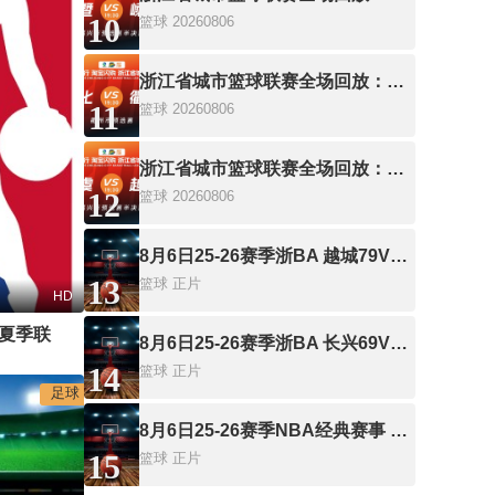
10
篮球
20260806
浙江省城市篮球联赛全场回放：开化VS衢江
11
篮球
20260806
浙江省城市篮球联赛全场回放：越城VS上虞
12
篮球
20260806
8月6日25-26赛季浙BA 越城79VS86上虞
13
篮球
正片
HD
7月16日 2026NBA夏季联赛 凯尔特人VS国王
8月6日25-26赛季浙BA 长兴69VS70安吉
14
篮球
正片
足球
8月6日25-26赛季NBA经典赛事 湖人VS太阳
15
篮球
正片