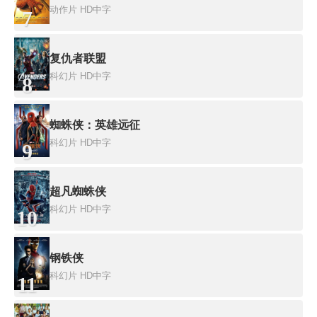
动作片
HD中字
7
复仇者联盟
科幻片
HD中字
8
蜘蛛侠：英雄远征
科幻片
HD中字
9
超凡蜘蛛侠
科幻片
HD中字
10
钢铁侠
科幻片
HD中字
11