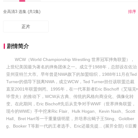
全高清3 选集 (共1集)
排序
正片
剧情简介
WCW（World Championship Wrestling 世界冠军摔角联盟），
上世纪美国最为著名的摔角团体之一。成立于1988年，总部设在佐治
亚州亚特兰大市。早年曾是NWA旗下的加盟组织，1988年11月在Ted
Turner的倡导下脱离NWA，成立WCW，Ted Turner担任该联盟总裁
直至2001年联盟倒闭。1995年，在一代革新者Eric Bischoff（艾瑞克•
毕雪夫）的推动下，WCW从古典、传统的风格向商业化、偶像化转
变。在此期间，Eric Bischoff先后从竞争对手WWF（世界摔角联盟，
现今的WWE）手中挖来Ric Flair、Hulk Hogan、Kevin Nash、Scott
Hall、Bret Hart等一干重量级明星，并培养出蝎子王Sting、Goldber
g、Booker T等新一代的王者选手。Eric还最先提... (展开全部) ©豆瓣