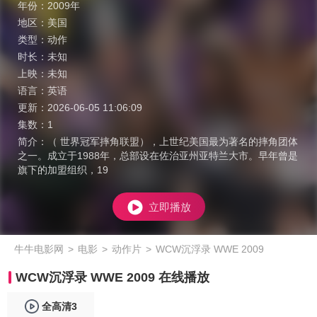
年份：
2009年
地区：
美国
类型：
动作
时长：
未知
上映：
未知
语言：
英语
更新：
2026-06-05 11:06:09
集数：
1
简介：
（ 世界冠军摔角联盟），上世纪美国最为著名的摔角团体
之一。成立于1988年，总部设在佐治亚州亚特兰大市。早年曾是
旗下的加盟组织，19
立即播放
牛牛电影网
>
电影
>
动作片
>
WCW沉浮录 WWE 2009
WCW沉浮录 WWE 2009 在线播放
全高清3