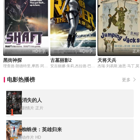
HD中字
HD中字
正片
黑街神探
古墓丽影2
天将天兵
理查德·朗德特里,摩西·冈恩,查尔斯·乔菲,克里斯托弗·圣约翰,Gwenn,Mitchell,劳伦斯·普莱斯曼,维克多·阿诺德,Sherri,Brewer,雷克斯·罗宾斯,Camille,Yarbrough,约瑟夫·利昂,阿诺德·约翰逊,多米尼克·巴托,德鲁·邦迪尼·布朗,希门·鲁斯金,安东尼奥·法加斯,格特鲁德·珍妮特,李·斯蒂尔,托尼·金,丹尼斯·泰特,亚当·韦德,克利·伯顿亚,埃德·伯纳德,埃迪·巴特,保罗·内文斯,戈登·帕克斯
安吉丽娜·朱莉,杰拉德·巴特勒,塞伦·希德,克里斯·巴里,诺亚·泰勒,杰曼·翰苏,蒂尔·施威格,任达华,尹子维
杰瑞·刘
电影热播榜
更多
消失的人
剧情片
正片
1
蜘蛛侠：英雄归来
动作片
HD