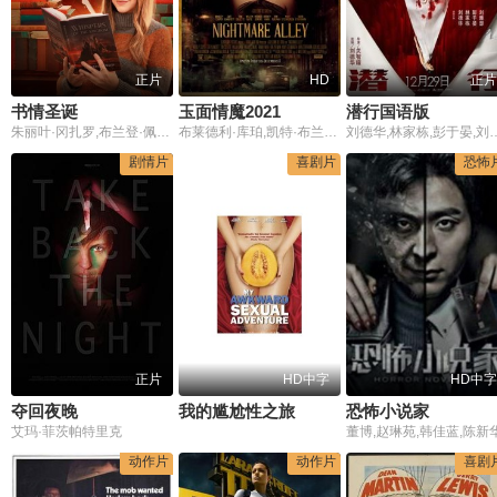
正片
HD
正片
书情圣诞
玉面情魔2021
潜行国语版
朱丽叶·冈扎罗,布兰登·佩尼,凯特琳·伯纳德,Fei Ren
布莱德利·库珀,凯特·布兰切特,鲁妮·玛拉,托妮·科莱特,威廉·达福,理查德·詹金斯,朗·普尔曼,玛丽·斯汀伯根,大卫·斯特雷泽恩,保罗·安德森,霍特·麦克卡兰尼,小克利夫顿·克林斯,蒂姆·布雷克·尼尔森,吉姆·比弗,大卫·休莱特,拉娜·珍·科洛斯特奇,黛安·巴查尔,德鲁·尼尔森,罗蜜娜·鲍尔,马克·波维内利,提姆·波斯特,林登·波尔科,丹尼·沃,尼尔·怀特利,曼迪·麦克斯韦,杰夫·拉斯基,迪索·拉莫斯,辛西娅·罗恩
刘德华,林家栋,彭于晏,刘雅瑟,任达华,林雪,郑
剧情片
喜剧片
恐怖
正片
HD中字
HD中字
夺回夜晚
我的尴尬性之旅
恐怖小说家
艾玛·菲茨帕特里克
董博,赵琳苑,韩佳蓝,陈新
动作片
动作片
喜剧