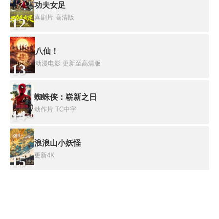
功夫女足
喜剧片
高清版
12
八仙！
动漫电影
更新至高清版
13
蜘蛛侠：崭新之日
动作片
TC中字
14
浪浪山小妖怪
更新4K
15