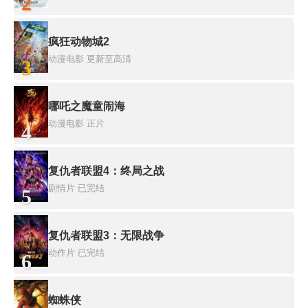
2
疯狂动物城2
动漫电影
更新至高清
3
哪吒之魔童闹海
动漫电影
正片
4
复仇者联盟4：终局之战
剧情片
已完结
5
复仇者联盟3：无限战争
动作片
已完结
6
蜘蛛侠