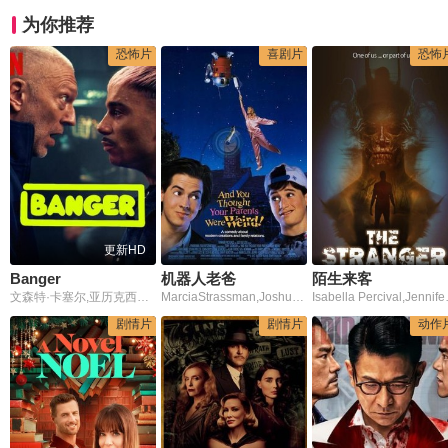
为你推荐
恐怖片
喜剧片
恐怖
更新HD
Banger
机器人老爸
陌生来客
文森特·卡塞尔,亚历克西斯·曼蒂,洛拉·费尔潘,尼古拉·莫里,马努·佩埃特,Nina,Zem,菲烈·卡特林,Mister,帕纳约蒂斯·帕斯科特,黛博拉·卢库穆娜,Paul,Mirabel,Kavinsky,Fabeille,Tardy,Alice,Moitié,Rachel,Dimezell
MarciaStrassman,JoshuaJohnMiller,EdanGross
Isabella Per
剧情片
剧情片
动作