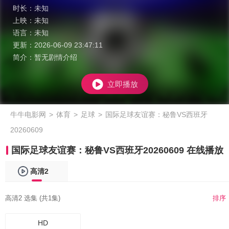
时长：
未知
上映：
未知
语言：
未知
更新：
2026-06-09 23:47:11
简介：
暂无剧情介绍
立即播放
牛牛电影网
>
体育
>
足球
>
国际足球友谊赛：秘鲁VS西班牙
20260609
国际足球友谊赛：秘鲁VS西班牙20260609 在线播放
高清2
高清2 选集 (共1集)
排序
HD