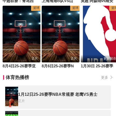
中超联赛：青岛西海岸VS青岛海牛20260802
上海海港B队VS山西崇德荣海
英超 阿森纳vs南安普顿 20230421(颜
篮球
篮球
篮
正片
正片
更新国语
8月4日25-26赛季亚洲大学生篮球联赛 延世大学VS北京大学
8月6日25-26赛季NBA经典赛事 湖人VS太阳
1月30日 25-26赛季NBA常规赛
体育热播榜
更多
1月12日25-26赛季NBA常规赛 老鹰VS勇士
正片
1