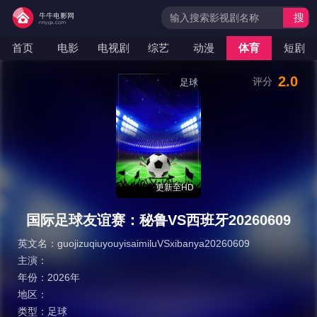
搜
索
首页
电影
电视剧
综艺
动漫
体育
短剧
2.0
评分
足球
更新至HD
国际足球友谊赛：秘鲁VS西班牙20260609
英文名：
guojizuqiuyouyisaimiluVSxibanya20260609
主演：
年份：
2026年
地区：
类型：
足球