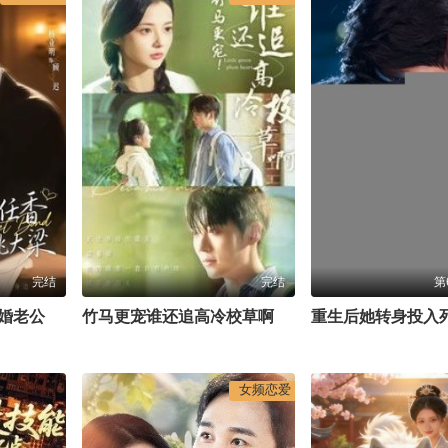
完结
完结
第
前任哪有现任香，闪婚老公挑大梁
竹马更宠谁还追高冷校草啊
重生后她转身投入
女频恋爱