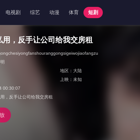
电视剧
综艺
动漫
体育
短剧
私用，反手让公司给我交房租
ongchesiyongfanshouranggongsigeiwojiaofangzu
子明
地区：
大陆
上映：
未知
4 00:30:07
私用，反手让公司给我交房租
放