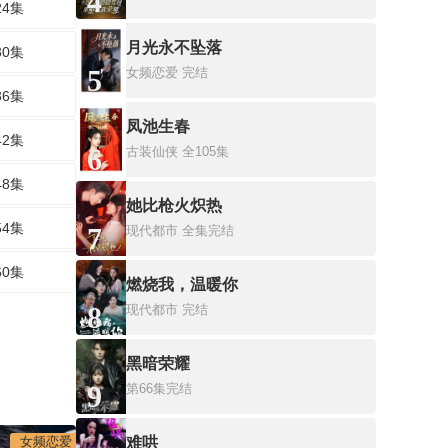
4
24集
月光永不坠落
30集
5
女频恋爱
完结
36集
凤池生春
42集
6
古装仙侠
全105集
48集
她比枪火炽热
54集
7
现代都市
全集完结
60集
燃烧我，温暖你
8
现代都市
完结
黑暗荣耀
9
第66集完结
女频恋爱
难哄