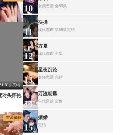
10
女频恋爱
全80集
抉择
11
现代都市
第66集完结
方夏
12
现代都市
全集
星夜沉沦
13
女频恋爱
完结
61-81集完结
万渣朝凰
死对头怀抱
14
年代穿越
全集
撕婚
古装仙侠
15
完结