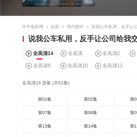
完结
牛牛电影网
>
短剧
>
现代都市
>
说我公车私用，反手让
说我公车私用，反手让公司给我交
全高清14
全高清
全高清2
全高清9
全高清10
全高清12
全高清14 选集 (共61集)
第01集
第02集
第0
第07集
第08集
第0
第13集
第14集
第1