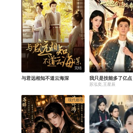
完结
与君远相知不道云海深
苏泓奕,王星辰
现代都市