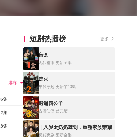
短剧热播榜
更多
盲盒
1
现代都市
更新全集
走火
排序
2
年代穿越
更新第40集
06集
逍遥四公子
3
古装仙侠
已完结
12集
18集
十八岁太奶奶驾到，重整家族荣耀
反转爽剧
更新全集