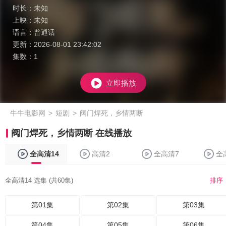
时长：
未知
上映：
未知
语言：
普通话
更新：
2026-08-01 23:42:02
集数：
1
立即播放
牛牛电影网
>
短剧
>
阀门焊死，乡情两断
阀门焊死，乡情两断 在线播放
全高清14
高清2
全高清7
全
全高清14 选集 (共60集)
排序
第01集
第02集
第03集
第04集
第05集
第06集