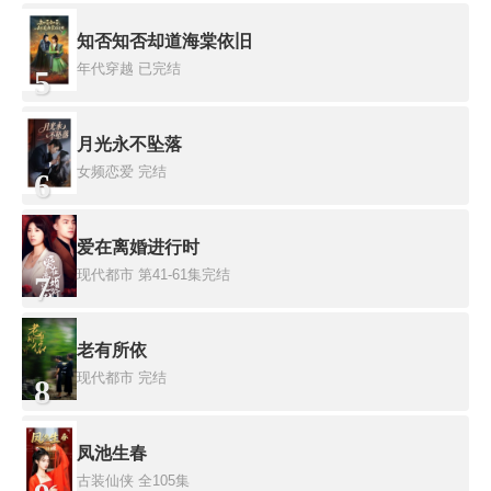
知否知否却道海棠依旧
年代穿越
已完结
5
月光永不坠落
女频恋爱
完结
6
爱在离婚进行时
现代都市
第41-61集完结
7
老有所依
现代都市
完结
8
凤池生春
古装仙侠
全105集