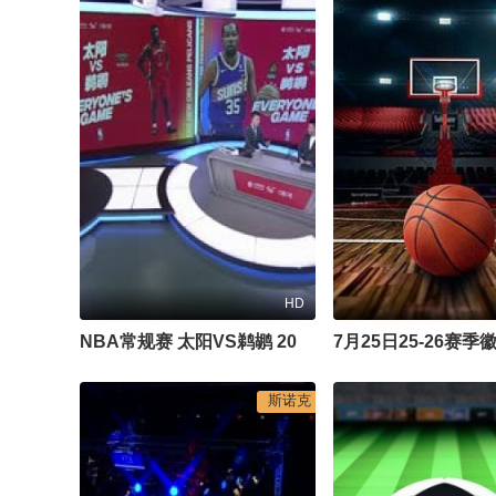
HD
NBA常规赛 太阳VS鹈鹕 20240402
斯诺克