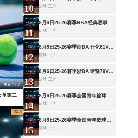
10
篮球
正片
8月6日25-26赛季NBA经典赛事 湖人VS太阳
11
篮球
正片
8月6日25-26赛季浙BA 开化61VS48衢江
12
篮球
正片
8月6日25-26赛季浙BA 诸暨79VS46嵊州
13
篮球
正片
更新至HD
WTA250布拉格站女单第二轮：本玉真唯VS塔格尔
8月6日25-26赛季全国青年篮球联赛 浙江稠州银行82VS110浙江广厦
14
篮球
正片
篮球
8月6日25-26赛季全国青年篮球联赛 山东山高87VS62福建浔兴
15
篮球
正片