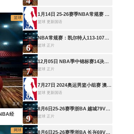
4
1月14日 25-26赛季NBA常规赛 森林狼VS雄鹿
篮球
5
篮球
更新国语
NBA常规赛：凯尔特人113-107雄鹿
6
篮球
正片
12月05日 NBA季中锦标赛14决赛 鹈鹕vs国王
7
篮球
正片
7月27日 2024奥运男篮小组赛 澳大利亚VS西班牙
8
篮球
更新国语
正片
8月6日25-26赛季浙BA 越城79VS86上虞
7月22日25-26赛季NBA经典赛事 火箭VS雷霆
9
篮球
正片
网球
8月6日25-26赛季浙BA 长兴69VS70安吉