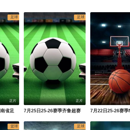
足球
足球
正片
正片
7月26日25-26赛季湖南省足球联赛 常德队VS株洲队
7月25日25-26赛季齐鲁超赛 菏泽队VS临沂队
篮球
足球