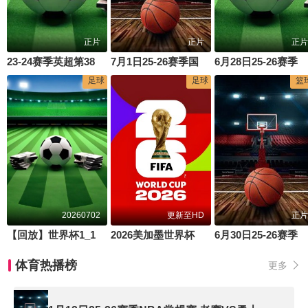
正片
正片
正片
23-24赛季英超第38轮 阿森纳vs埃弗顿
7月1日25-26赛季国际蓝联U17男篮世界杯小组赛 斯洛文尼亚VS澳大利亚
6月28日25-26赛季新疆足球超级联赛 巴州队VS和田队
足球
足球
篮
20260702
更新至HD
正片
【回放】世界杯1_16决赛 英格兰VS刚果(金)
2026美加墨世界杯十六分之一决赛：美国VS波黑
6月30日25-26赛季男篮世预赛亚洲赛区 伊拉克VS约旦
体育热播榜
更多