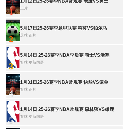
1月12日25-26赛季NBA常规赛 老鹰VS勇士
正片
1
5月17日25-26赛季意甲联赛 科莫VS帕尔马
足球
正片
2
5月14日 25-26赛季NBA季后赛 骑士VS活塞
篮球
更新国语
3
1月31日25-26赛季NBA常规赛 快船VS倔金
篮球
正片
4
1月14日 25-26赛季NBA常规赛 森林狼VS雄鹿
篮球
更新国语
5