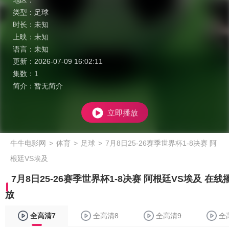
地区：
类型：
足球
时长：
未知
上映：
未知
语言：
未知
更新：
2026-07-09 16:02:11
集数：
1
简介：
暂无简介
立即播放
牛牛电影网
>
体育
>
足球
>
7月8日25-26赛季世界杯1-8决赛 阿
根廷VS埃及
7月8日25-26赛季世界杯1-8决赛 阿根廷VS埃及 在线
放
全高清7
全高清8
全高清9
全