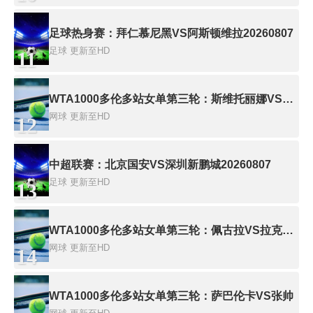
足球热身赛：拜仁慕尼黑VS阿斯顿维拉20260807
足球
更新至HD
11
WTA1000多伦多站女单第三轮：斯维托丽娜VS波塔波娃
网球
更新至HD
12
中超联赛：北京国安VS深圳新鹏城20260807
足球
更新至HD
13
WTA1000多伦多站女单第三轮：佩古拉VS拉克西莫娃
网球
更新至HD
14
WTA1000多伦多站女单第三轮：萨巴伦卡VS张帅