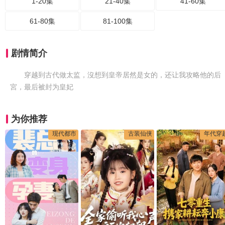
1-20集
21-40集
41-60集
61-80集
81-100集
剧情简介
穿越到古代做太监，沒想到皇帝居然是女的，还让我攻略他的后
宮，最后被封为皇妃
为你推荐
现代都市
古装仙侠
年代穿