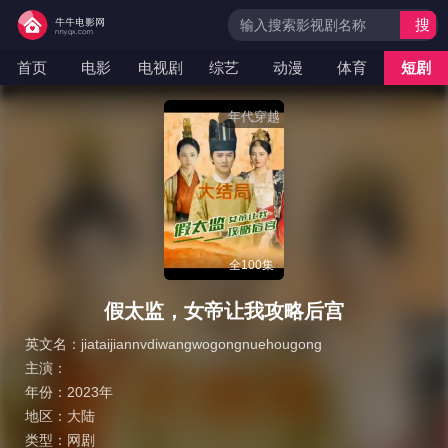
搜
索
首页
电影
电视剧
综艺
动漫
体育
短剧
年代穿越
全100集
假太监，女帝让我攻略后宫
英文名：
jiataijiannvdiwangwogongnuehougong
主演：
年份：
2023年
地区：
大陆
类型：
网剧