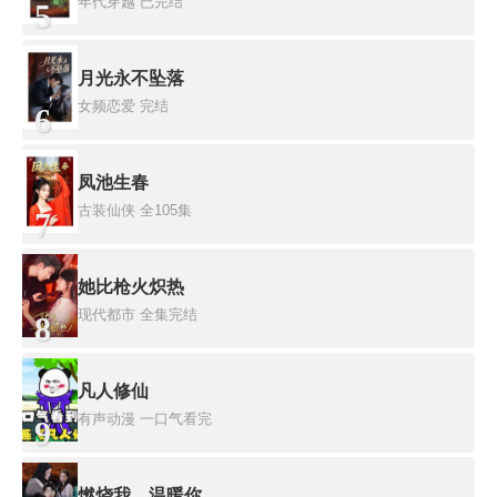
年代穿越
已完结
5
月光永不坠落
女频恋爱
完结
6
凤池生春
古装仙侠
全105集
7
她比枪火炽热
现代都市
全集完结
8
凡人修仙
有声动漫
一口气看完
9
燃烧我，温暖你