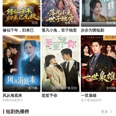
完结
全集完结
全82集
修仙千年，归来已无敌
落凡小兔，世子独宠
步步为营短剧
女频恋爱
现代都
全73集
第87集完结
全69集
风从海底来
笙笙予你
一世枭雄
刘博洋&崔秀子
张子寒&杨添羽
短剧热播榜
更多