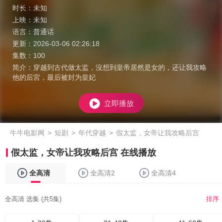
时长：
未知
上映：
未知
语言：
普通话
更新：
2026-03-06 02:26:18
集数：
100
简介：
穿越到古代做太监，沒想到皇帝居然是女的，还让我攻略
他的后宮，最后被封为皇妃
立即播放
牛牛电影网
>
短剧
>
年代穿越
>
假太监，女帝让我攻略后宫
假太监，女帝让我攻略后宫 在线播放
全高清
全高清2
全高清4
全高清 选集 (共5集)
排序