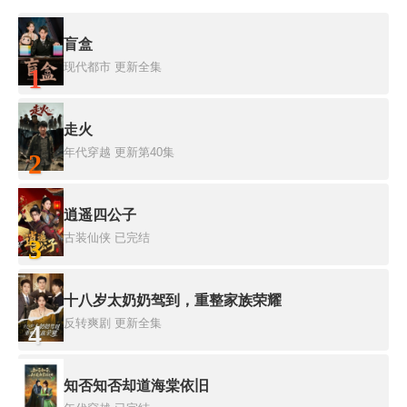
盲盒
现代都市
更新全集
1
走火
年代穿越
更新第40集
2
逍遥四公子
古装仙侠
已完结
3
十八岁太奶奶驾到，重整家族荣耀
反转爽剧
更新全集
4
知否知否却道海棠依旧