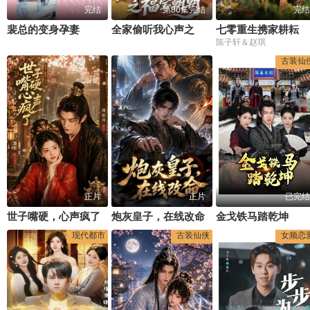
完结
第80集完结
完结
裴总的变身孕妻
全家偷听我心声之福宝朝朝
七零重生携家耕耘奔小康
陈子轩＆赵琪
古装仙
正片
正片
已完结
世子嘴硬，心声疯了
炮灰皇子，在线改命
金戈铁马踏乾坤
现代都市
古装仙侠
女频恋