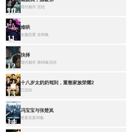
现代都市
完结
10
难哄
女频恋爱
全80集
11
抉择
现代都市
第66集完结
12
十八岁太奶奶驾到，重整家族荣耀2
已完结
13
冯宝宝与张楚岚
更新至第30集
14