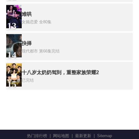
难哄
女频恋爱
全80集
13
抉择
现代都市
第66集完结
14
十八岁太奶奶驾到，重整家族荣耀2
已完结
15
热门排行榜
|
网站地图
|
最新更新
|
Sitemap