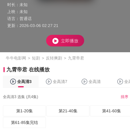
时长：
未知
上映：
未知
语言：
普通话
更新：
2026-03-06 02:27:21
立即播放
牛牛电影网
>
短剧
>
反转爽剧
>
九霄帝君
九霄帝君 在线播放
全高清3
全高清7
全高清
全
全高清3 选集 (共4集)
排序
第1-20集
第21-40集
第41-60集
第61-85集完结