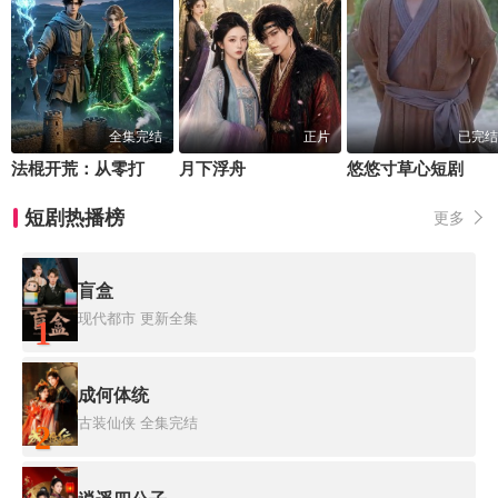
全集完结
正片
已完结
法棍开荒：从零打造蛮荒营地
月下浮舟
悠悠寸草心短剧
短剧热播榜
更多
盲盒
现代都市
更新全集
1
成何体统
古装仙侠
全集完结
2