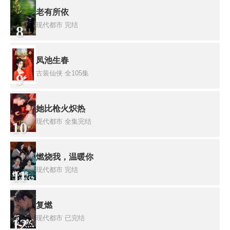
老有所依
现代都市
完结
8
凤池生春
古装仙侠
全105集
9
她比枪火炽热
现代都市
全集完结
10
燃烧我，温暖你
现代都市
完结
11
复燃
现代都市
已完结
12