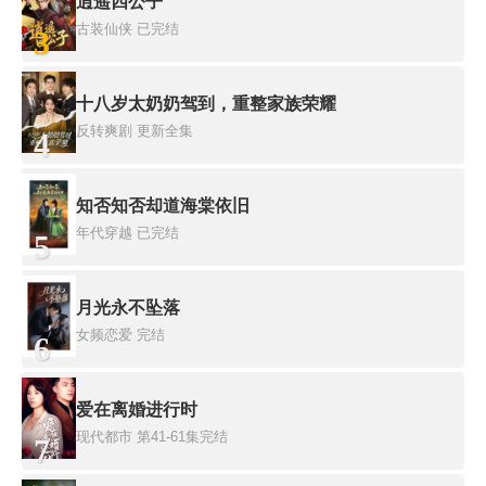
逍遥四公子
古装仙侠
已完结
3
十八岁太奶奶驾到，重整家族荣耀
反转爽剧
更新全集
4
知否知否却道海棠依旧
年代穿越
已完结
5
月光永不坠落
女频恋爱
完结
6
爱在离婚进行时
现代都市
第41-61集完结
7