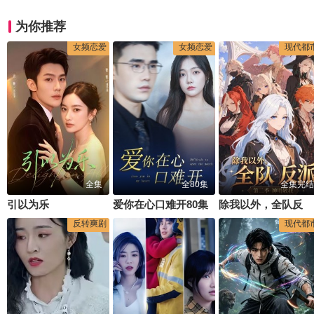
为你推荐
女频恋爱
女频恋爱
现代都
全集
全80集
全集完结
引以为乐
爱你在心口难开80集
除我以外，全队反派第二季神明敬我
反转爽剧
现代都