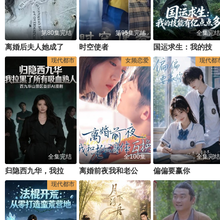
第80集完结
第95集完结
全集完结
离婚后夫人她成了大佬
时空使者
国运求生：我的技能有亿点点多
现代都市
女频恋爱
现代都
全集完结
全100集
全集完结
归隐西九华，我拉黑了所有吸血熟人
离婚前夜我和老公身体互换了
偏偏要赢你
现代都市