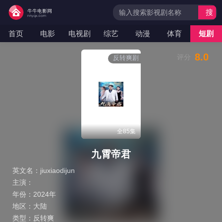
搜
索
首页
电影
电视剧
综艺
动漫
体育
短剧
8.0
评分
反转爽剧
全85集
九霄帝君
英文名：
jiuxiaodijun
主演：
年份：
2024年
地区：
大陆
类型：
反转爽