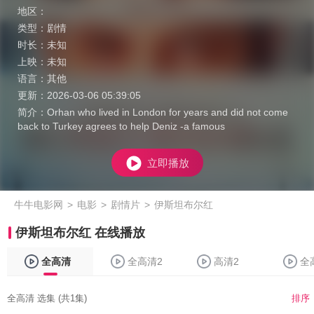
地区：
类型：
剧情
时长：
未知
上映：
未知
语言：
其他
更新：
2026-03-06 05:39:05
简介：
Orhan who lived in London for years and did not come
back to Turkey agrees to help Deniz -a famous
立即播放
牛牛电影网
>
电影
>
剧情片
>
伊斯坦布尔红
伊斯坦布尔红 在线播放
全高清
全高清2
高清2
全
全高清 选集 (共1集)
排序