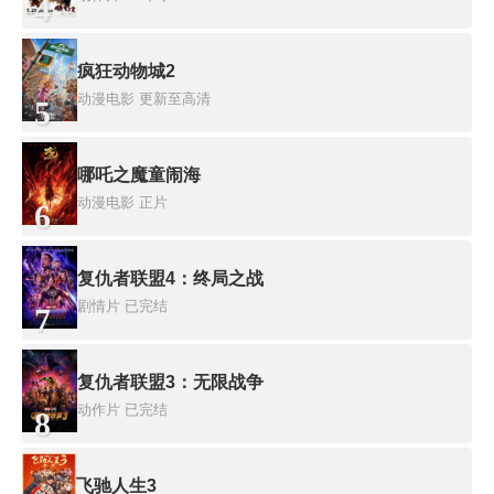
4
疯狂动物城2
动漫电影
更新至高清
5
哪吒之魔童闹海
动漫电影
正片
6
复仇者联盟4：终局之战
剧情片
已完结
7
复仇者联盟3：无限战争
动作片
已完结
8
飞驰人生3