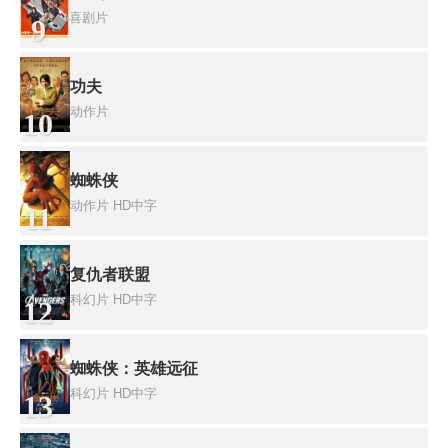
喜剧片
9
功夫
动作片
10
蜘蛛侠
动作片
HD中字
11
复仇者联盟
科幻片
HD中字
12
蜘蛛侠：英雄远征
科幻片
HD中字
13