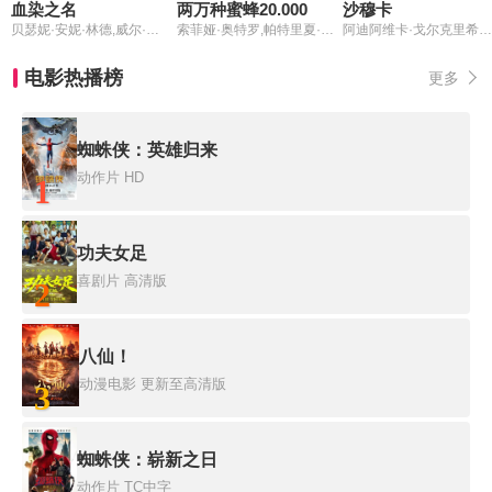
血染之名
两万种蜜蜂20.000
沙穆卡
贝瑟妮·安妮·林德,威尔·帕顿,伊丽莎白·霍尔姆,钱德勒·海德,Jack,Andrews,吉米·冈萨雷斯,Jared,Ivers,Tony,Vaughn,约书亚·米克尔,Bryant,Carroll,Eric,Mendenhall,里克·佩雷斯,Mimi,Fletcher,Charles,Lawlor
索菲娅·奥特罗,帕特里夏·洛佩斯·阿奈斯,安·加巴拉因,马切洛·卢比奥,伊兹亚尔·拉兹卡诺,萨拉·科萨尔
阿迪阿维卡·戈尔克里希纳·阿卢里
电影热播榜
更多
蜘蛛侠：英雄归来
动作片
HD
1
功夫女足
喜剧片
高清版
2
八仙！
动漫电影
更新至高清版
3
蜘蛛侠：崭新之日
动作片
TC中字