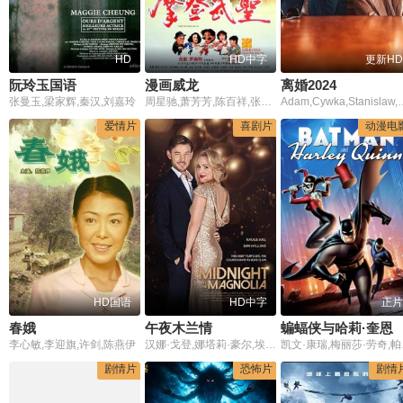
HD
HD中字
更新HD
阮玲玉国语
漫画威龙
离婚2024
张曼玉,梁家辉,秦汉,刘嘉玲
周星驰,萧芳芳,陈百祥,张敏,钟镇涛,元华,梅小惠,元德,谷峰
Adam,Cywka,Stanislaw,Oliwia,Drabik,Aleksandra,Grabowska,Szymon,Kusmider,米卡丽
爱情片
喜剧片
动漫电
HD国语
HD中字
正片
春娥
午夜木兰情
蝙蝠侠与哈莉·奎恩
李心敏,李迎旗,许剑,陈燕伊
汉娜·戈登,娜塔莉·豪尔,埃文·威廉斯,Alison,Brooks,马修·斯特菲克,Victoria,Maria,史蒂文·库门
凯文·康瑞,梅丽莎·劳奇,帕姬
剧情片
恐怖片
剧情