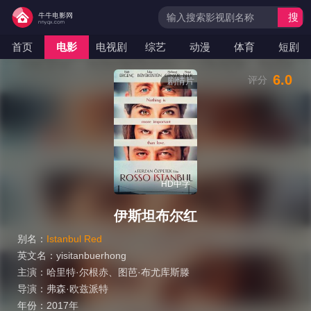
搜
索
首页
电影
电视剧
综艺
动漫
体育
短剧
6.0
评分
剧情片
HD中字
伊斯坦布尔红
别名：
Istanbul Red
英文名：
yisitanbuerhong
主演：
哈里特·尔根赤
、
图芭·布尤库斯滕
导演：
弗森·欧兹派特
年份：
2017年