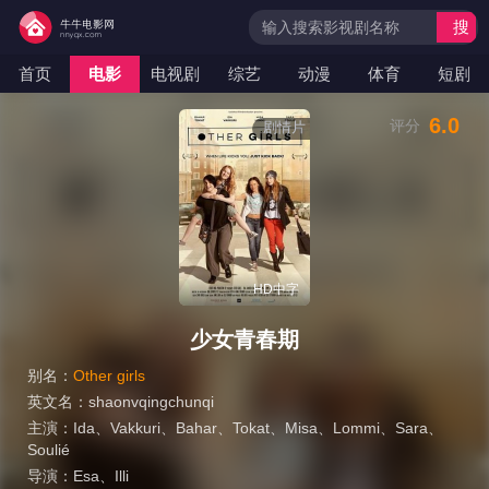
搜
索
首页
电影
电视剧
综艺
动漫
体育
短剧
6.0
评分
剧情片
HD中字
少女青春期
别名：
Other girls
英文名：
shaonvqingchunqi
主演：
Ida
、
Vakkuri
、
Bahar
、
Tokat
、
Misa
、
Lommi
、
Sara
、
Soulié
导演：
Esa
、
Illi