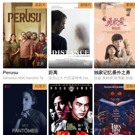
喜剧片
剧情片
爱情
正片
HD
HD
Perusu
距离
独家记忆番外之勇敢爱
Niharika NMChandini TamilarasanVaibhav Reddy
亚历山大·约瓦诺维奇,Hannah Ehrlichmann
张超,李婷婷,陈博豪,孙嘉灵
纪录片
恐怖