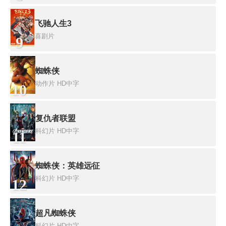
飞驰人生3
喜剧片
9
蜘蛛侠
动作片
HD中字
10
复仇者联盟
科幻片
HD中字
11
蜘蛛侠：英雄远征
科幻片
HD中字
12
超凡蜘蛛侠
科幻片
HD中字