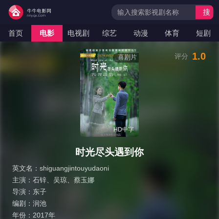
搜
索
首页
电影
电视剧
综艺
动漫
体育
短剧
1.0
评分
喜剧片
HD中字
时光尽头遇到你
英文名：
shiguangjintouyudaoni
主演：
石锌
、
吴琼
、
蔡玉娜
导演：
东子
编剧：
润池
年份：
2017年