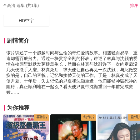
全高清 选集 (共1集)
排序
HD中字
剧情简介
该片讲述了一个超越时间与生命的奇幻爱情故事。相遇轻而易举，重
逢却需百般努力。通过一块贯穿全剧的怀表，讲述了林真与沈颢的爱
情在校园里默默发芽肆意生长，然而在林真与沈颢许下一次约定后没
几天便撒手人寰。林真死后，求天使让自己再见一次沈颢，与此做交
换的是，自己的容貌，记忆和接替天使的工作。于是，林真变成了天
使尹夏。十年后，失去记忆的尹夏和沈颢重逢，他们能够冲破死神的
阻碍，真正顺利地在一起么？看天使尹夏带沈颢重回十年前完成救
赎……
为你推荐
喜剧片
动作片
剧情