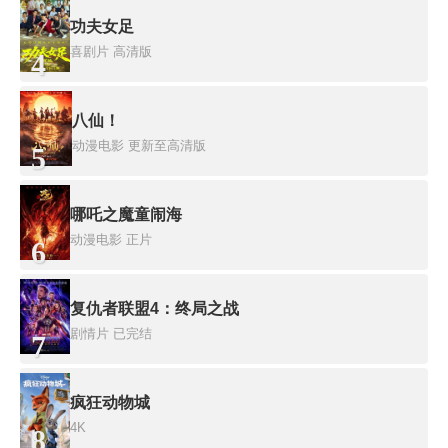
功夫女足
喜剧片
高清版
4
八仙！
动漫电影
更新至高清版
5
哪吒之魔童闹海
动漫电影
正片
6
复仇者联盟4：终局之战
剧情片
已完结
7
疯狂动物城
4K
8