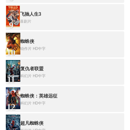
飞驰人生3
喜剧片
9
蜘蛛侠
动作片
HD中字
10
复仇者联盟
科幻片
HD中字
11
蜘蛛侠：英雄远征
科幻片
HD中字
12
超凡蜘蛛侠