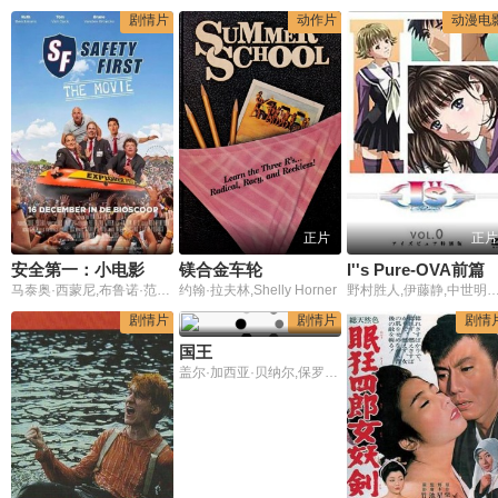
剧情片
动作片
动漫电
正片
正片
安全第一：小电影
镁合金车轮
I''s Pure-OVA前篇
马泰奥·西蒙尼,布鲁诺·范登·布鲁克,露丝·贝克曼斯,本·西格斯,汤姆·凡·戴克
约翰·拉夫林,Shelly Horner
野村胜人,伊藤静,中世明日香,后藤邑子,铃木菜穗子,门胁舞以,胜生真沙子,汤屋敦子,诸角宪一,小伏伸
剧情片
剧情片
剧情
国王
盖尔·加西亚·贝纳尔,保罗·达诺,贝尔·詹姆斯