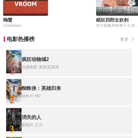
已完结
嗚聲
眠狂四郎女妖剑
CliveOwen
市川雷藏,阿井美千子,伊达三郎,藤川准,藤村志保,福井隆次,浜村淳,春川真澄,稻叶义男,木村元,小林胜彦,久保菜穗子,中谷一郎,南条新太郎,根岸明美,冲时男,
电影热播榜
更多
疯狂动物城2
动漫电影
更新至高清
1
蜘蛛侠：英雄归来
动作片
HD
2
消失的人
剧情片
正片
3