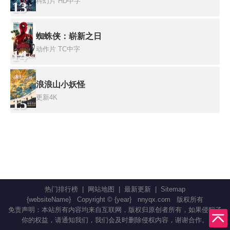
科幻片
HD中字
13
蜘蛛侠：崭新之日
动作片
TC中字
14
浪浪山小妖怪
更新4K
15
热门排行榜
|
网站地图
|
最新更新
|
Sitemap
{websiteName}
Copyright © {year}
nnyqx.com
版权所有
免责声明：本站所有内容均来自互联网，版权归原创者所有，如果侵犯了
你的权益，请通知我们，我们会及时删除侵权内容，谢谢合作。