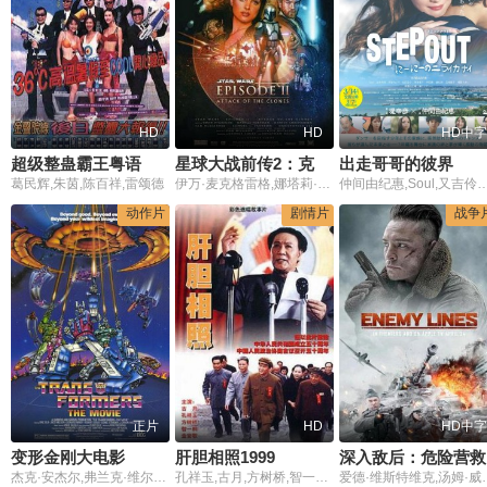
HD
HD
HD中字
超级整蛊霸王粤语
星球大战前传2：克隆人的进攻国语
出走哥哥的彼界
葛民辉,朱茵,陈百祥,雷颂德
伊万·麦克格雷格,娜塔莉·波特曼,海登·克里斯滕森,克里斯托弗·李,塞缪尔·杰克逊,弗兰克·奥兹,伊恩·麦克迪阿梅德,潘妮拉·奥古斯特,特穆拉·莫里森,吉米·斯密茨,杰克·汤普森,阿梅德·贝斯特,罗丝·伯恩,奥利弗·福德·戴维斯,利安娜·瓦尔斯曼
仲间由纪惠,Soul,又吉伶音,伊波れいり,松田流花,津波竜斗,内田树,盧礼欧,玉城敦子,城
动作片
剧情片
战争
正片
HD
HD中字
变形金刚大电影
肝胆相照1999
深入敌后：危险营救
杰克·安杰尔,弗兰克·维尔克,贾德·尼尔森
孔祥玉,古月,方树桥,智一桐,张燕,张世忠,王伍福,郭法曾,王健,谢伟才,李定保,袁霞
爱德·维斯特维克,汤姆·威斯多姆,约翰·汉纳,Daniel,Jillings,帕维·德朗柯,Gary,Grant,Vladimir,Epifantsev,