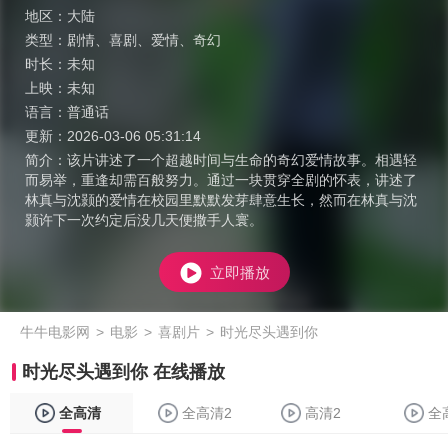
地区：
大陆
类型：
剧情
、
喜剧
、
爱情
、
奇幻
时长：
未知
上映：
未知
语言：
普通话
更新：
2026-03-06 05:31:14
简介：
该片讲述了一个超越时间与生命的奇幻爱情故事。相遇轻
而易举，重逢却需百般努力。通过一块贯穿全剧的怀表，讲述了
林真与沈颢的爱情在校园里默默发芽肆意生长，然而在林真与沈
颢许下一次约定后没几天便撒手人寰。
立即播放
牛牛电影网
>
电影
>
喜剧片
>
时光尽头遇到你
时光尽头遇到你 在线播放
全高清
全高清2
高清2
全