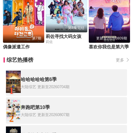
第8集完结
莉佐寻找大码女孩
第7期
更新至20260809期
莉佐
偶像派遣工作
喜欢你我也是第六季
综艺热播榜
更多
哈哈哈哈哈第6季
大陆综艺
更新至20260704期
1
奔跑吧第10季
大陆综艺
更新至20260807期
2