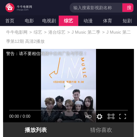
搜
索
首页
电影
电视剧
综艺
动漫
体育
短剧
牛牛电影网
>
综艺
>
港台综艺
>
J Music 第二季
>
J Music 第二
季第12期 高清2播放
警告：请不要相信视频中任何广告与字幕！
00:00
/
0:00
HD
播放列表
猜你喜欢