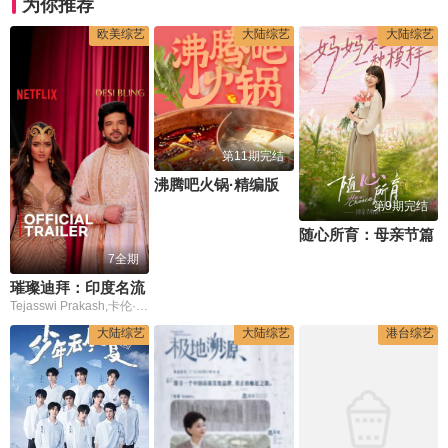
为你推荐
欧美综艺
大陆综艺
大陆综艺
第11期完结
沸腾吧火锅·精编版
第9期完结
​随心所育：母亲节篇​
7全期
璀璨迪拜：印度名流
Tejasswi Prakash,卡伦·库德拉
大陆综艺
大陆综艺
港台综艺