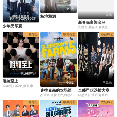
第1期
完结
极地溯源
更新至20260806期
新春保良迎金马
少年无尽夏
安德尊,龚嘉欣,麦美恩,周奕玮,李尹嫣,蔡一智,苏志威,蔡一杰,陈松伶,布志纶,林奕匡,黄妍,周吉佩,张与辰,马德钟,赖慰玲
日韩综艺
欧美综艺
港台综艺
第10期完结
唯妆至上
全8集
已完结
李孝利,郑瑄茉,徐玉,李思杯,李镇洙
克拉克森的农场第五季
全能司仪选拔大赛2022粤语
杰里米·克拉克森,凯勒布·库珀,丽莎·霍根
林盛斌,陆浩明,郑裕玲,梁珈咏,黄建东 Derek Wong,王镇泉,吴紫韵 Purple Ng,梁珈咏 Mikako Leung,黄颂明
日韩综艺
欧美综艺
大陆综艺