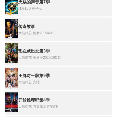
天赐的声音第7季
纯享版之黄子弘
3
传奇故事
大陆综艺
更新20250219
4
现在就出发第3季
大陆综艺
更新至20260201期
5
王牌对王牌第9季
大陆综艺
完结
6
开始推理吧第4季
大陆综艺
万事屋加更第9期
7