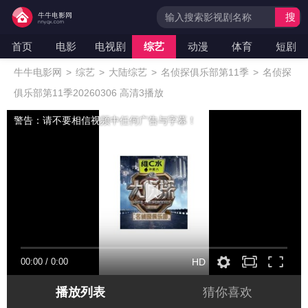
搜
索
首页
电影
电视剧
综艺
动漫
体育
短剧
牛牛电影网
>
综艺
>
大陆综艺
>
名侦探俱乐部第11季
>
名侦探
俱乐部第11季20260306 高清3播放
警告：请不要相信视频中任何广告与字幕！
00:00
/
0:00
HD
播放列表
猜你喜欢