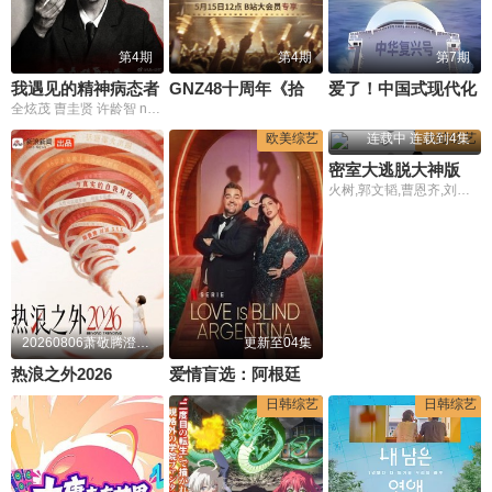
第4期
第4期
第7期
我遇见的精神病态者
GNZ48十周年《拾忆》纪念片
爱了！中国式现代化
全炫茂 曺圭贤 许龄智 nucksal
欧美综艺
连载中 连载到4集
大陆综艺
密室大逃脱大神版第八季
火树,郭文韬,曹恩齐,刘小怂,李晋晔
20260806萧敬腾澄清造谣落泪
更新至04集
热浪之外2026
爱情盲选：阿根廷篇第2季
日韩综艺
日韩综艺