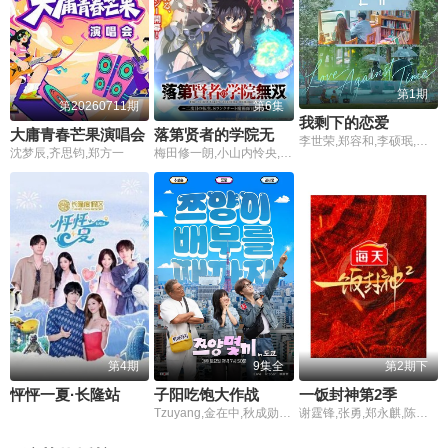
第1期
第20260711期
第6集
我剩下的恋爱
大庸青春芒果演唱会
落第贤者的学院无双第二回转生
李世荣,郑容和,李硕珉,崔叡娜
沈梦辰,齐思钧,郑方一
梅田修一朗,小山内怜央,白石晴香,加藤英美里,平川大辅,东地宏树,福原绫香
第4期
9集全
第2期下
怦怦一夏·长隆站
子阳吃饱大作战
一饭封神第2季
Tzuyang,金在中,秋成勋,朴明秀,郑俊河,崔洪万,金光奎
谢霆锋,张勇,郑永麒,陈晓卿,李诞