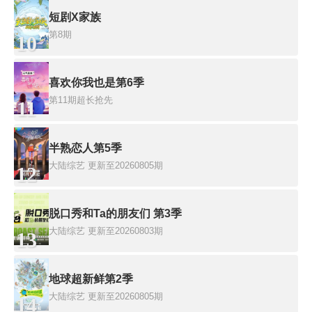
短剧X家族
第8期
10
喜欢你我也是第6季
第11期超长抢先
11
半熟恋人第5季
大陆综艺
更新至20260805期
12
脱口秀和Ta的朋友们 第3季
大陆综艺
更新至20260803期
13
地球超新鲜第2季
大陆综艺
更新至20260805期
14