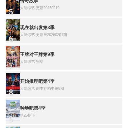
传奇故事
大陆综艺
更新20250219
5
现在就出发第3季
大陆综艺
更新至20260201期
6
王牌对王牌第9季
大陆综艺
完结
7
开始推理吧第4季
大陆综艺
副本存档中第9期
8
种地吧第4季
第25期下
9