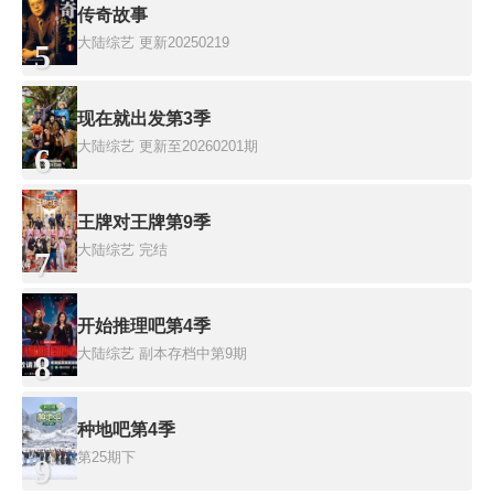
传奇故事
大陆综艺
更新20250219
5
现在就出发第3季
大陆综艺
更新至20260201期
6
王牌对王牌第9季
大陆综艺
完结
7
开始推理吧第4季
大陆综艺
副本存档中第9期
8
种地吧第4季
第25期下
9