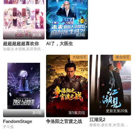
第5集
第3期
超超超超超喜欢你的100个女朋友第三季
AI了，大医生
加藤涉,本渡枫,富田美忧,长绳麻理亚,濑户麻沙美,朝井彩加,上坂堇,进藤天音,三森铃子,高桥李依,Lynn,高尾奏音,石原夏织,竹达彩奈,千叶繁,上田祐司
大陆综艺
港台综艺
更新至第20集
第4期
第5集完结
江湖见2
FandomStage
争洛阳之官渡之战
黎耀祥,麦长青,米雪,陈浩民,樊少皇,吕颂贤
尹斗俊