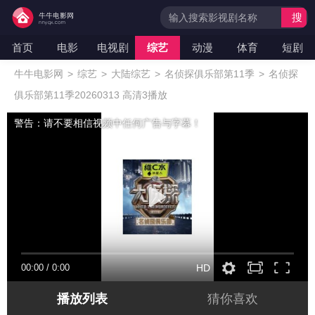
搜
索
首页
电影
电视剧
综艺
动漫
体育
短剧
牛牛电影网
>
综艺
>
大陆综艺
>
名侦探俱乐部第11季
>
名侦探
俱乐部第11季20260313 高清3播放
警告：请不要相信视频中任何广告与字幕！
00:00
/
0:00
HD
播放列表
猜你喜欢