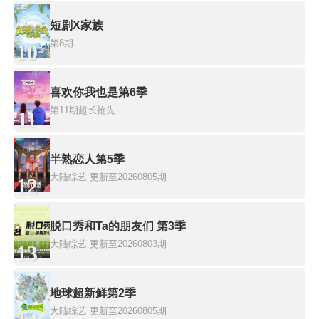
短剧X家族
第8期
10
喜欢你我也是第6季
第11期超长抢先
11
半熟恋人第5季
大陆综艺
更新至20260805期
12
脱口秀和Ta的朋友们 第3季
大陆综艺
更新至20260803期
13
地球超新鲜第2季
大陆综艺
更新至20260805期