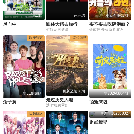
第1期
已完结
更新至第02期
风向中
跟住大佬去旅行
要不要去吃碗泡面？
何爵天,苏致豪
金南佶,朱智勋,刘在石
欧美综艺
港台综艺
更新至第10期
第11期完结
第20260804期
走过历史大地
兔子洞
萌宠来啦
洪永城,黄翠如
日韩综艺
更新至20260802
港台综艺
财经透视