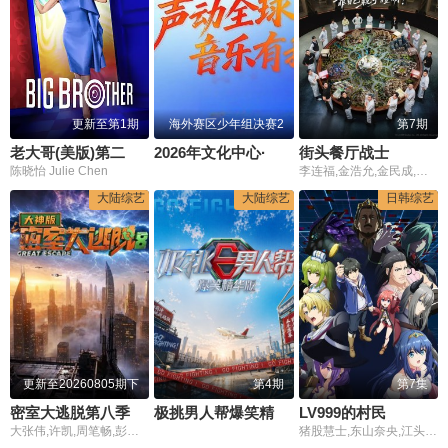
更新至第1期
海外赛区少年组决赛2
第7期
老大哥(美版)第二十八季
2026年文化中心·水立方杯中文歌曲大赛
街头餐厅战士
陈晓怡 Julie Chen
李连福,金浩允,金民成,郑镐泳,宋勋,洪锡天
大陆综艺
大陆综艺
日韩综艺
更新至20260805期下
第4期
第7集
密室大逃脱第八季大神版
极挑男人帮爆笑精华版
LV999的村民
大张伟,许凯,周笔畅,彭昱畅,张真源,陈哲远
猪股慧士,东山奈央,江头宏哉,岛崎信长,石见舞菜香,古贺葵,Lynn,梅原裕一郎