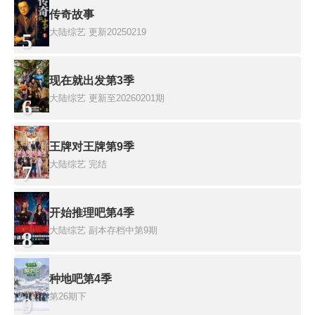
传奇故事
大陆综艺
更新20250219
5
现在就出发第3季
大陆综艺
更新至20260201期
6
王牌对王牌第9季
大陆综艺
完结
7
开始推理吧第4季
大陆综艺
副本存档中第9期
8
种地吧第4季
第26期下
9