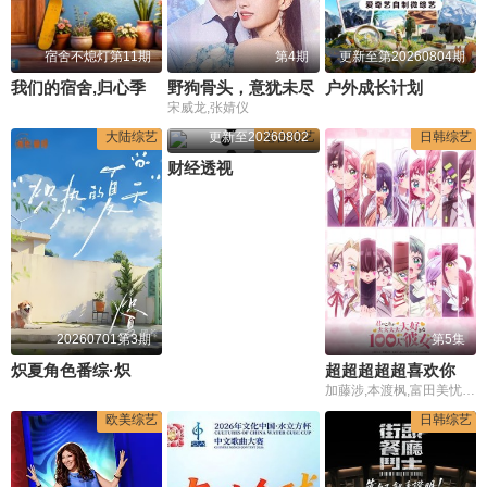
宿舍不熄灯第11期
第4期
更新至第20260804期
我们的宿舍,归心季
野狗骨头，意犹未尽
户外成长计划
宋威龙,张婧仪
大陆综艺
更新至20260802
港台综艺
日韩综艺
财经透视
20260701第3期
第5集
炽夏角色番综·炽热的夏天
超超超超超喜欢你的100个女朋友第三季
加藤涉,本渡枫,富田美忧,长绳麻理亚,濑户麻沙美,朝井彩加,上坂堇,进藤天音,三森铃子,高桥李依,Lynn,高尾奏音,石原夏织,竹达彩奈,千叶繁,上田祐司
欧美综艺
日韩综艺