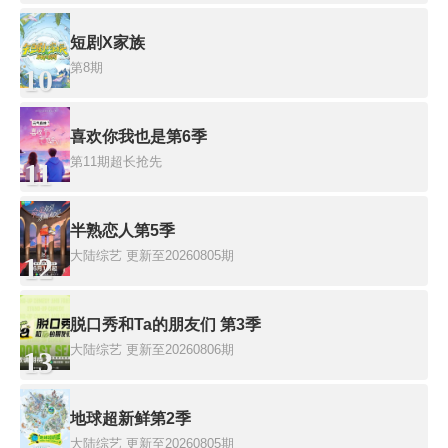
短剧X家族
第8期
10
喜欢你我也是第6季
第11期超长抢先
11
半熟恋人第5季
大陆综艺
更新至20260805期
12
脱口秀和Ta的朋友们 第3季
大陆综艺
更新至20260806期
13
地球超新鲜第2季
大陆综艺
更新至20260805期