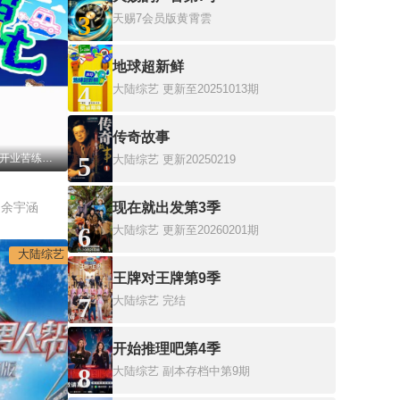
3
天赐7会员版黄霄雲
地球超新鲜
4
大陆综艺
更新至20251013期
传奇故事
20260731第2期 丁真为开业苦练潮汕话
5
大陆综艺
更新20250219
,余宇涵
现在就出发第3季
6
大陆综艺
更新至20260201期
大陆综艺
王牌对王牌第9季
7
大陆综艺
完结
开始推理吧第4季
8
大陆综艺
副本存档中第9期