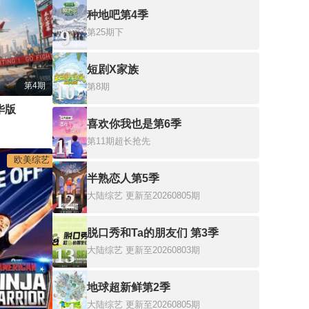
种地吧第4季
9
第25期下
短剧X家族
10
第4期
第8期
华版
喜欢你我也是第6季
11
第11期超长抢先
欧美综艺
半熟恋人第5季
12
大陆综艺
更新至20260805期
脱口秀和Ta的朋友们 第3季
13
大陆综艺
更新至20260803期
地球超新鲜第2季
大陆综艺
更新至20260805期