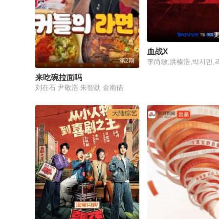
血战X
第2期
来吃碗拉面吗
刘在石 尹敬浩 朱智勋 金南佶
大陆综艺