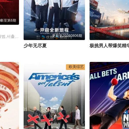
更新至第6期
更新至20260806期
李尚敏,洪榛浩,박지민,곽범,서출구,하승진
少年无尽夏
极挑男人帮爆笑精
欧美综艺