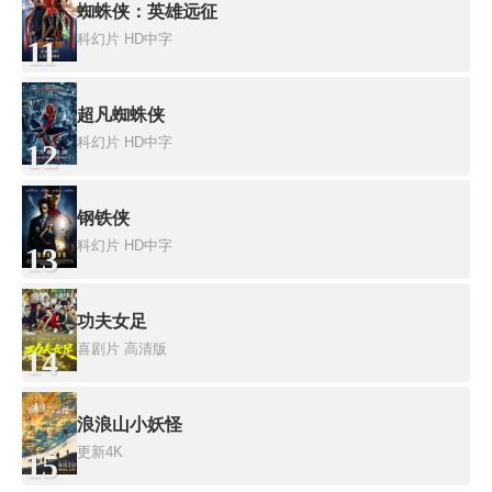
蜘蛛侠：英雄远征
科幻片
HD中字
11
超凡蜘蛛侠
科幻片
HD中字
12
钢铁侠
科幻片
HD中字
13
功夫女足
喜剧片
高清版
14
浪浪山小妖怪
更新4K
15