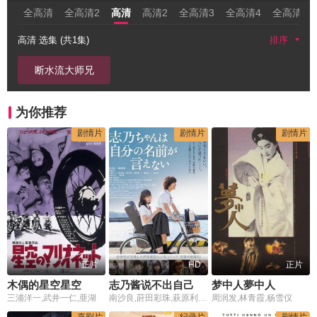
全高清
全高清2
高清
高清2
全高清3
全高清4
全高清5
高清 选集 (共1集)
排序
断水流大师兄
为你推荐
剧情片
剧情片
剧情片
正片
HD
正片
木偶的星空星空
志乃酱说不出自己的名字
梦中人夢中人
三浦洋一,武井一仁,亜湖
南沙良,莳田彩珠,萩原利久,池田朱那,柿本朱里,小柳舞香,奥贯薫,渡边哲,苍波纯,中田美优,山田绢绪
周润发,林青霞,杨雪仪
喜剧片
纪录片
剧情片