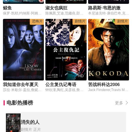
鲸鱼
淑女也疯狂
路易斯·韦恩的激情人生
保罗·凯耶,约纳斯·阿姆斯特朗,大卫·吉亚西,亚当·雷纳,乔林·科伊
陈佩茜,艾迪,范繼堯,邵音音,叶天行
本尼迪克特·康伯巴奇,克莱尔·芙伊,安德丽娅·赖斯伯勒,托比·琼斯,奥利维娅·科尔曼,莎朗·鲁妮,海莉·斯奎尔斯,斯塔西·马汀,艾米·卢·伍德,菲比·尼克尔斯,阿迪勒·阿赫塔尔,阿西姆·乔杜里,朱利安·巴拉特,理查德·艾欧阿德,塔伊加·维迪提,尼克·凯夫,詹米·德米特鲁,希沃恩·麦克斯维尼,詹姆斯·伊莱斯,多萝西·阿特金森,克里斯塔·克拉克,索菲娅·迪·马蒂诺,安雅·麦肯纳-布鲁斯,印迪卡·沃森,马汀·麦格,卡罗尔·斯蒂尔,琪琪·梅,Cassia,McCarthy,Simon,Munnery,Felix
恐怖片
剧情片
剧情片
HD
我知道你去年夏天干了什么1997
公主复仇记粤语
苦战科科达2006
莎拉·米歇尔·盖拉,詹妮弗·洛芙·休伊特,缪斯·沃森
钟欣潼,陶红,吴彦祖,詹瑞文,黄家诺,林一峰
Jack Finsterer,Travis McMahon,Simon Stone
电影热播榜
更多
消失的人
剧情片
正片