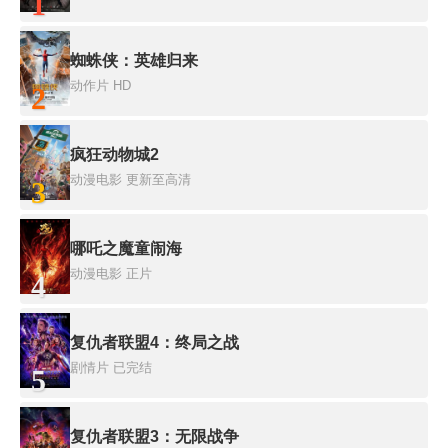
1
蜘蛛侠：英雄归来
动作片
HD
2
疯狂动物城2
动漫电影
更新至高清
3
哪吒之魔童闹海
动漫电影
正片
4
复仇者联盟4：终局之战
剧情片
已完结
5
复仇者联盟3：无限战争