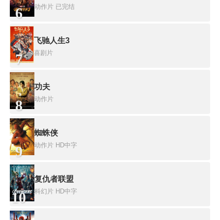
动作片
已完结
6
飞驰人生3
喜剧片
7
功夫
动作片
8
蜘蛛侠
动作片
HD中字
9
复仇者联盟
科幻片
HD中字
10