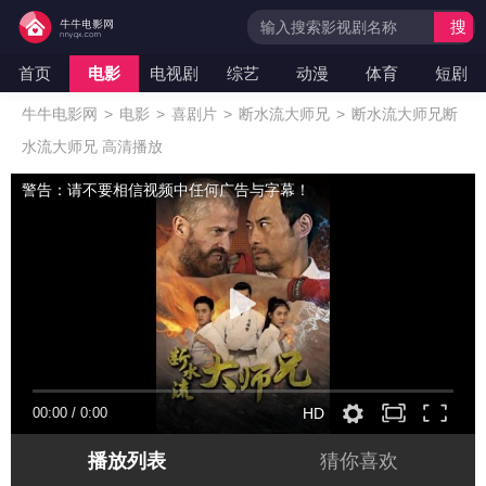
搜
索
首页
电影
电视剧
综艺
动漫
体育
短剧
牛牛电影网
>
电影
>
喜剧片
>
断水流大师兄
>
断水流大师兄断
水流大师兄 高清播放
警告：请不要相信视频中任何广告与字幕！
00:00
/
0:00
HD
播放列表
猜你喜欢