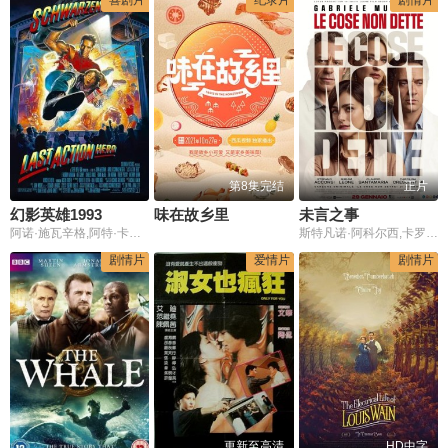
第8集完结
正片
幻影英雄1993
味在故乡里
未言之事
阿诺·施瓦辛格,阿特·卡尼,F·默里·亚伯拉罕
斯特凡诺·阿科尔西,卡罗利娜·克雷申蒂尼,米丽娅姆·莱昂内,克劳迪奥·桑塔玛利亚
剧情片
爱情片
剧情片
更新至高清
HD中字