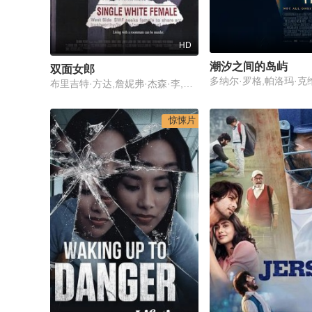
HD
潮汐之间的岛屿
双面女郎
布里吉特·方达,詹妮弗·杰森·李,斯蒂文·韦伯
惊悚片