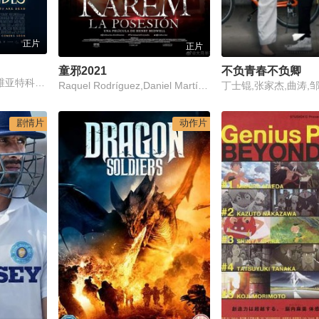
正片
正片
童邪2021
不负青春不负卿
多纳尔·罗格,帕洛玛·克维亚特科夫斯基,大卫·马佐兹
Raquel Rodríguez,Daniel Martínez,多米妮卡·帕莱塔,Ramón Medína,Miranda Kay,Gregorio Urquijo,Santiago Beltrán,赫克托·科特思法基斯,Valeria Castillo,Marco Zetina,Lourdes Slim,Luna Anaya,Paloma Arredondo,Héctor Cruz,Madelyn Nevarez
丁士锟,张家杰,曲涛,
剧情片
动作片