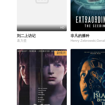
HD
刘二上访记
非凡的播种
袁力坚
剧情片