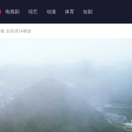
电视剧
综艺
动漫
体育
短剧
集 全高清14播放