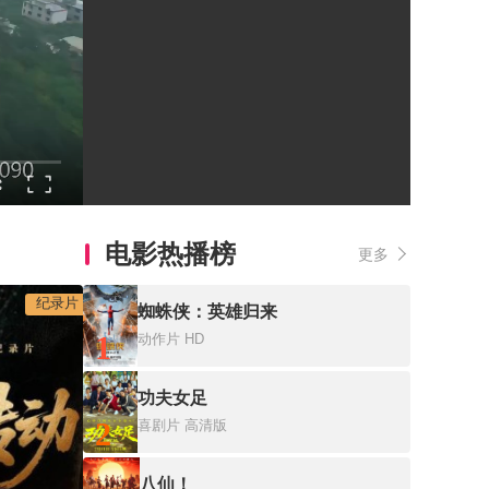
电影热播榜
更多
纪录片
蜘蛛侠：英雄归来
1
动作片
HD
功夫女足
2
喜剧片
高清版
八仙！