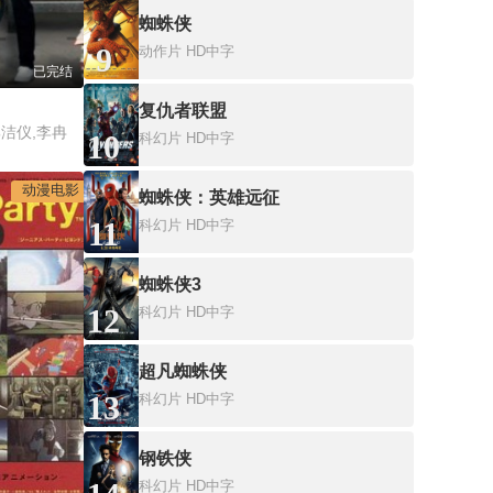
蜘蛛侠
9
动作片
HD中字
已完结
复仇者联盟
邹洁仪,李冉
10
科幻片
HD中字
动漫电影
蜘蛛侠：英雄远征
11
科幻片
HD中字
蜘蛛侠3
12
科幻片
HD中字
超凡蜘蛛侠
13
科幻片
HD中字
钢铁侠
科幻片
HD中字