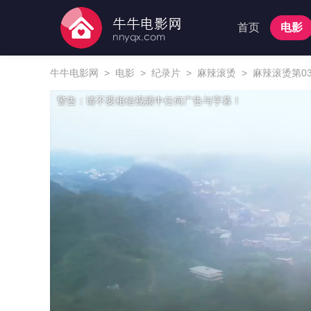
首页
电影
牛牛电影网
>
电影
>
纪录片
>
麻辣滚烫
>
麻辣滚烫第03
警告：请不要相信视频中任何广告与字幕！